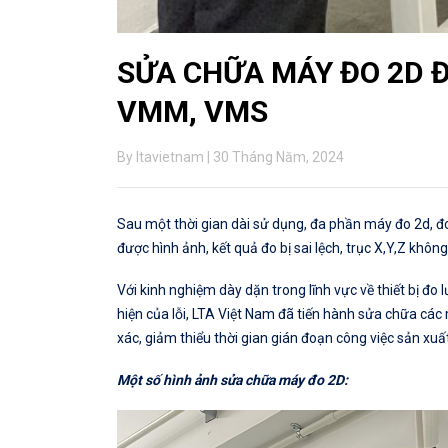
SỬA CHỮA MÁY ĐO 2D 
VMM, VMS
By ltavietnam | 30 Tháng Năm, 2024
Sau một thời gian dài sử dụng, đa phần máy đo 2d, đ
được hình ảnh, kết quả đo bị sai lệch, trục X,Y,Z kh
Với kinh nghiệm dày dặn trong lĩnh vực về thiết bị đ
hiện của lỗi, LTA Việt Nam đã tiến hành sửa chữa cá
xác, giảm thiểu thời gian gián đoạn công việc sản xu
Một số hình ảnh sửa chữa máy đo 2D: