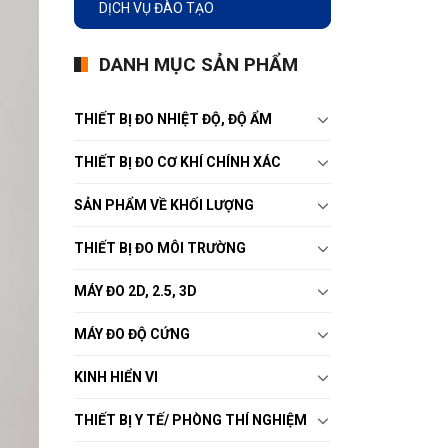
DỊCH VỤ ĐÀO TẠO
DANH MỤC SẢN PHẨM
THIẾT BỊ ĐO NHIỆT ĐỘ, ĐỘ ẨM
THIẾT BỊ ĐO CƠ KHÍ CHÍNH XÁC
SẢN PHẨM VỀ KHỐI LƯỢNG
THIẾT BỊ ĐO MÔI TRƯỜNG
MÁY ĐO 2D, 2.5, 3D
MÁY ĐO ĐỘ CỨNG
KINH HIỂN VI
THIẾT BỊ Y TẾ/ PHÒNG THÍ NGHIỆM