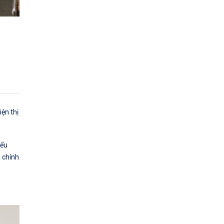
ện thị
iểu
 chính