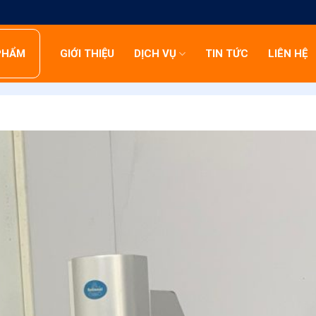
PHẨM
GIỚI THIỆU
DỊCH VỤ
TIN TỨC
LIÊN HỆ