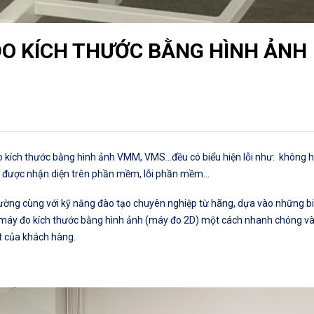
ĐO KÍCH THƯỚC BẰNG HÌNH ẢNH
o kích thước bằng hình ảnh VMM, VMS…đều có biểu hiện lỗi như: không hi
ông được nhận diện trên phần mềm, lỗi phần mềm…
o lường cùng với kỹ năng đào tạo chuyên nghiệp từ hãng, dựa vào những b
c máy đo kích thước bằng hình ảnh (máy đo 2D) một cách nhanh chóng và
ất của khách hàng.