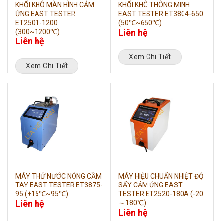
KHỐI KHÔ MÀN HÌNH CẢM
KHỐI KHÔ THÔNG MINH
ỨNG EAST TESTER
EAST TESTER ET3804-650
ET2501-1200
(50℃~650℃)
Liên hệ
(300~1200℃)
Liên hệ
Xem Chi Tiết
Xem Chi Tiết
MÁY THỬ NƯỚC NÓNG CẦM
MÁY HIỆU CHUẨN NHIỆT ĐỘ
TAY EAST TESTER ET3875-
SẤY CẢM ỨNG EAST
95 (+15℃~95℃)
TESTER ET2520-180A (-20
Liên hệ
～180℃)
Liên hệ