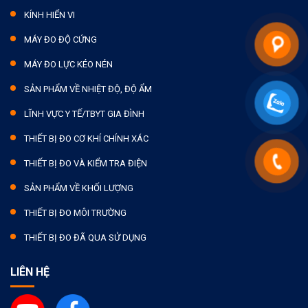
KÍNH HIỂN VI
MÁY ĐO ĐỘ CỨNG
MÁY ĐO LỰC KÉO NÉN
SẢN PHẨM VỀ NHIỆT ĐỘ, ĐỘ ẨM
LĨNH VỰC Y TẾ/TBYT GIA ĐÌNH
THIẾT BỊ ĐO CƠ KHÍ CHÍNH XÁC
THIẾT BỊ ĐO VÀ KIỂM TRA ĐIỆN
SẢN PHẨM VỀ KHỐI LƯỢNG
THIẾT BỊ ĐO MÔI TRƯỜNG
THIẾT BỊ ĐO ĐÃ QUA SỬ DỤNG
LIÊN HỆ