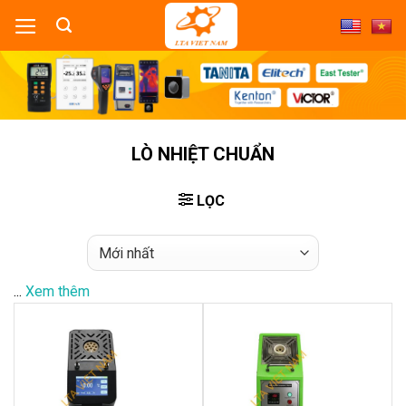
Skip
to
content
LÒ NHIỆT CHUẨN
LỌC
...
Xem thêm