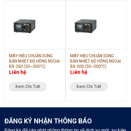
MÁY HIỆU CHUẨN SÚNG
MÁY HIỆU CHUẨN SÚNG
BẮN NHIỆT ĐỘ HỒNG NGOẠI
BẮN NHIỆT ĐỘ HỒNG NGOẠI
BX-350 (50~350°C)
BX-500 (50~500°C)
Liên hệ
Liên hệ
Xem Chi Tiết
Xem Chi Tiết
ĐĂNG KÝ NHẬN THÔNG BÁO
Đăng ký để cập nhật những thông tin về dịch vụ mới, sự kiện