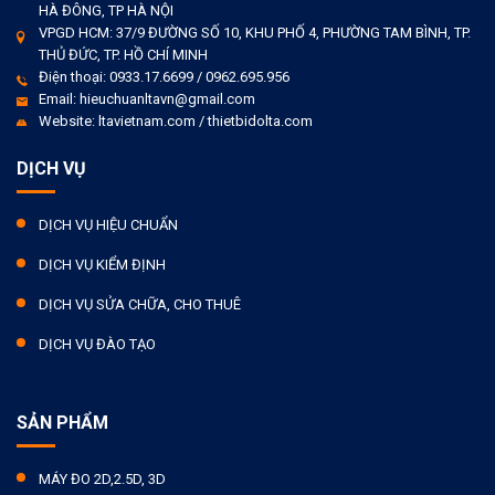
HÀ ĐÔNG, TP HÀ NỘI
VPGD HCM: 37/9 ĐƯỜNG SỐ 10, KHU PHỐ 4, PHƯỜNG TAM BÌNH, TP.
THỦ ĐỨC, TP. HỒ CHÍ MINH
Điện thoại: 0933.17.6699 / 0962.695.956
Email: hieuchuanltavn@gmail.com
Website: ltavietnam.com / thietbidolta.com
DỊCH VỤ
DỊCH VỤ HIỆU CHUẨN
DỊCH VỤ KIỂM ĐỊNH
DỊCH VỤ SỬA CHỮA, CHO THUÊ
DỊCH VỤ ĐÀO TẠO
SẢN PHẨM
MÁY ĐO 2D,2.5D, 3D