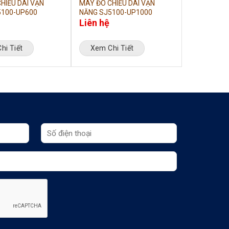
HIỀU DÀI VẠN
MÁY ĐO CHIỀU DÀI VẠN
5100-UP600
NĂNG SJ5100-UP1000
Liên hệ
hi Tiết
Xem Chi Tiết