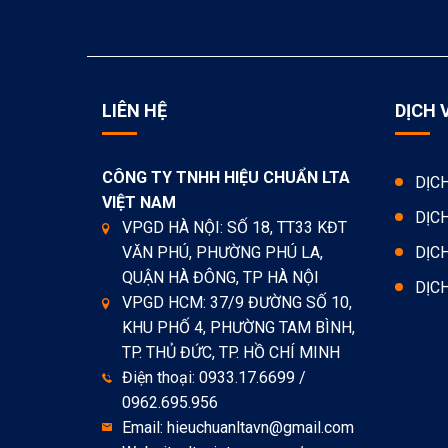
LIÊN HỆ
DỊCH 
CÔNG TY TNHH HIỆU CHUẨN LTA
DỊC
VIỆT NAM
DỊC
VPGD HÀ NỘI: SỐ 18, TT33 KĐT
VĂN PHÚ, PHƯỜNG PHÚ LA,
DỊC
QUẬN HÀ ĐÔNG, TP HÀ NỘI
DỊC
VPGD HCM: 37/9 ĐƯỜNG SỐ 10,
KHU PHỐ 4, PHƯỜNG TAM BÌNH,
TP. THỦ ĐỨC, TP. HỒ CHÍ MINH
Điện thoại: 0933.17.6699 /
0962.695.956
Email: hieuchuanltavn@gmail.com