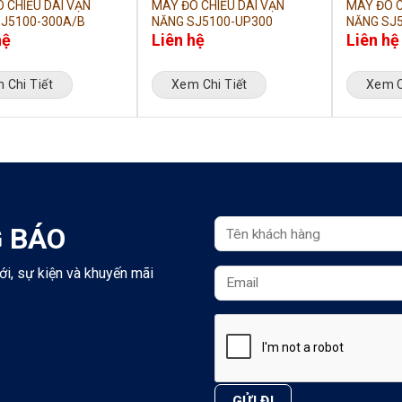
 CHIỀU DÀI VẠN
MÁY ĐO CHIỀU DÀI VẠN
MÁY ĐO C
J5100-300A/B
NĂNG SJ5100-UP300
NĂNG SJ
hệ
Liên hệ
Liên hệ
 Chi Tiết
Xem Chi Tiết
Xem C
 BÁO
ới, sự kiện và khuyến mãi