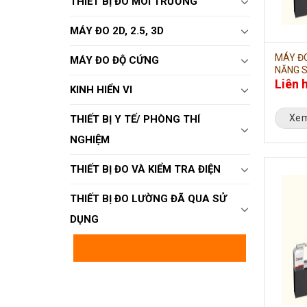
THIẾT BỊ ĐO MÔI TRƯỜNG
MÁY ĐO 2D, 2.5, 3D
MÁY ĐO
MÁY ĐO ĐỘ CỨNG
NĂNG S
Liên 
KINH HIỂN VI
Xem
THIẾT BỊ Y TẾ/ PHÒNG THÍ
NGHIỆM
THIẾT BỊ ĐO VÀ KIỂM TRA ĐIỆN
THIẾT BỊ ĐO LƯỜNG ĐÃ QUA SỬ
DỤNG