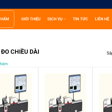
PHẨM
GIỚI THIỆU
DỊCH VỤ
TIN TỨC
LIÊN HỆ
ĐO CHIỀU DÀI
Sắ
thêm