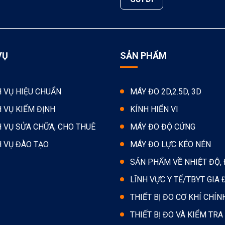
VỤ
SẢN PHẨM
H VỤ HIỆU CHUẨN
MÁY ĐO 2D,2.5D, 3D
H VỤ KIỂM ĐỊNH
KÍNH HIỂN VI
H VỤ SỬA CHỮA, CHO THUÊ
MÁY ĐO ĐỘ CỨNG
H VỤ ĐÀO TẠO
MÁY ĐO LỰC KÉO NÉN
SẢN PHẨM VỀ NHIỆT ĐỘ,
LĨNH VỰC Y TẾ/TBYT GIA 
THIẾT BỊ ĐO CƠ KHÍ CHÍN
THIẾT BỊ ĐO VÀ KIỂM TRA