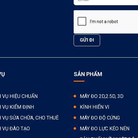
VỤ
SẢN PHẨM
H VỤ HIỆU CHUẨN
MÁY ĐO 2D,2.5D, 3D
H VỤ KIỂM ĐỊNH
KÍNH HIỂN VI
H VỤ SỬA CHỮA, CHO THUÊ
MÁY ĐO ĐỘ CỨNG
H VỤ ĐÀO TẠO
MÁY ĐO LỰC KÉO NÉN