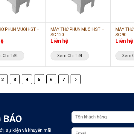
Ử PHUN MUỐI HST –
MÁY THỬ PHUN MUỐI HST –
MÁY THỬ
SC 120
SC 90
hệ
Liên hệ
Liên hệ
 Chi Tiết
Xem Chi Tiết
Xem C
2
3
4
5
6
7
 BÁO
ới, sự kiện và khuyến mãi