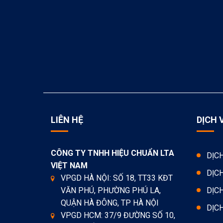
LIÊN HỆ
DỊCH 
CÔNG TY TNHH HIỆU CHUẨN LTA
DỊC
VIỆT NAM
DỊC
VPGD HÀ NỘI: SỐ 18, TT33 KĐT
VĂN PHÚ, PHƯỜNG PHÚ LA,
DỊC
QUẬN HÀ ĐÔNG, TP HÀ NỘI
DỊC
VPGD HCM: 37/9 ĐƯỜNG SỐ 10,