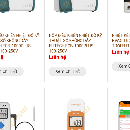
ỀU KHIỂN NHIỆT ĐỘ KỸ
HỘP ĐIỀU KHIỂN NHIỆT ĐỘ KỸ
NHIỆT KẾ
 SỐ KHÔNG DÂY
THUẬT SỐ KHÔNG DÂY
HVAC TR
H ECB-1000PLUS
ELITECH ECB-1000PLUS
TRỜI ELI
100-250V
100-250V
Liên hệ
hệ
Liên hệ
Xem C
 Chi Tiết
Xem Chi Tiết