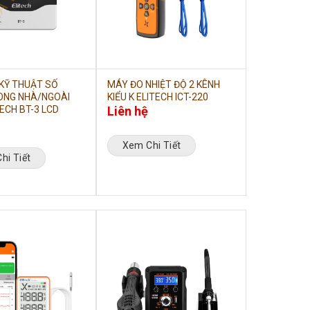
 KỸ THUẬT SỐ
MÁY ĐO NHIỆT ĐỘ 2 KÊNH
ONG NHÀ/NGOÀI
KIỂU K ELITECH ICT-220
TECH BT-3 LCD
Liên hệ
Xem Chi Tiết
hi Tiết