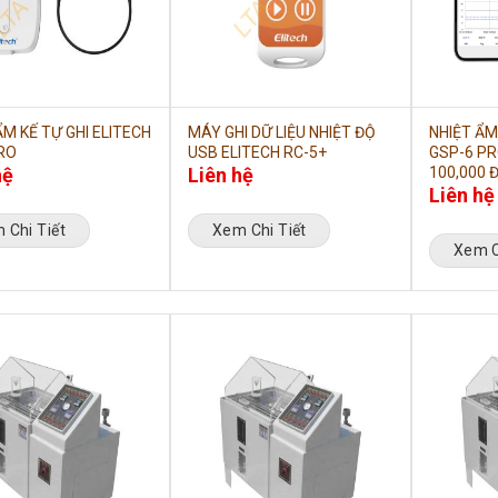
ẨM KẾ TỰ GHI ELITECH
MÁY GHI DỮ LIỆU NHIỆT ĐỘ
NHIỆT ẨM
RO
USB ELITECH RC-5+
GSP-6 PR
hệ
Liên hệ
100,000 Đ
Liên hệ
 Chi Tiết
Xem Chi Tiết
Xem C