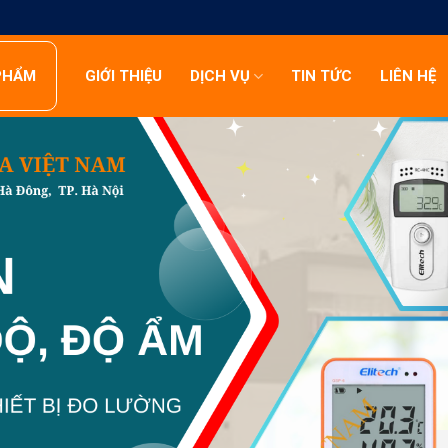
PHẨM
GIỚI THIỆU
DỊCH VỤ
TIN TỨC
LIÊN HỆ