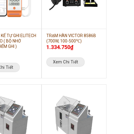
 KẾ TỰ GHI ELITECH
TRẠM HÀN VICTOR 8586B
O ( BỘ NHỚ
(700W, 100-500℃)
IỂM GHI )
1.334.750
₫
Xem Chi Tiết
hi Tiết