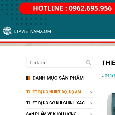
THIẾ
...
Xem 
DANH MỤC SẢN PHẨM
THIẾT BỊ ĐO NHIỆT ĐỘ, ĐỘ ẨM
THIẾT BỊ ĐO CƠ KHÍ CHÍNH XÁC
SẢN PHẨM VỀ KHỐI LƯỢNG