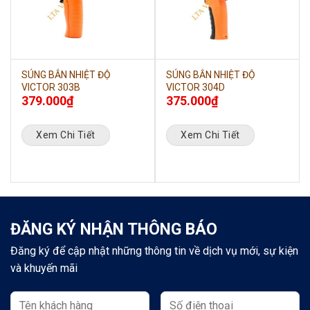
SÚNG BẮN NHIỆT ĐỘ
SÚNG BẮN NHIỆT ĐỘ
VICTOR 303B
VICTOR 304D
379.000
₫
375.000
₫
Xem Chi Tiết
Xem Chi Tiết
ĐĂNG KÝ NHẬN THÔNG BÁO
Đăng ký để cập nhật những thông tin về dịch vụ mới, sự kiện
và khuyến mãi