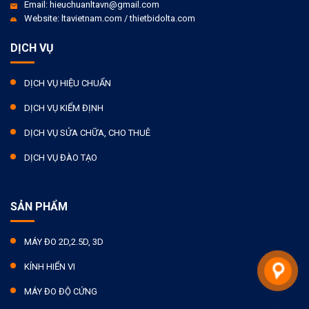
Email: hieuchuanltavn@gmail.com
Website: ltavietnam.com / thietbidolta.com
DỊCH VỤ
DỊCH VỤ HIỆU CHUẨN
DỊCH VỤ KIỂM ĐỊNH
DỊCH VỤ SỬA CHỮA, CHO THUÊ
DỊCH VỤ ĐÀO TẠO
SẢN PHẨM
MÁY ĐO 2D,2.5D, 3D
KÍNH HIỂN VI
MÁY ĐO ĐỘ CỨNG