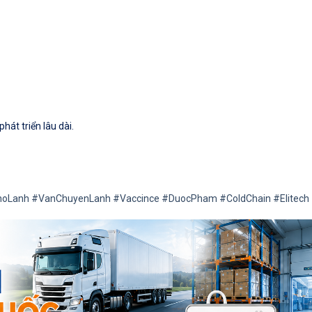
át triển lâu dài.
hoLanh
#VanChuyenLanh
#Vaccince
#DuocPham
#ColdChain
#Elitech