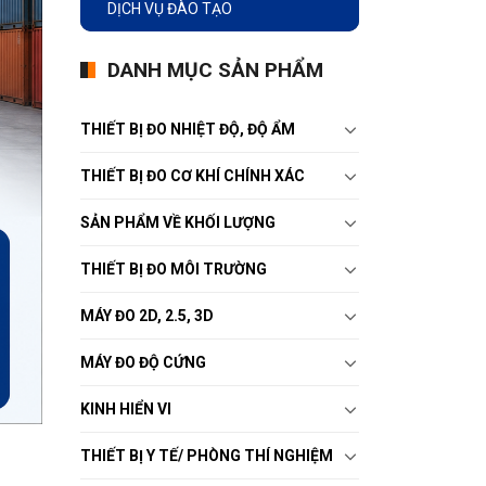
DỊCH VỤ ĐÀO TẠO
DANH MỤC SẢN PHẨM
THIẾT BỊ ĐO NHIỆT ĐỘ, ĐỘ ẨM
THIẾT BỊ ĐO CƠ KHÍ CHÍNH XÁC
SẢN PHẨM VỀ KHỐI LƯỢNG
THIẾT BỊ ĐO MÔI TRƯỜNG
MÁY ĐO 2D, 2.5, 3D
MÁY ĐO ĐỘ CỨNG
KINH HIỂN VI
THIẾT BỊ Y TẾ/ PHÒNG THÍ NGHIỆM