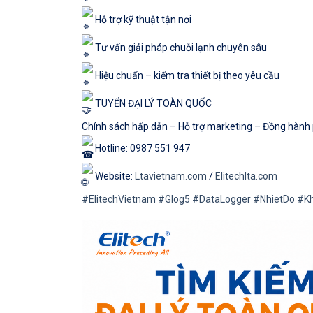
Hỗ trợ kỹ thuật tận nơi
Tư vấn giải pháp chuỗi lạnh chuyên sâu
Hiệu chuẩn – kiểm tra thiết bị theo yêu cầu
TUYỂN ĐẠI LÝ TOÀN QUỐC
Chính sách hấp dẫn – Hỗ trợ marketing – Đồng hành ph
Hotline: 0987 551 947
Website:
Ltavietnam.com
/
Elitechlta.com
#ElitechVietnam
#Glog5
#DataLogger
#NhietDo
#K