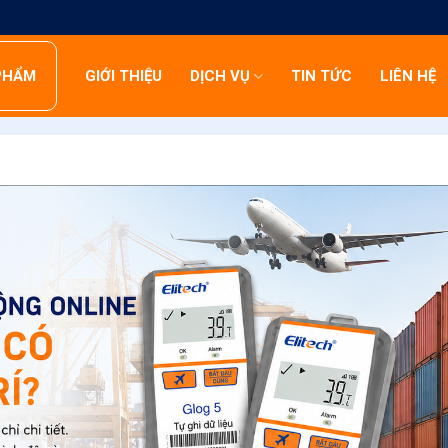
PHẨM
GIỚI THIỆU
DỊCH VỤ
TIN TỨC
LIÊN HỆ