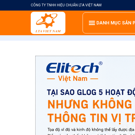
Skip
CÔNG TY TNHH HIỆU CHUẨN LTA VIỆT NAM
to
content
DANH MỤC SẢN 