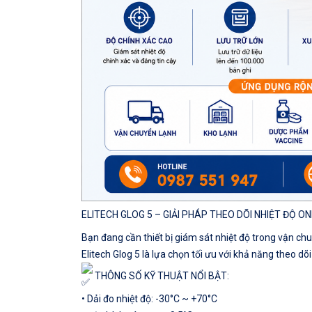
ELITECH GLOG 5 – GIẢI PHÁP THEO DÕI NHIỆT ĐỘ 
Bạn đang cần thiết bị giám sát nhiệt độ trong vận c
Elitech Glog 5 là lựa chọn tối ưu với khả năng theo dõi
THÔNG SỐ KỸ THUẬT NỔI BẬT:
• Dải đo nhiệt độ: -30°C ~ +70°C