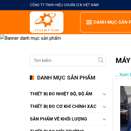
Skip
CÔNG TY TNHH HIỆU CHUẨN LTA VIỆT NAM
to
content
DANH MỤC SẢN 
MÁY
...
Xem 
DANH MỤC SẢN PHẨM
THIẾT BỊ ĐO NHIỆT ĐỘ, ĐỘ ẨM
THIẾT BỊ ĐO CƠ KHÍ CHÍNH XÁC
SẢN PHẨM VỀ KHỐI LƯỢNG