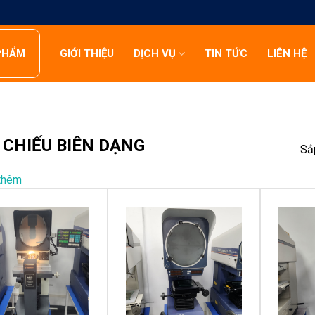
PHẨM
GIỚI THIỆU
DỊCH VỤ
TIN TỨC
LIÊN HỆ
 CHIẾU BIÊN DẠNG
Sắ
thêm