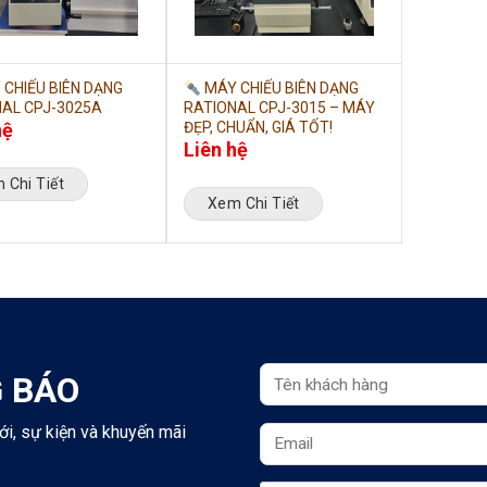
CHIẾU BIÊN DẠNG
MÁY CHIẾU BIÊN DẠNG
AL CPJ-3025A
RATIONAL CPJ-3015 – MÁY
hệ
ĐẸP, CHUẨN, GIÁ TỐT!
Liên hệ
 Chi Tiết
Xem Chi Tiết
 BÁO
ới, sự kiện và khuyến mãi