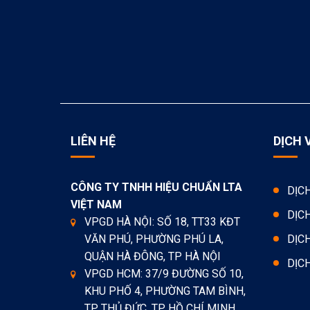
LIÊN HỆ
DỊCH 
CÔNG TY TNHH HIỆU CHUẨN LTA
DỊC
VIỆT NAM
DỊC
VPGD HÀ NỘI: SỐ 18, TT33 KĐT
VĂN PHÚ, PHƯỜNG PHÚ LA,
DỊC
QUẬN HÀ ĐÔNG, TP HÀ NỘI
DỊC
VPGD HCM: 37/9 ĐƯỜNG SỐ 10,
KHU PHỐ 4, PHƯỜNG TAM BÌNH,
TP. THỦ ĐỨC, TP. HỒ CHÍ MINH