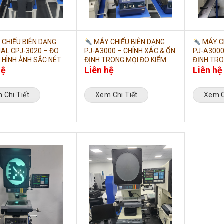
CHIẾU BIÊN DẠNG
MÁY CHIẾU BIÊN DẠNG
MÁY CH
AL CPJ-3020 – ĐO
PJ-A3000 – CHÍNH XÁC & ỔN
PJ-A3000
 HÌNH ẢNH SẮC NÉT
ĐỊNH TRONG MỌI ĐO KIỂM
ĐỊNH TRO
hệ
Liên hệ
Liên hệ
 Chi Tiết
Xem Chi Tiết
Xem C