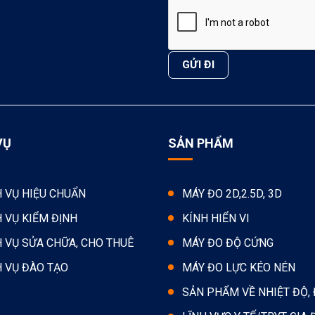
VỤ
SẢN PHẨM
H VỤ HIỆU CHUẨN
MÁY ĐO 2D,2.5D, 3D
H VỤ KIỂM ĐỊNH
KÍNH HIỂN VI
H VỤ SỬA CHỮA, CHO THUÊ
MÁY ĐO ĐỘ CỨNG
H VỤ ĐÀO TẠO
MÁY ĐO LỰC KÉO NÉN
SẢN PHẨM VỀ NHIỆT ĐỘ,