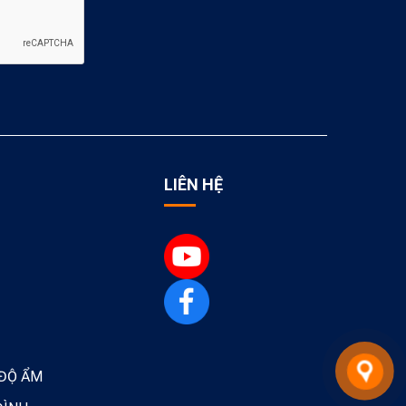
LIÊN HỆ
 ĐỘ ẨM