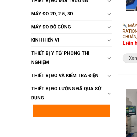
THIẾT BỊ ĐO MÔI TRƯỜNG
MÁY ĐO 2D, 2.5, 3D
MÁY 
MÁY ĐO ĐỘ CỨNG
RATION
CHUẨN,
KINH HIỂN VI
Liên 
THIẾT BỊ Y TẾ/ PHÒNG THÍ
Xem
NGHIỆM
THIẾT BỊ ĐO VÀ KIỂM TRA ĐIỆN
THIẾT BỊ ĐO LƯỜNG ĐÃ QUA SỬ
DỤNG