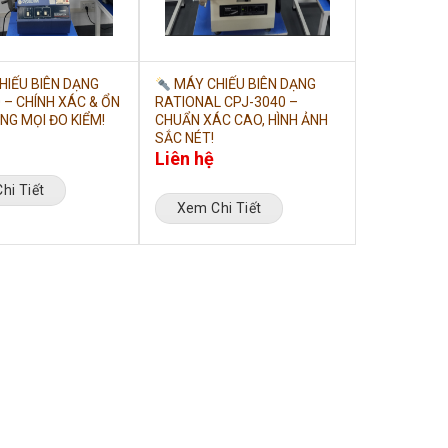
IẾU BIÊN DẠNG
MÁY CHIẾU BIÊN DẠNG
 – CHÍNH XÁC & ỔN
RATIONAL CPJ-3040 –
NG MỌI ĐO KIỂM!
CHUẨN XÁC CAO, HÌNH ẢNH
SẮC NÉT!
Liên hệ
hi Tiết
Xem Chi Tiết