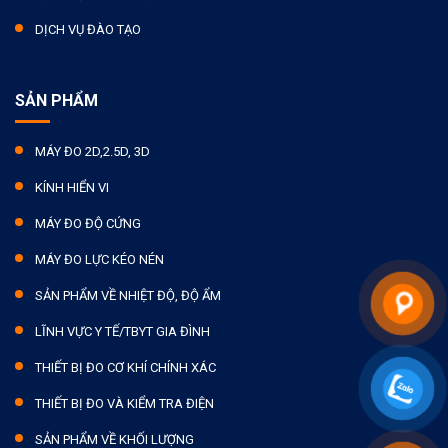
DỊCH VỤ ĐÀO TẠO
SẢN PHẨM
MÁY ĐO 2D,2.5D, 3D
KÍNH HIỂN VI
MÁY ĐO ĐỘ CỨNG
MÁY ĐO LỰC KÉO NÉN
SẢN PHẨM VỀ NHIỆT ĐỘ, ĐỘ ẨM
LĨNH VỰC Y TẾ/TBYT GIA ĐÌNH
THIẾT BỊ ĐO CƠ KHÍ CHÍNH XÁC
THIẾT BỊ ĐO VÀ KIỂM TRA ĐIỆN
SẢN PHẨM VỀ KHỐI LƯỢNG