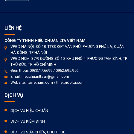
LIÊN HỆ
CÔNG TY TNHH HIỆU CHUẨN LTA VIỆT NAM
VPGD HÀ NỘI: SỐ 18, TT33 KĐT VĂN PHÚ, PHƯỜNG PHÚ LA, QUẬN
HÀ ĐÔNG, TP HÀ NỘI
VPGD HCM: 37/9 ĐƯỜNG SỐ 10, KHU PHỐ 4, PHƯỜNG TAM BÌNH, TP.
THỦ ĐỨC, TP. HỒ CHÍ MINH
Điện thoại: 0933.17.6699 / 0962.695.956
Email: hieuchuanltavn@gmail.com
Website: ltavietnam.com / thietbidolta.com
DỊCH VỤ
DỊCH VỤ HIỆU CHUẨN
DỊCH VỤ KIỂM ĐỊNH
DỊCH VỤ SỬA CHỮA, CHO THUÊ