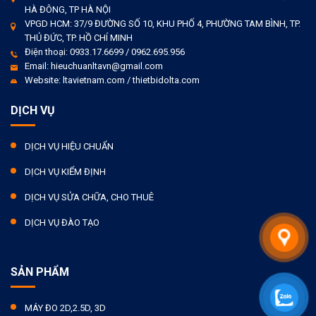
HÀ ĐÔNG, TP HÀ NỘI
VPGD HCM: 37/9 ĐƯỜNG SỐ 10, KHU PHỐ 4, PHƯỜNG TAM BÌNH, TP.
THỦ ĐỨC, TP. HỒ CHÍ MINH
Điện thoại: 0933.17.6699 / 0962.695.956
Email: hieuchuanltavn@gmail.com
Website: ltavietnam.com / thietbidolta.com
DỊCH VỤ
DỊCH VỤ HIỆU CHUẨN
DỊCH VỤ KIỂM ĐỊNH
DỊCH VỤ SỬA CHỮA, CHO THUÊ
DỊCH VỤ ĐÀO TẠO
SẢN PHẨM
MÁY ĐO 2D,2.5D, 3D