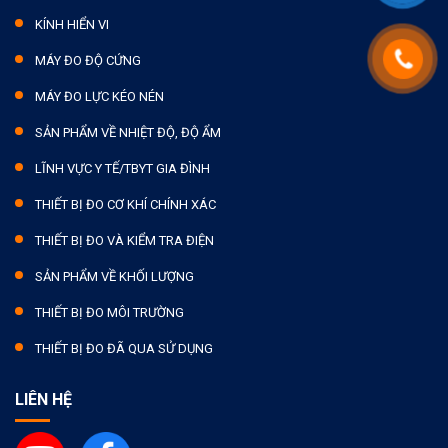
KÍNH HIỂN VI
MÁY ĐO ĐỘ CỨNG
MÁY ĐO LỰC KÉO NÉN
SẢN PHẨM VỀ NHIỆT ĐỘ, ĐỘ ẨM
LĨNH VỰC Y TẾ/TBYT GIA ĐÌNH
THIẾT BỊ ĐO CƠ KHÍ CHÍNH XÁC
THIẾT BỊ ĐO VÀ KIỂM TRA ĐIỆN
SẢN PHẨM VỀ KHỐI LƯỢNG
THIẾT BỊ ĐO MÔI TRƯỜNG
THIẾT BỊ ĐO ĐÃ QUA SỬ DỤNG
LIÊN HỆ