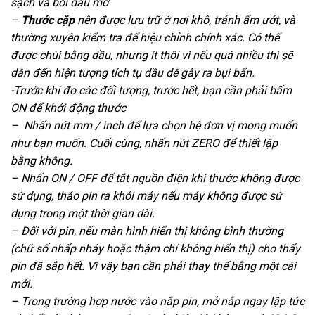
sạch và bôi dầu mở
–
Thước cặp
nên được lưu trữ ở nơi khô, tránh ẩm ướt, và
thường xuyên kiểm tra để hiệu chỉnh chính xác. Có thể
được chùi bằng dầu, nhưng ít thôi vì nếu quá nhiều thì sẽ
dẫn đến hiện tượng tích tụ dầu dễ gây ra bụi bẩn.
-Trước khi đo các đối tượng, trước hết, bạn cần phải bấm
ON để khởi động thước
– Nhấn nút mm / inch để lựa chọn hệ đơn vị mong muốn
như bạn muốn. Cuối cùng, nhấn nút ZERO để thiết lập
bằng không.
– Nhấn ON / OFF để tắt nguồn điện khi thước không được
sử dụng, tháo pin ra khỏi máy nếu máy không được sử
dụng trong một thời gian dài.
– Đối với pin, nếu màn hình hiển thị không bình thường
(chữ số nhấp nháy hoặc thậm chí không hiển thị) cho thấy
pin đã sắp hết. Vì vậy bạn cần phải thay thế bằng một cái
mới.
– Trong trường hợp nước vào nắp pin, mở nắp ngay lập tức