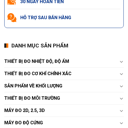
30 NGÀY HOÀN TIỀN
HỖ TRỢ SAU BÁN HÀNG
DANH MỤC SẢN PHẨM
THIẾT BỊ ĐO NHIỆT ĐỘ, ĐỘ ẨM
THIẾT BỊ ĐO CƠ KHÍ CHÍNH XÁC
SẢN PHẨM VỀ KHỐI LƯỢNG
THIẾT BỊ ĐO MÔI TRƯỜNG
MÁY ĐO 2D, 2.5, 3D
MÁY ĐO ĐỘ CỨNG