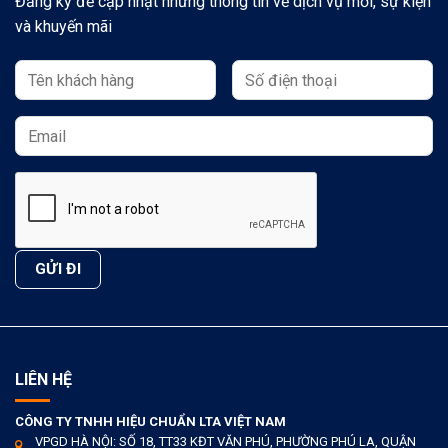
Đăng ký để cập nhật những thông tin về dịch vụ mới, sự kiện
và khuyến mãi
LIÊN HỆ
CÔNG TY TNHH HIỆU CHUẨN LTA VIỆT NAM
VPGD HÀ NỘI: SỐ 18, TT33 KĐT VĂN PHÚ, PHƯỜNG PHÚ LA, QUẬN