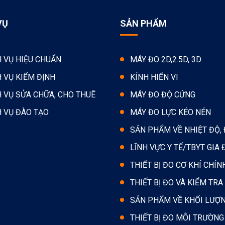
VỤ
SẢN PHẨM
H VỤ HIỆU CHUẨN
MÁY ĐO 2D,2.5D, 3D
H VỤ KIỂM ĐỊNH
KÍNH HIỂN VI
H VỤ SỬA CHỮA, CHO THUÊ
MÁY ĐO ĐỘ CỨNG
H VỤ ĐÀO TẠO
MÁY ĐO LỰC KÉO NÉN
SẢN PHẨM VỀ NHIỆT ĐỘ,
LĨNH VỰC Y TẾ/TBYT GIA 
THIẾT BỊ ĐO CƠ KHÍ CHÍN
THIẾT BỊ ĐO VÀ KIỂM TRA
SẢN PHẨM VỀ KHỐI LƯỢ
THIẾT BỊ ĐO MÔI TRƯỜNG