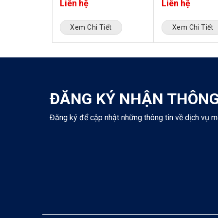
Liên hệ
Liên hệ
iết
Xem Chi Tiết
Xem Chi Tiết
ĐĂNG KÝ NHẬN THÔNG
Đăng ký để cập nhật những thông tin về dịch vụ m