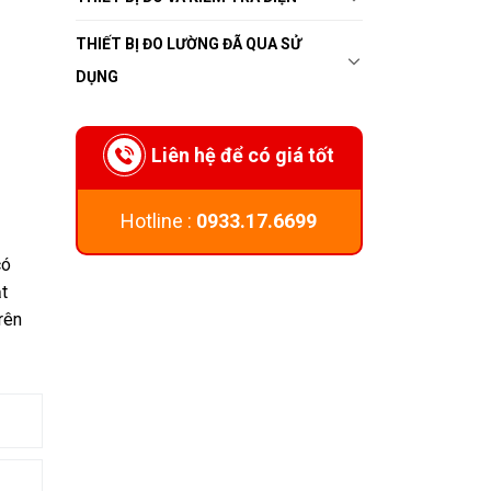
THIẾT BỊ ĐO LƯỜNG ĐÃ QUA SỬ
DỤNG
Liên hệ để có giá tốt
Hotline :
0933.17.6699
có
t
rên