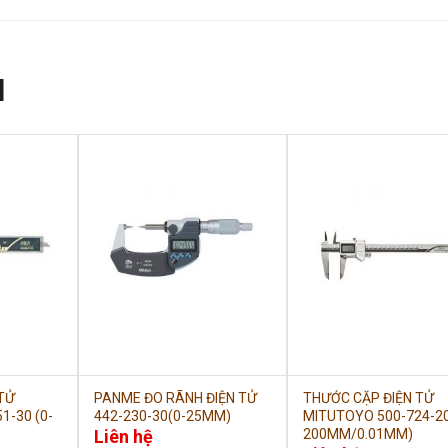
N
TỬ
PANME ĐO RÃNH ĐIỆN TỬ
THƯỚC CẶP ĐIỆN TỬ
1-30 (0-
442-230-30(0-25MM)
MITUTOYO 500-724-20
Liên hệ
200MM/0.01MM)