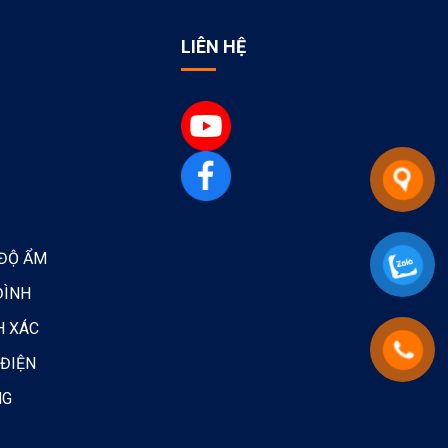
LIÊN HỆ
 ĐỘ ẨM
ĐÌNH
H XÁC
 ĐIỆN
NG