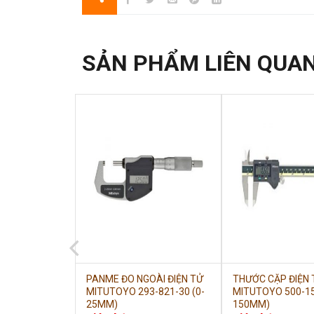
SẢN PHẨM LIÊN QUA
IỆN TỬ
PANME ĐO NGOÀI ĐIỆN TỬ
THƯỚC CẶP ĐIỆN 
0-196-30 (0-
MITUTOYO 293-821-30 (0-
MITUTOYO 500-15
25MM)
150MM)