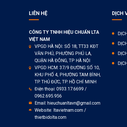
LIÊN HỆ
DỊCH 
CÔNG TY TNHH HIỆU CHUẨN LTA
DỊC
VIỆT NAM
DỊC
VPGD HÀ NỘI: SỐ 18, TT33 KĐT
VĂN PHÚ, PHƯỜNG PHÚ LA,
DỊC
QUẬN HÀ ĐÔNG, TP HÀ NỘI
DỊC
VPGD HCM: 37/9 ĐƯỜNG SỐ 10,
KHU PHỐ 4, PHƯỜNG TAM BÌNH,
TP. THỦ ĐỨC, TP. HỒ CHÍ MINH
Điện thoại: 0933.17.6699 /
0962.695.956
Email: hieuchuanltavn@gmail.com
Website: ltavietnam.com /
thietbidolta.com