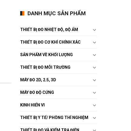
DANH MỤC SẢN PHẨM
THIẾT BỊ ĐO NHIỆT ĐỘ, ĐỘ ẨM
THIẾT BỊ ĐO CƠ KHÍ CHÍNH XÁC
SẢN PHẨM VỀ KHỐI LƯỢNG
THIẾT BỊ ĐO MÔI TRƯỜNG
MÁY ĐO 2D, 2.5, 3D
MÁY ĐO ĐỘ CỨNG
KINH HIỂN VI
THIẾT BỊ Y TẾ/ PHÒNG THÍ NGHIỆM
THIẾT BỊ ĐO VÀ KIỂM TRA ĐIỆN