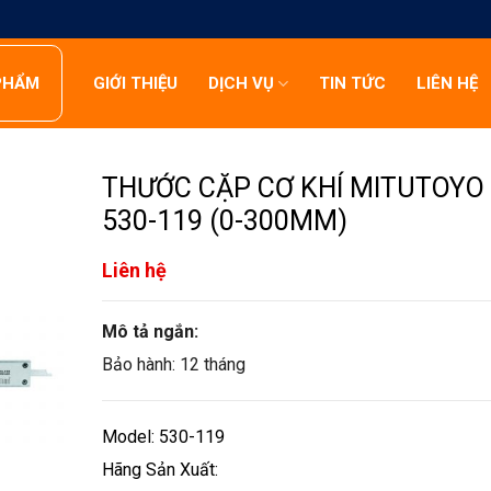
PHẨM
GIỚI THIỆU
DỊCH VỤ
TIN TỨC
LIÊN HỆ
THƯỚC CẶP CƠ KHÍ MITUTOYO
530-119 (0-300MM)
Liên hệ
Mô tả ngắn:
Bảo hành: 12 tháng
Model: 530-119
Hãng Sản Xuất: