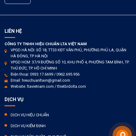
LIÊN HỆ
CÔNG TY TNHH HIỆU CHUẨN LTA VIỆT NAM
VPGD HÀ NỘI: SỐ 18, TT33 KĐT VĂN PHÚ, PHƯỜNG PHÚ LA, QUẬN
HÀ ĐÔNG, TP HÀ NỘI
VPGD HCM: 37/9 ĐƯỜNG SỐ 10, KHU PHỐ 4, PHƯỜNG TAM BÌNH, TP.
THỦ ĐỨC, TP. HỒ CHÍ MINH
Điện thoại: 0933.17.6699 / 0962.695.956
Email: hieuchuanltavn@gmail.com
Website: ltavietnam.com / thietbidolta.com
DỊCH VỤ
DỊCH VỤ HIỆU CHUẨN
DỊCH VỤ KIỂM ĐỊNH