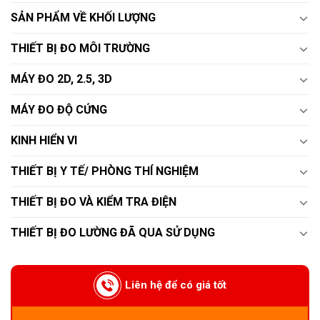
SẢN PHẨM VỀ KHỐI LƯỢNG
THIẾT BỊ ĐO MÔI TRƯỜNG
MÁY ĐO 2D, 2.5, 3D
MÁY ĐO ĐỘ CỨNG
KINH HIỂN VI
THIẾT BỊ Y TẾ/ PHÒNG THÍ NGHIỆM
THIẾT BỊ ĐO VÀ KIỂM TRA ĐIỆN
THIẾT BỊ ĐO LƯỜNG ĐÃ QUA SỬ DỤNG
Liên hệ để có giá tốt