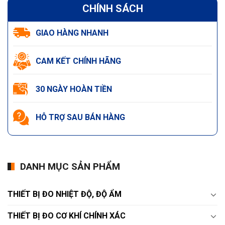
CHÍNH SÁCH
GIAO HÀNG NHANH
CAM KẾT CHÍNH HÃNG
30 NGÀY HOÀN TIỀN
HỖ TRỢ SAU BÁN HÀNG
DANH MỤC SẢN PHẨM
THIẾT BỊ ĐO NHIỆT ĐỘ, ĐỘ ẨM
THIẾT BỊ ĐO CƠ KHÍ CHÍNH XÁC