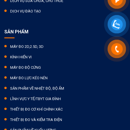
DỊCH VỤ SỬA CHỮA, CHO THUÊ
DỊCH VỤ ĐÀO TẠO
SẢN PHẨM
MÁY ĐO 2D,2.5D, 3D
KÍNH HIỂN VI
MÁY ĐO ĐỘ CỨNG
MÁY ĐO LỰC KÉO NÉN
SẢN PHẨM VỀ NHIỆT ĐỘ, ĐỘ ẨM
LĨNH VỰC Y TẾ/TBYT GIA ĐÌNH
THIẾT BỊ ĐO CƠ KHÍ CHÍNH XÁC
THIẾT BỊ ĐO VÀ KIỂM TRA ĐIỆN