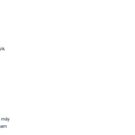
ựa,
, máy
tham