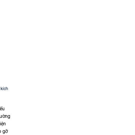
 kích
iếu
hường
iện
o gỡ