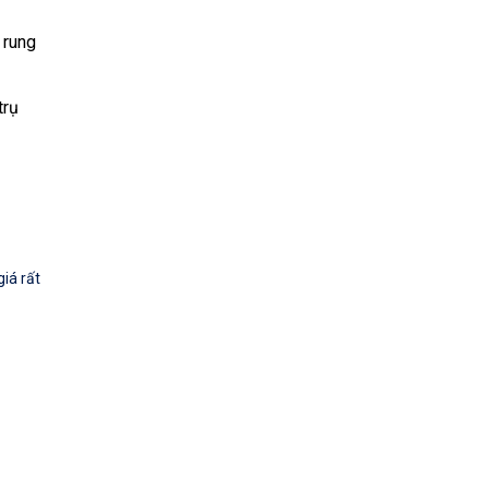
 rung
trụ
iá rất