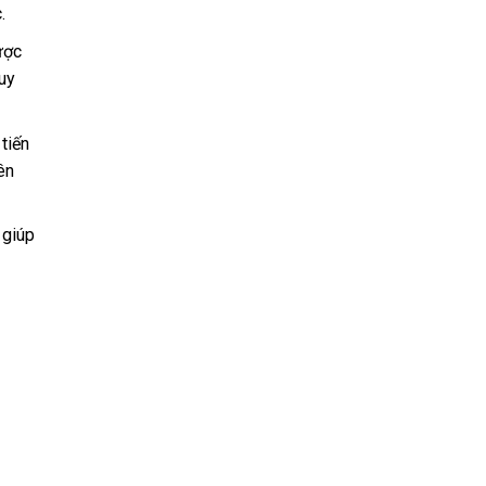
.
ược
uy
tiến
ên
 giúp