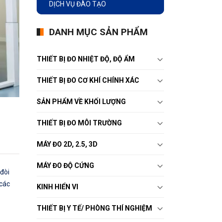
DỊCH VỤ ĐÀO TẠO
DANH MỤC SẢN PHẨM
THIẾT BỊ ĐO NHIỆT ĐỘ, ĐỘ ẨM
THIẾT BỊ ĐO CƠ KHÍ CHÍNH XÁC
SẢN PHẨM VỀ KHỐI LƯỢNG
THIẾT BỊ ĐO MÔI TRƯỜNG
MÁY ĐO 2D, 2.5, 3D
MÁY ĐO ĐỘ CỨNG
 đòi
 các
KINH HIỂN VI
THIẾT BỊ Y TẾ/ PHÒNG THÍ NGHIỆM