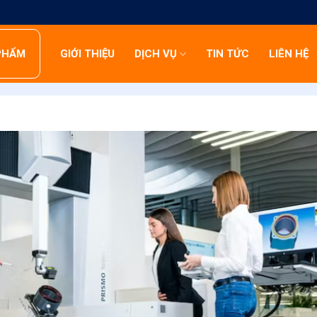
PHẨM
GIỚI THIỆU
DỊCH VỤ
TIN TỨC
LIÊN HỆ