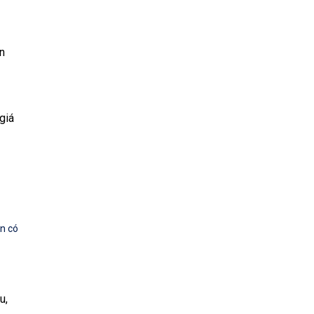
n
giá
ạn có
u,