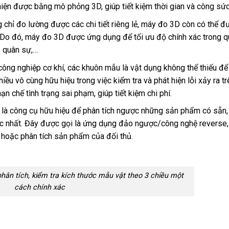
 hiện được bằng mô phỏng 3D, giúp tiết kiệm thời gian và công sức
g chỉ đo lường được các chi tiết riêng lẻ, máy đo 3D còn có thể đ
p. Do đó, máy đo 3D được ứng dụng để tối ưu độ chính xác trong q
bị quân sự,…
công nghiệp cơ khí, các khuôn mẫu là vật dụng không thể thiếu để 
chiều vô cùng hữu hiệu trong việc kiểm tra và phát hiện lỗi xảy ra tr
n chế tình trạng sai phạm, giúp tiết kiệm chi phí.
 là công cụ hữu hiệu để phân tích ngược những sản phẩm có sẵn,
ác nhất. Đây được gọi là ứng dụng đảo ngược/công nghệ reverse,
t hoặc phân tích sản phẩm của đối thủ.
ân tích, kiểm tra kích thước mẫu vật theo 3 chiều một
cách chính xác