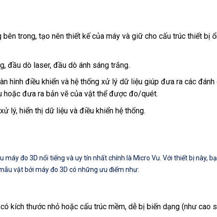
ên trong, tạo nên thiết kế của máy và giữ cho cấu trúc thiết bị ổ
, đầu dò laser, đầu dò ánh sáng trắng.
 hình điều khiển và hệ thống xử lý dữ liệu giúp đưa ra các đánh 
u hoặc đưa ra bản vẽ của vật thể được đo/quét.
lý, hiển thị dữ liệu và điều khiển hệ thống.
máy đo 3D nổi tiếng và uy tín nhất chính là Micro Vu. Với thiết bị này, b
kế mẫu vật bởi máy đo 3D có những ưu điểm như:
có kích thước nhỏ hoặc cấu trúc mềm, dễ bị biến dạng (như cao s