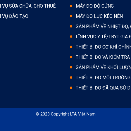
H VỤ SỬA CHỮA, CHO THUÊ
MÁY ĐO ĐỘ CỨNG
H VỤ ĐÀO TẠO
MÁY ĐO LỰC KÉO NÉN
SẢN PHẨM VỀ NHIỆT ĐỘ,
LĨNH VỰC Y TẾ/TBYT GIA 
THIẾT BỊ ĐO CƠ KHÍ CHÍN
THIẾT BỊ ĐO VÀ KIỂM TRA
SẢN PHẨM VỀ KHỐI LƯỢ
THIẾT BỊ ĐO MÔI TRƯỜNG
THIẾT BỊ ĐO ĐÃ QUA SỬ 
© 2023 Copyright LTA Việt Nam