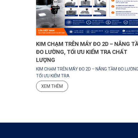
UYỀN AUSKY
KIM CHẠM TRÊN MÁY ĐO 2D – NÂNG T
ĐO LƯỜNG, TỐI ƯU KIỂM TRA CHẤT
LƯỢNG
QUYỀN AUSKY
KIM CHẠM TRÊN MÁY ĐO 2D – NÂNG TẦM ĐO LƯỜNG
TỐI ƯU KIỂM TRA
XEM THÊM