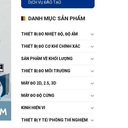
DỊCH VỤ ĐÀO TẠO
DANH MỤC SẢN PHẨM
THIẾT BỊ ĐO NHIỆT ĐỘ, ĐỘ ẨM
THIẾT BỊ ĐO CƠ KHÍ CHÍNH XÁC
SẢN PHẨM VỀ KHỐI LƯỢNG
THIẾT BỊ ĐO MÔI TRƯỜNG
MÁY ĐO 2D, 2.5, 3D
MÁY ĐO ĐỘ CỨNG
KINH HIỂN VI
THIẾT BỊ Y TẾ/ PHÒNG THÍ NGHIỆM