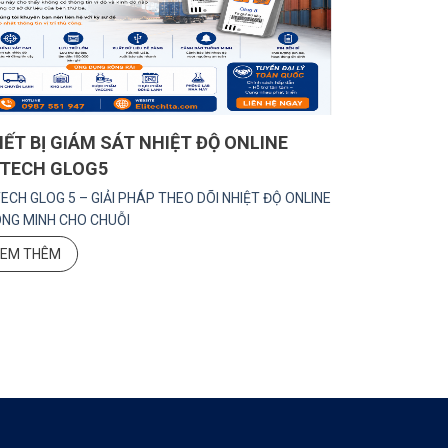
IẾT BỊ GIÁM SÁT NHIỆT ĐỘ ONLINE
DỊCH VỤ C
ITECH GLOG5
AN TOÀN –
TECH GLOG 5 – GIẢI PHÁP THEO DÕI NHIỆT ĐỘ ONLINE
Máy đo 3D MICRO
NG MINH CHO CHUỖI
cấu tạo phức
EM THÊM
XEM THÊM