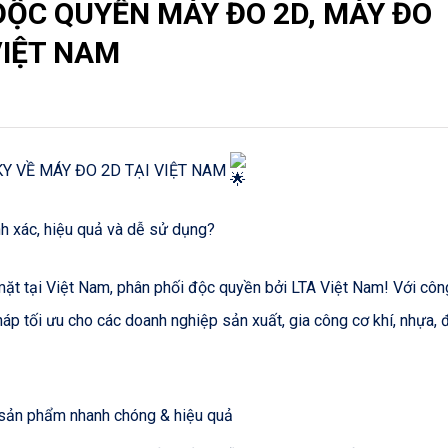
 ĐỘC QUYỀN MÁY ĐO 2D, MÁY ĐO
VIỆT NAM
KY VỀ MÁY ĐO 2D TẠI VIỆT NAM
nh xác, hiệu quả và dễ sử dụng?
 tại Việt Nam, phân phối độc quyền bởi LTA Việt Nam! Với côn
háp tối ưu cho các doanh nghiệp sản xuất, gia công cơ khí, nhựa, 
 sản phẩm nhanh chóng & hiệu quả