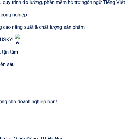
ưu quy trình đo lường, phần mềm hỗ trợ ngôn ngữ Tiếng Việt
 công nghiệp
ng cao năng suất & chất lượng sản phẩm
 AUSKY!
t tận tâm
yên sâu
ường cho doanh nghiệp bạn!
 La, Q. Hà Đông, TP. Hà Nội.