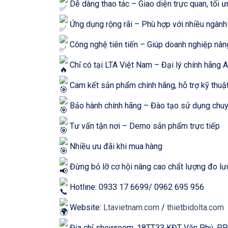
Dễ dàng thao tác – Giao diện trực quan, tối 
Ứng dụng rộng rãi – Phù hợp với nhiều ngành
Công nghệ tiên tiến – Giúp doanh nghiệp nâ
Chỉ có tại LTA Việt Nam – Đại lý chính hãng
Cam kết sản phẩm chính hãng, hỗ trợ kỹ thuậ
Bảo hành chính hãng – Đào tạo sử dụng chu
Tư vấn tận nơi – Demo sản phẩm trực tiếp
Nhiều ưu đãi khi mua hàng
Đừng bỏ lỡ cơ hội nâng cao chất lượng đo l
Hotline: 0933 17 6699/ 0962 695 956
Website:
Ltavietnam.com
/
thietbidolta.com
Địa chỉ showroom: 18TT33 KĐT Văn Phú, P.Phú