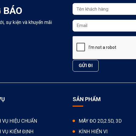
 BÁO
ới, sự kiện và khuyến mãi
VỤ
SẢN PHẨM
H VỤ HIỆU CHUẨN
MÁY ĐO 2D,2.5D, 3D
H VỤ KIỂM ĐỊNH
KÍNH HIỂN VI