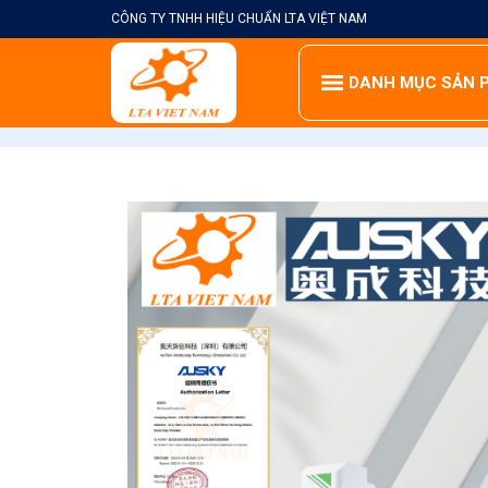
Skip
CÔNG TY TNHH HIỆU CHUẨN LTA VIỆT NAM
to
content
DANH MỤC SẢN 