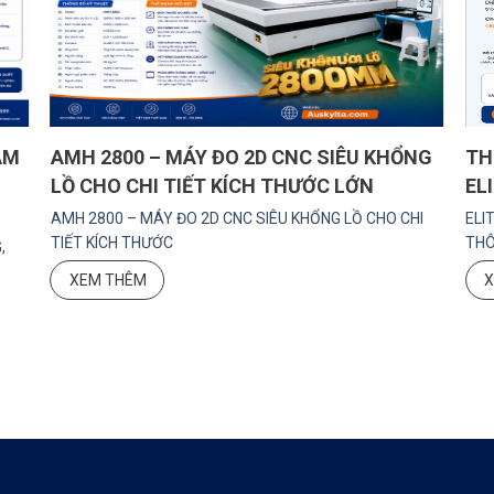
ẦM
AMH 2800 – MÁY ĐO 2D CNC SIÊU KHỔNG
TH
LỒ CHO CHI TIẾT KÍCH THƯỚC LỚN
EL
AMH 2800 – MÁY ĐO 2D CNC SIÊU KHỔNG LỒ CHO CHI
ELI
TIẾT KÍCH THƯỚC
THÔ
,
XEM THÊM
X