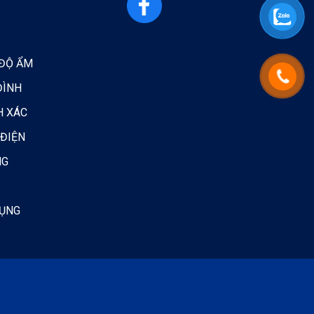
 ĐỘ ẨM
ĐÌNH
H XÁC
 ĐIỆN
NG
DỤNG