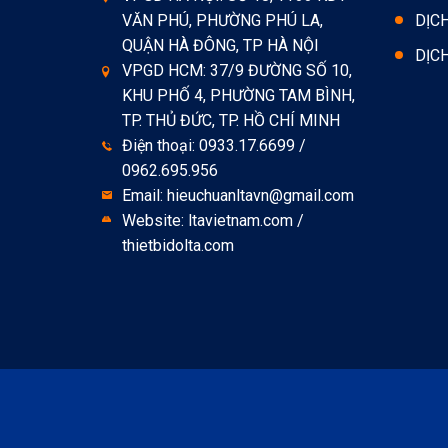
VĂN PHÚ, PHƯỜNG PHÚ LA,
DỊC
QUẬN HÀ ĐÔNG, TP HÀ NỘI
DỊC
VPGD HCM: 37/9 ĐƯỜNG SỐ 10,
KHU PHỐ 4, PHƯỜNG TAM BÌNH,
TP. THỦ ĐỨC, TP. HỒ CHÍ MINH
Điện thoại: 0933.17.6699 /
0962.695.956
Email: hieuchuanltavn@gmail.com
Website: ltavietnam.com /
thietbidolta.com