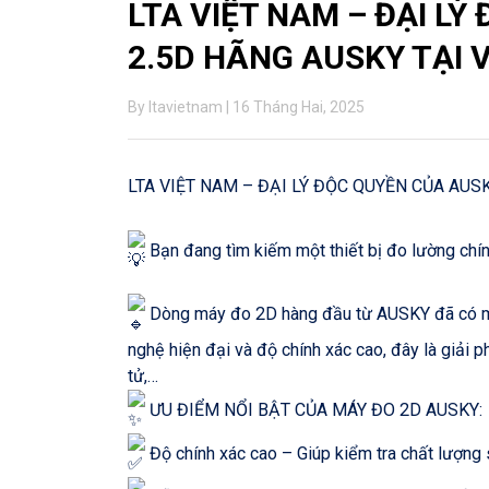
LTA VIỆT NAM – ĐẠI LÝ
2.5D HÃNG AUSKY TẠI 
By ltavietnam | 16 Tháng Hai, 2025
LTA VIỆT NAM – ĐẠI LÝ ĐỘC QUYỀN CỦA AUS
Bạn đang tìm kiếm một thiết bị đo lường chí
Dòng máy đo 2D hàng đầu từ AUSKY đã có mặt
nghệ hiện đại và độ chính xác cao, đây là giải p
tử,…
ƯU ĐIỂM NỔI BẬT CỦA MÁY ĐO 2D AUSKY:
Độ chính xác cao – Giúp kiểm tra chất lượng