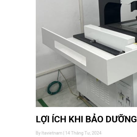
LỢI ÍCH KHI BẢO DƯỠN
By ltavietnam | 14 Tháng Tư, 2024