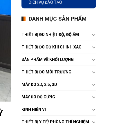
DỊCH VỤ ĐÀO TẠO
DANH MỤC SẢN PHẨM
THIẾT BỊ ĐO NHIỆT ĐỘ, ĐỘ ẨM
THIẾT BỊ ĐO CƠ KHÍ CHÍNH XÁC
SẢN PHẨM VỀ KHỐI LƯỢNG
THIẾT BỊ ĐO MÔI TRƯỜNG
MÁY ĐO 2D, 2.5, 3D
MÁY ĐO ĐỘ CỨNG
KINH HIỂN VI
Ỳ
THIẾT BỊ Y TẾ/ PHÒNG THÍ NGHIỆM