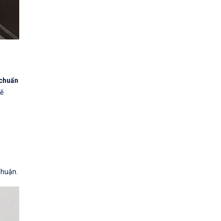
 chuẩn
sẽ
nhuận.