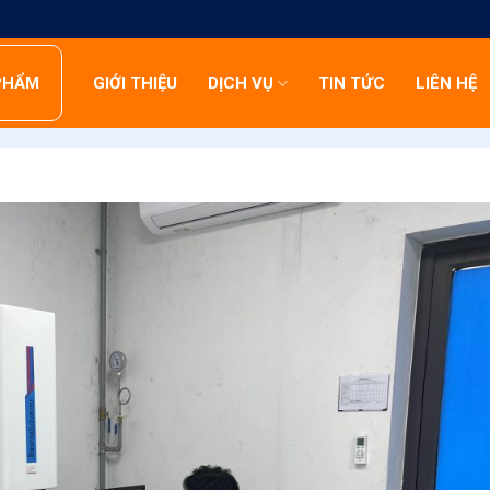
PHẨM
GIỚI THIỆU
DỊCH VỤ
TIN TỨC
LIÊN HỆ