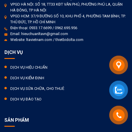
VPGD HÀ NỘI: SỐ 18, TT33 KĐT VĂN PHÚ, PHƯỜNG PHÚ LA, QUẬN
HÀ ĐÔNG, TP HÀ NỘI
VPGD HCM: 37/9 ĐƯỜNG SỐ 10, KHU PHỐ 4, PHƯỜNG TAM BÌNH, TP.
THỦ ĐỨC, TP. HỒ CHÍ MINH
Điện thoại: 0933.17.6699 / 0962.695.956
Email: hieuchuanltavn@gmail.com
Website: ltavietnam.com / thietbidolta.com
DỊCH VỤ
DỊCH VỤ HIỆU CHUẨN
DỊCH VỤ KIỂM ĐỊNH
DỊCH VỤ SỬA CHỮA, CHO THUÊ
DỊCH VỤ ĐÀO TẠO
SẢN PHẨM