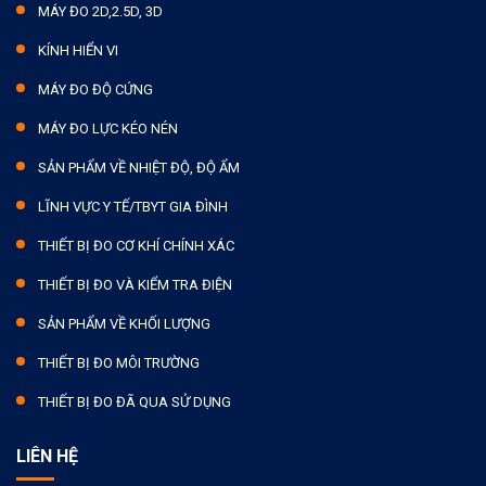
MÁY ĐO 2D,2.5D, 3D
KÍNH HIỂN VI
MÁY ĐO ĐỘ CỨNG
MÁY ĐO LỰC KÉO NÉN
SẢN PHẨM VỀ NHIỆT ĐỘ, ĐỘ ẨM
LĨNH VỰC Y TẾ/TBYT GIA ĐÌNH
THIẾT BỊ ĐO CƠ KHÍ CHÍNH XÁC
THIẾT BỊ ĐO VÀ KIỂM TRA ĐIỆN
SẢN PHẨM VỀ KHỐI LƯỢNG
THIẾT BỊ ĐO MÔI TRƯỜNG
THIẾT BỊ ĐO ĐÃ QUA SỬ DỤNG
LIÊN HỆ