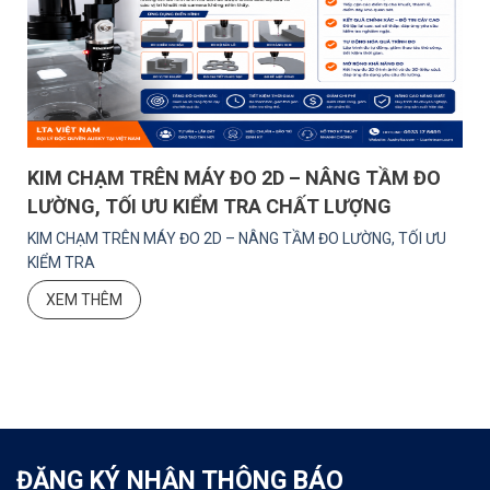
KIM CHẠM TRÊN MÁY ĐO 2D – NÂNG TẦM ĐO
LƯỜNG, TỐI ƯU KIỂM TRA CHẤT LƯỢNG
T
KIM CHẠM TRÊN MÁY ĐO 2D – NÂNG TẦM ĐO LƯỜNG, TỐI ƯU
KIỂM TRA
XEM THÊM
ĐĂNG KÝ NHẬN THÔNG BÁO