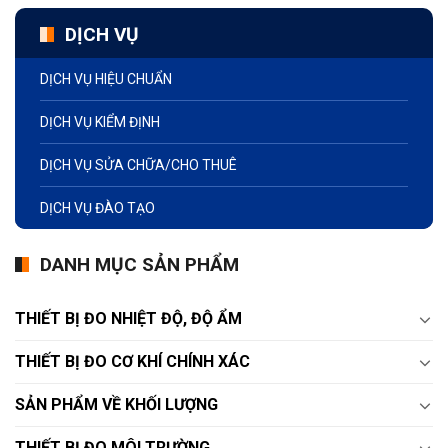
DỊCH VỤ
DỊCH VỤ HIỆU CHUẨN
DỊCH VỤ KIỂM ĐỊNH
DỊCH VỤ SỬA CHỮA/CHO THUÊ
DỊCH VỤ ĐÀO TẠO
DANH MỤC SẢN PHẨM
THIẾT BỊ ĐO NHIỆT ĐỘ, ĐỘ ẨM
THIẾT BỊ ĐO CƠ KHÍ CHÍNH XÁC
SẢN PHẨM VỀ KHỐI LƯỢNG
THIẾT BỊ ĐO MÔI TRƯỜNG