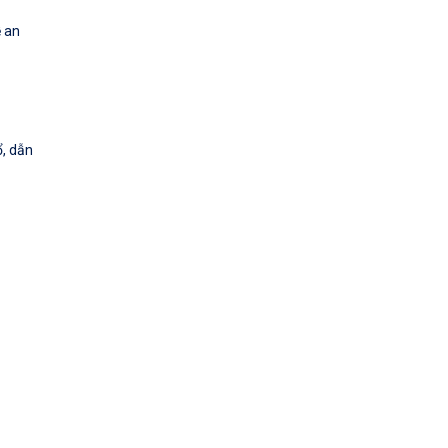
ề an
ổ, dẫn