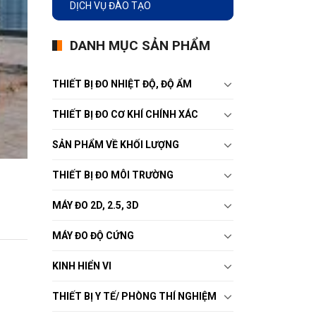
DỊCH VỤ ĐÀO TẠO
DANH MỤC SẢN PHẨM
THIẾT BỊ ĐO NHIỆT ĐỘ, ĐỘ ẨM
THIẾT BỊ ĐO CƠ KHÍ CHÍNH XÁC
SẢN PHẨM VỀ KHỐI LƯỢNG
THIẾT BỊ ĐO MÔI TRƯỜNG
MÁY ĐO 2D, 2.5, 3D
MÁY ĐO ĐỘ CỨNG
KINH HIỂN VI
THIẾT BỊ Y TẾ/ PHÒNG THÍ NGHIỆM