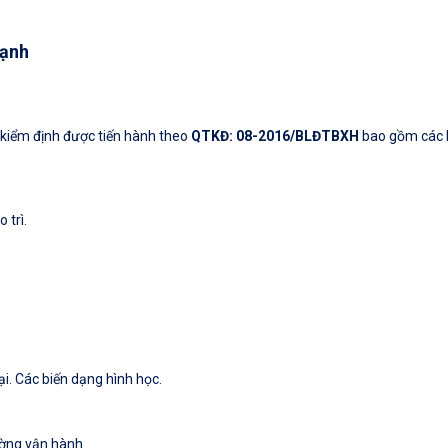
lạnh
c kiểm định được tiến hành theo
QTKĐ: 08-2016/BLĐTBXH
bao gồm các 
 trì.
i. Các biến dạng hình học.
rường vận hành