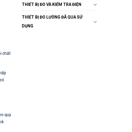
THIẾT BỊ ĐO VÀ KIỂM TRA ĐIỆN
THIẾT BỊ ĐO LƯỜNG ĐÃ QUA SỬ
DỤNG
i chất
thấp
 có
heo quy
và