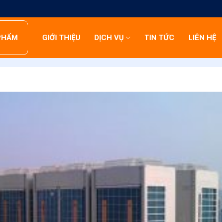
PHẨM
GIỚI THIỆU
DỊCH VỤ
TIN TỨC
LIÊN HỆ