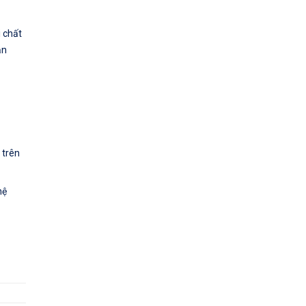
 chất
ạn
 trên
hệ