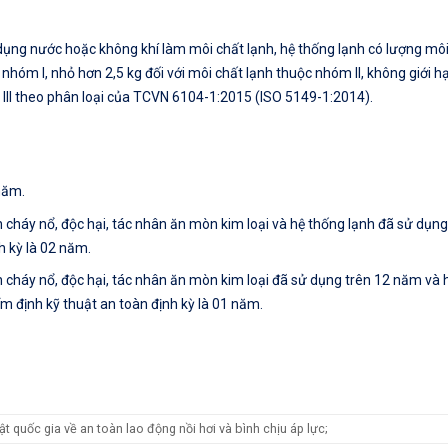
dụng nước hoặc không khí làm môi chất lạnh, hệ thống lạnh có lượng môi
nhóm I, nhỏ hơn 2,5 kg đối với môi chất lạnh thuộc nhóm II, không giới h
 III theo phân loại của TCVN 6104-1:2015 (ISO 5149-1:2014).
 năm.
h cháy nổ, độc hại, tác nhân ăn mòn kim loại và hệ thống lạnh đã sử dụng
h kỳ là 02 năm.
nh cháy nổ, độc hại, tác nhân ăn mòn kim loại đã sử dụng trên 12 năm và 
ểm định kỹ thuật an toàn định kỳ là 01 năm.
quốc gia về an toàn lao động nồi hơi và bình chịu áp lực;