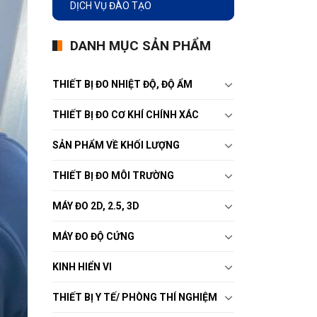
DỊCH VỤ ĐÀO TẠO
DANH MỤC SẢN PHẨM
THIẾT BỊ ĐO NHIỆT ĐỘ, ĐỘ ẨM
THIẾT BỊ ĐO CƠ KHÍ CHÍNH XÁC
SẢN PHẨM VỀ KHỐI LƯỢNG
THIẾT BỊ ĐO MÔI TRƯỜNG
MÁY ĐO 2D, 2.5, 3D
MÁY ĐO ĐỘ CỨNG
KINH HIỂN VI
THIẾT BỊ Y TẾ/ PHÒNG THÍ NGHIỆM