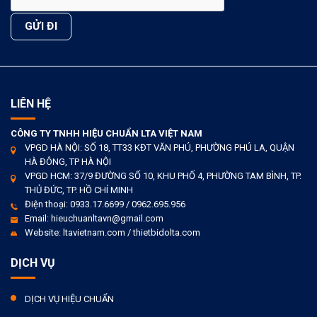
LIÊN HỆ
CÔNG TY TNHH HIỆU CHUẨN LTA VIỆT NAM
VPGD HÀ NỘI: SỐ 18, TT33 KĐT VĂN PHÚ, PHƯỜNG PHÚ LA, QUẬN
HÀ ĐÔNG, TP HÀ NỘI
VPGD HCM: 37/9 ĐƯỜNG SỐ 10, KHU PHỐ 4, PHƯỜNG TAM BÌNH, TP.
THỦ ĐỨC, TP. HỒ CHÍ MINH
Điện thoại: 0933.17.6699 / 0962.695.956
Email: hieuchuanltavn@gmail.com
Website: ltavietnam.com / thietbidolta.com
DỊCH VỤ
DỊCH VỤ HIỆU CHUẨN