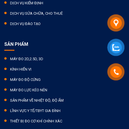
DỊCH VỤ KIỂM ĐỊNH
DỊCH VỤ SỬA CHỮA, CHO THUÊ
DỊCH VỤ ĐÀO TẠO
SẢN PHẨM
MÁY ĐO 2D,2.5D, 3D
KÍNH HIỂN VI
MÁY ĐO ĐỘ CỨNG
MÁY ĐO LỰC KÉO NÉN
SẢN PHẨM VỀ NHIỆT ĐỘ, ĐỘ ẨM
LĨNH VỰC Y TẾ/TBYT GIA ĐÌNH
THIẾT BỊ ĐO CƠ KHÍ CHÍNH XÁC