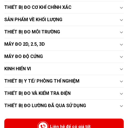
THIẾT BỊ ĐO CƠ KHÍ CHÍNH XÁC
SẢN PHẨM VỀ KHỐI LƯỢNG
THIẾT BỊ ĐO MÔI TRƯỜNG
MÁY ĐO 2D, 2.5, 3D
MÁY ĐO ĐỘ CỨNG
KINH HIỂN VI
THIẾT BỊ Y TẾ/ PHÒNG THÍ NGHIỆM
THIẾT BỊ ĐO VÀ KIỂM TRA ĐIỆN
THIẾT BỊ ĐO LƯỜNG ĐÃ QUA SỬ DỤNG
Liên hệ để có giá tốt