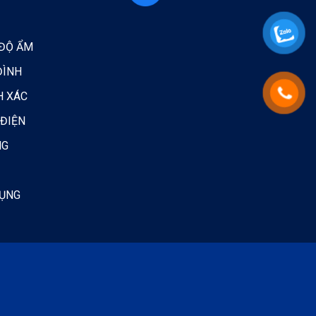
 ĐỘ ẨM
ĐÌNH
H XÁC
 ĐIỆN
NG
DỤNG