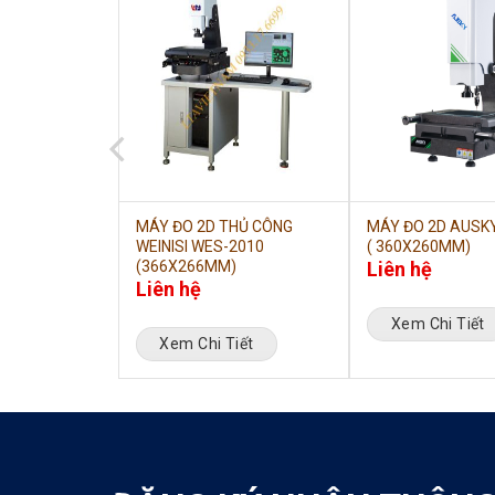
USKY PHẠM VI
MÁY ĐO 2D THỦ CÔNG
MÁY ĐO 2D AUSK
5
WEINISI WES-2010
( 360X260MM)
MM)
(366X266MM)
Liên hệ
Liên hệ
Xem Chi Tiết
iết
Xem Chi Tiết