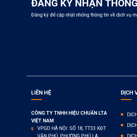
ĐĂNG KÝ NHẬN THÔNG
Đăng ký để cập nhật những thông tin về dịch vụ m
LIÊN HỆ
DỊCH 
CÔNG TY TNHH HIỆU CHUẨN LTA
DỊC
VIỆT NAM
DỊC
VPGD HÀ NỘI: SỐ 18, TT33 KĐT
VĂN PHÚ, PHƯỜNG PHÚ LA,
DỊC