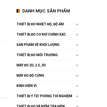
DANH MỤC SẢN PHẨM
THIẾT BỊ ĐO NHIỆT ĐỘ, ĐỘ ẨM
THIẾT BỊ ĐO CƠ KHÍ CHÍNH XÁC
SẢN PHẨM VỀ KHỐI LƯỢNG
THIẾT BỊ ĐO MÔI TRƯỜNG
MÁY ĐO 2D, 2.5, 3D
MÁY ĐO ĐỘ CỨNG
KINH HIỂN VI
THIẾT BỊ Y TẾ/ PHÒNG THÍ NGHIỆM
THIẾT BỊ ĐO VÀ KIỂM TRA ĐIỆN