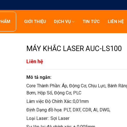
PHẨM
GIỚI THIỆU
DỊCH VỤ
TIN TỨC
LIÊN HỆ
MÁY KHẮC LASER AUC-LS100
Liên hệ
Mô tả ngắn:
Core Thành Phần: Áp, Động Cơ, Chịu Lực, Bánh Răn
Bơm, Hộp Số, Động Cơ, PLC
Làm việc Độ Chính Xác::0,01mm
Định Dạng đồ họa: PLT, DXF, CDR, AI, DWG,
Loại Laser:: Sợi Laser
Sự lặp lại độ chính xác: ± 0,005mm