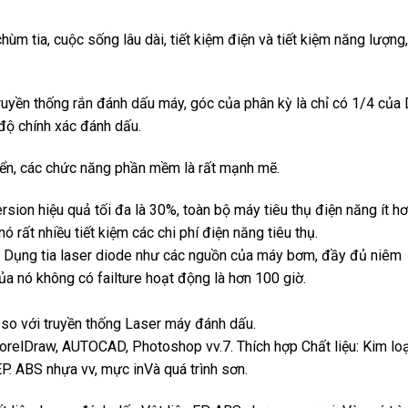
ùm tia, cuộc sống lâu dài, tiết kiệm điện và tiết kiệm năng lượng,
truyền thống rắn đánh dấu máy, góc của phân kỳ là chỉ có 1/4 của
 độ chính xác đánh dấu.
hiển, các chức năng phần mềm là rất mạnh mẽ.
rsion hiệu quả tối đa là 30%, toàn bộ máy tiêu thụ điện năng ít h
rất nhiều tiết kiệm các chi phí điện năng tiêu thụ.
Sử Dụng tia laser diode như các nguồn của máy bơm, đầy đủ niêm
ủa nó không có failture hoạt động là hơn 100 giờ.
 so với truyền thống Laser máy đánh dấu.
relDraw, AUTOCAD, Photoshop vv.7. Thích hợp Chất liệu: Kim loạ
 EP. ABS nhựa vv, mực inVà quá trình sơn.