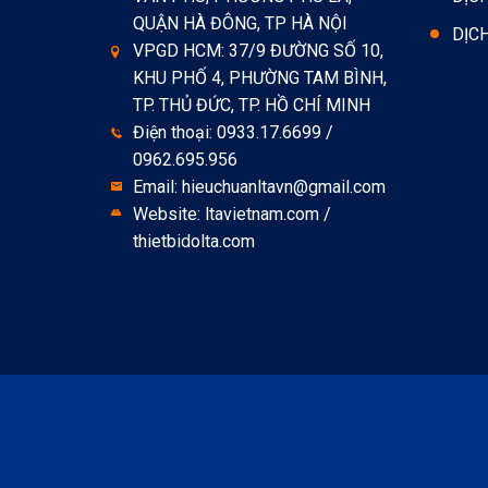
QUẬN HÀ ĐÔNG, TP HÀ NỘI
DỊC
VPGD HCM: 37/9 ĐƯỜNG SỐ 10,
KHU PHỐ 4, PHƯỜNG TAM BÌNH,
TP. THỦ ĐỨC, TP. HỒ CHÍ MINH
Điện thoại: 0933.17.6699 /
0962.695.956
Email: hieuchuanltavn@gmail.com
Website: ltavietnam.com /
thietbidolta.com