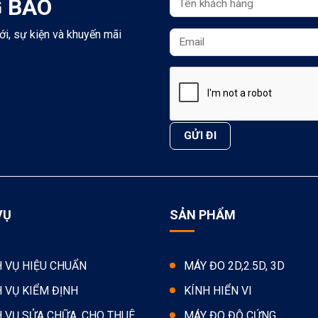
 BÁO
ới, sự kiện và khuyến mãi
VỤ
SẢN PHẨM
H VỤ HIỆU CHUẨN
MÁY ĐO 2D,2.5D, 3D
H VỤ KIỂM ĐỊNH
KÍNH HIỂN VI
H VỤ SỬA CHỮA, CHO THUÊ
MÁY ĐO ĐỘ CỨNG