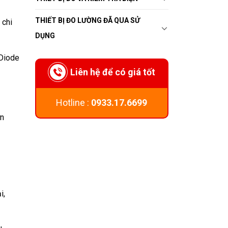
THIẾT BỊ ĐO LƯỜNG ĐÃ QUA SỬ
 chi
DỤNG
 Diode
Liên hệ để có giá tốt
Hotline :
0933.17.6699
ơn
i,