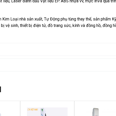
hất liệu, Laser đánh dấu Vật liệu EP. ABS nhựa vv, mực inVà quá trì
n Kim Loại nhà sản xuất, Tự Động phụ tùng thay thế, sản phẩm K
bị vệ sinh, thiết bị điện tử, đồ trang sức, kính và đồng hồ, đồng h
N