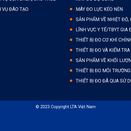
H VỤ ĐÀO TẠO
MÁY ĐO LỰC KÉO NÉN
SẢN PHẨM VỀ NHIỆT ĐỘ,
LĨNH VỰC Y TẾ/TBYT GIA 
THIẾT BỊ ĐO CƠ KHÍ CHÍN
THIẾT BỊ ĐO VÀ KIỂM TRA
SẢN PHẨM VỀ KHỐI LƯỢ
THIẾT BỊ ĐO MÔI TRƯỜNG
THIẾT BỊ ĐO ĐÃ QUA SỬ 
© 2023 Copyright LTA Việt Nam