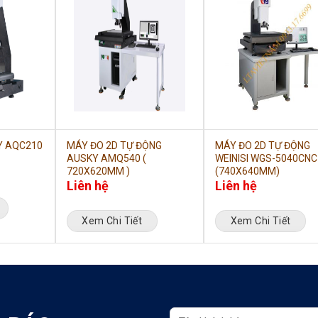
Y AQC210
MÁY ĐO 2D TỰ ĐỘNG
MÁY ĐO 2D TỰ ĐỘNG
AUSKY AMQ540 (
WEINISI WGS-5040CNC
720X620MM )
(740X640MM)
Liên hệ
Liên hệ
Xem Chi Tiết
Xem Chi Tiết