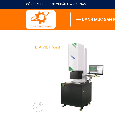
Skip
CÔNG TY TNHH HIỆU CHUẨN LTA VIỆT NAM
to
content
DANH MỤC SẢN 