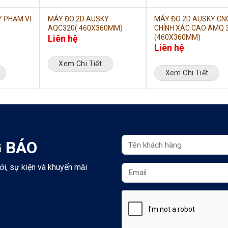
 PHẠM VI
MÁY ĐO 2D AUSKY
MÁY ĐO 2D AUSKY CN
AQC320( 460X360MM)
CHÍNH XÁC CAO AMQ 
Liên hệ
(460X360MM)
Liên hệ
Xem Chi Tiết
Xem Chi Tiết
 BÁO
ới, sự kiện và khuyến mãi