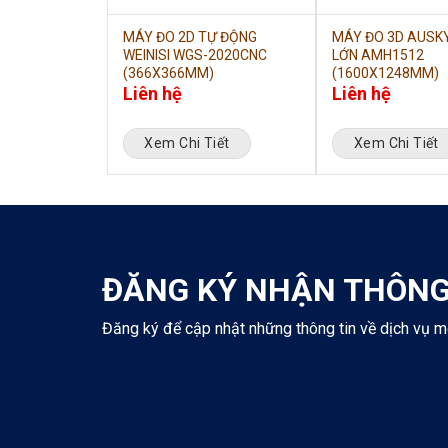
 BIẾN CHẠM
MÁY ĐO 2D TỰ ĐỘNG
MÁY ĐO 3D AUSKY
AW
WEINISI WGS-2020CNC
LỚN AMH1512
(366X366MM)
(1600X1248MM)
Liên hệ
Liên hệ
iết
Xem Chi Tiết
Xem Chi Tiết
ĐĂNG KÝ NHẬN THÔNG
Đăng ký để cập nhật những thông tin về dịch vụ m