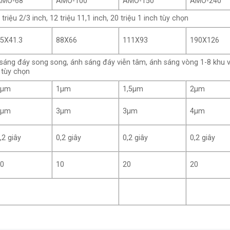
AMO-68
AMO-100
AMO-150
AMO-240
 triệu 2/3 inch, 12 triệu 11,1 inch, 20 triệu 1 inch tùy chọn
5X41.3
88X66
111X93
190X126
sáng đáy song song, ánh sáng đáy viễn tâm, ánh sáng vòng 1-8 khu 
 tùy chọn
1μm
1μm
1,5μm
2μm
2μm
3μm
3μm
4μm
,2 giây
0,2 giây
0,2 giây
0,2 giây
10
10
20
20