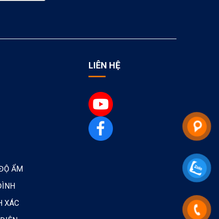
LIÊN HỆ
 ĐỘ ẨM
ĐÌNH
H XÁC