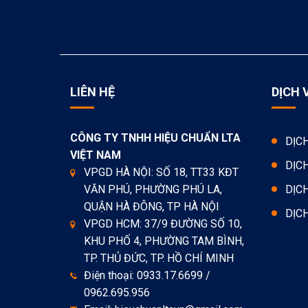
LIÊN HỆ
DỊCH 
CÔNG TY TNHH HIỆU CHUẨN LTA
DỊC
VIỆT NAM
DỊC
VPGD HÀ NỘI: SỐ 18, TT33 KĐT
VĂN PHÚ, PHƯỜNG PHÚ LA,
DỊC
QUẬN HÀ ĐÔNG, TP HÀ NỘI
DỊC
VPGD HCM: 37/9 ĐƯỜNG SỐ 10,
KHU PHỐ 4, PHƯỜNG TAM BÌNH,
TP. THỦ ĐỨC, TP. HỒ CHÍ MINH
Điện thoại: 0933.17.6699 /
0962.695.956