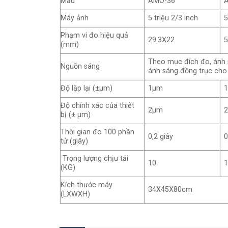
Mẫu
AMO-36
Máy ảnh
5 triệu 2/3 inch
5
Phạm vi đo hiệu quả
29.3X22
5
(mm)
Theo mục đích đo, ánh 
Nguồn sáng
ánh sáng đồng trục cho
Độ lặp lại (±μm)
1μm
Độ chính xác của thiết
2μm
bị (± μm)
Thời gian đo 100 phần
0,2 giây
0
tử (giây)
Trọng lượng chịu tải
10
(KG)
Kích thước máy
34X45X80cm
(LXWXH)