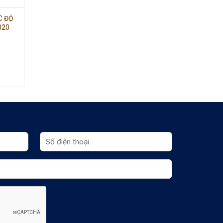
C ĐỘ
320