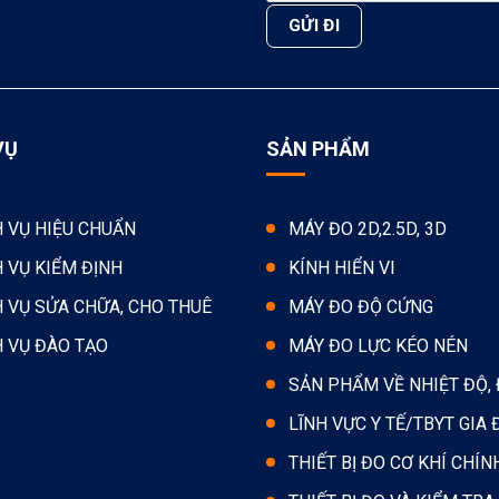
VỤ
SẢN PHẨM
H VỤ HIỆU CHUẨN
MÁY ĐO 2D,2.5D, 3D
H VỤ KIỂM ĐỊNH
KÍNH HIỂN VI
H VỤ SỬA CHỮA, CHO THUÊ
MÁY ĐO ĐỘ CỨNG
H VỤ ĐÀO TẠO
MÁY ĐO LỰC KÉO NÉN
SẢN PHẨM VỀ NHIỆT ĐỘ,
LĨNH VỰC Y TẾ/TBYT GIA 
THIẾT BỊ ĐO CƠ KHÍ CHÍN