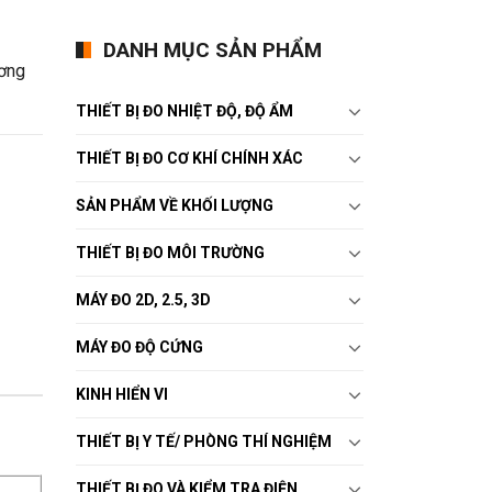
DANH MỤC SẢN PHẨM
ương
THIẾT BỊ ĐO NHIỆT ĐỘ, ĐỘ ẨM
THIẾT BỊ ĐO CƠ KHÍ CHÍNH XÁC
SẢN PHẨM VỀ KHỐI LƯỢNG
THIẾT BỊ ĐO MÔI TRƯỜNG
MÁY ĐO 2D, 2.5, 3D
MÁY ĐO ĐỘ CỨNG
KINH HIỂN VI
THIẾT BỊ Y TẾ/ PHÒNG THÍ NGHIỆM
THIẾT BỊ ĐO VÀ KIỂM TRA ĐIỆN