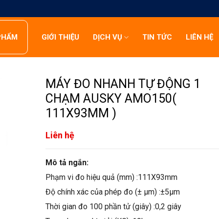
PHẨM
GIỚI THIỆU
DỊCH VỤ
TIN TỨC
LIÊN HỆ
MÁY ĐO NHANH TỰ ĐỘNG 1
CHẠM AUSKY AMO150(
111X93MM )
Liên hệ
Mô tả ngắn:
Phạm vi đo hiệu quả (mm) :111X93mm
Độ chính xác của phép đo (± μm) :±5μm
Thời gian đo 100 phần tử (giây) :0,2 giây