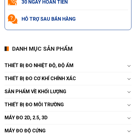
30 NGÀY HOÀN TIỀN
HỖ TRỢ SAU BÁN HÀNG
DANH MỤC SẢN PHẨM
THIẾT BỊ ĐO NHIỆT ĐỘ, ĐỘ ẨM
THIẾT BỊ ĐO CƠ KHÍ CHÍNH XÁC
SẢN PHẨM VỀ KHỐI LƯỢNG
THIẾT BỊ ĐO MÔI TRƯỜNG
MÁY ĐO 2D, 2.5, 3D
MÁY ĐO ĐỘ CỨNG