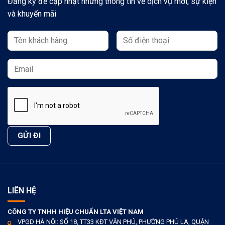
Đăng ký để cập nhật những thông tin về dịch vụ mới, sự kiện
và khuyến mãi
LIÊN HỆ
CÔNG TY TNHH HIỆU CHUẨN LTA VIỆT NAM
VPGD HÀ NỘI: SỐ 18, TT33 KĐT VĂN PHÚ, PHƯỜNG PHÚ LA, QUẬN