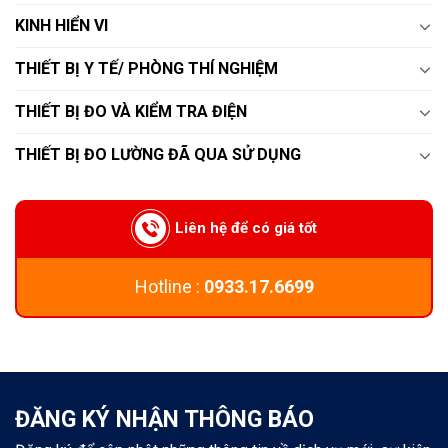
KINH HIỂN VI
THIẾT BỊ Y TẾ/ PHÒNG THÍ NGHIỆM
THIẾT BỊ ĐO VÀ KIỂM TRA ĐIỆN
THIẾT BỊ ĐO LƯỜNG ĐÃ QUA SỬ DỤNG
Liên hệ để có giá tốt
Hotline :
0933.17.6699
ĐĂNG KÝ NHẬN THÔNG BÁO