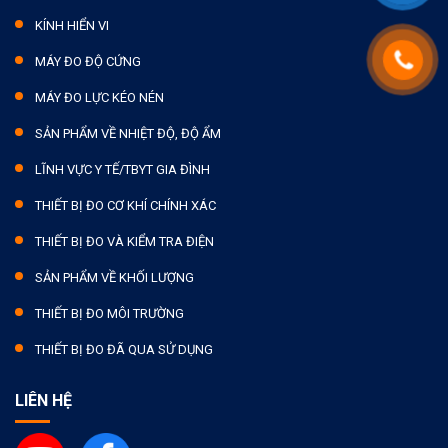
KÍNH HIỂN VI
MÁY ĐO ĐỘ CỨNG
MÁY ĐO LỰC KÉO NÉN
SẢN PHẨM VỀ NHIỆT ĐỘ, ĐỘ ẨM
LĨNH VỰC Y TẾ/TBYT GIA ĐÌNH
THIẾT BỊ ĐO CƠ KHÍ CHÍNH XÁC
THIẾT BỊ ĐO VÀ KIỂM TRA ĐIỆN
SẢN PHẨM VỀ KHỐI LƯỢNG
THIẾT BỊ ĐO MÔI TRƯỜNG
THIẾT BỊ ĐO ĐÃ QUA SỬ DỤNG
LIÊN HỆ