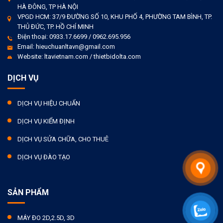
HÀ ĐÔNG, TP HÀ NỘI
VPGD HCM: 37/9 ĐƯỜNG SỐ 10, KHU PHỐ 4, PHƯỜNG TAM BÌNH, TP.
THỦ ĐỨC, TP. HỒ CHÍ MINH
Điện thoại: 0933.17.6699 / 0962.695.956
Email: hieuchuanltavn@gmail.com
Website: ltavietnam.com / thietbidolta.com
DỊCH VỤ
DỊCH VỤ HIỆU CHUẨN
DỊCH VỤ KIỂM ĐỊNH
DỊCH VỤ SỬA CHỮA, CHO THUÊ
DỊCH VỤ ĐÀO TẠO
SẢN PHẨM
MÁY ĐO 2D,2.5D, 3D