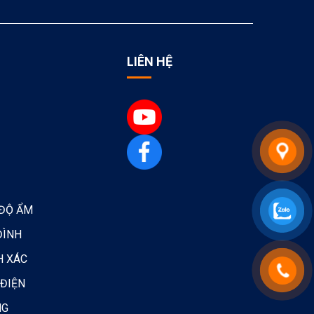
LIÊN HỆ
 ĐỘ ẨM
ĐÌNH
H XÁC
 ĐIỆN
NG