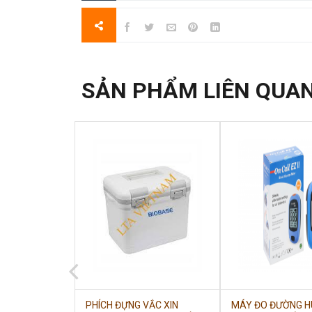
SẢN PHẨM LIÊN QUA
VẮC XIN
PHÍCH ĐỰNG VẮC XIN
MÁY ĐO ĐƯỜNG H