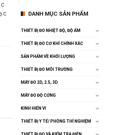
 C
DANH MỤC SẢN PHẨM
ộ C
THIẾT BỊ ĐO NHIỆT ĐỘ, ĐỘ ẨM
THIẾT BỊ ĐO CƠ KHÍ CHÍNH XÁC
SẢN PHẨM VỀ KHỐI LƯỢNG
THIẾT BỊ ĐO MÔI TRƯỜNG
MÁY ĐO 2D, 2.5, 3D
MÁY ĐO ĐỘ CỨNG
KINH HIỂN VI
THIẾT BỊ Y TẾ/ PHÒNG THÍ NGHIỆM
THIẾT BỊ ĐO VÀ KIỂM TRA ĐIỆN