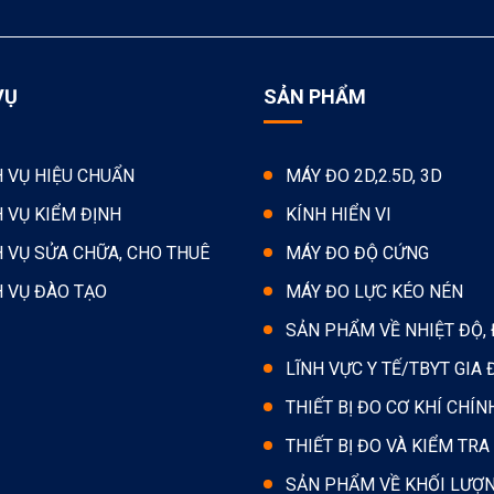
VỤ
SẢN PHẨM
H VỤ HIỆU CHUẨN
MÁY ĐO 2D,2.5D, 3D
H VỤ KIỂM ĐỊNH
KÍNH HIỂN VI
H VỤ SỬA CHỮA, CHO THUÊ
MÁY ĐO ĐỘ CỨNG
H VỤ ĐÀO TẠO
MÁY ĐO LỰC KÉO NÉN
SẢN PHẨM VỀ NHIỆT ĐỘ,
LĨNH VỰC Y TẾ/TBYT GIA 
THIẾT BỊ ĐO CƠ KHÍ CHÍN
THIẾT BỊ ĐO VÀ KIỂM TRA
SẢN PHẨM VỀ KHỐI LƯỢ