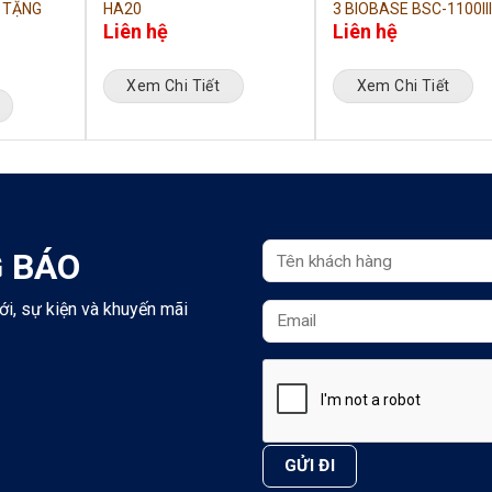
G TẶNG
HA20
3 BIOBASE BSC-1100II
Liên hệ
Liên hệ
Xem Chi Tiết
Xem Chi Tiết
 BÁO
ới, sự kiện và khuyến mãi