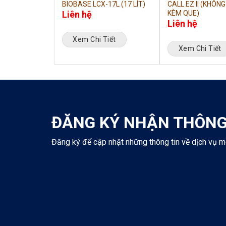
20L (20 LÍT)
BIOBASE LCX-17L (17 LÍT)
CALL EZ II (KHÔN
Liên hệ
KÈM QUE)
Liên hệ
iết
Xem Chi Tiết
Xem Chi Tiết
ĐĂNG KÝ NHẬN THÔNG
Đăng ký để cập nhật những thông tin về dịch vụ m