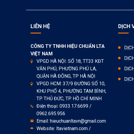
LIÊN HỆ
DỊCH 
CÔNG TY TNHH HIỆU CHUẨN LTA
DỊC
VIỆT NAM
DỊC
VPGD HÀ NỘI: SỐ 18, TT33 KĐT
VĂN PHÚ, PHƯỜNG PHÚ LA,
DỊC
QUẬN HÀ ĐÔNG, TP HÀ NỘI
DỊC
VPGD HCM: 37/9 ĐƯỜNG SỐ 10,
KHU PHỐ 4, PHƯỜNG TAM BÌNH,
TP. THỦ ĐỨC, TP. HỒ CHÍ MINH
Điện thoại: 0933.17.6699 /
0962.695.956
Email: hieuchuanltavn@gmail.com
Website: ltavietnam.com /