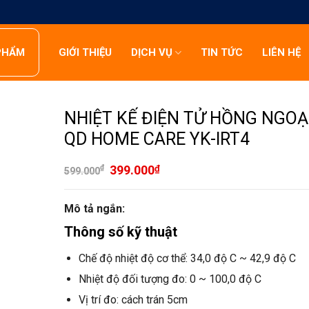
PHẨM
GIỚI THIỆU
DỊCH VỤ
TIN TỨC
LIÊN HỆ
NHIỆT KẾ ĐIỆN TỬ HỒNG NGOẠ
QD HOME CARE YK-IRT4
₫
399.000
₫
599.000
Mô tả ngắn:
Thông số kỹ thuật
Chế độ nhiệt độ cơ thể: 34,0 độ C ~ 42,9 độ C
Nhiệt độ đối tượng đo: 0 ~ 100,0 độ C
Vị trí đo: cách trán 5cm