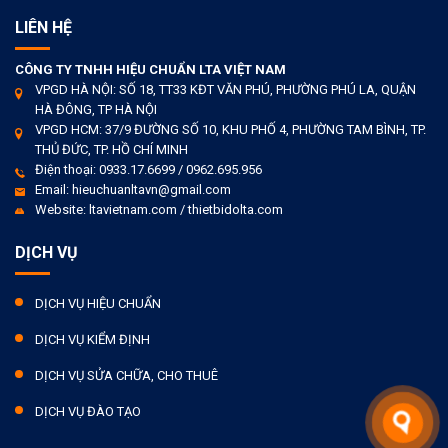
LIÊN HỆ
CÔNG TY TNHH HIỆU CHUẨN LTA VIỆT NAM
VPGD HÀ NỘI: SỐ 18, TT33 KĐT VĂN PHÚ, PHƯỜNG PHÚ LA, QUẬN
HÀ ĐÔNG, TP HÀ NỘI
VPGD HCM: 37/9 ĐƯỜNG SỐ 10, KHU PHỐ 4, PHƯỜNG TAM BÌNH, TP.
THỦ ĐỨC, TP. HỒ CHÍ MINH
Điện thoại: 0933.17.6699 / 0962.695.956
Email: hieuchuanltavn@gmail.com
Website: ltavietnam.com / thietbidolta.com
DỊCH VỤ
DỊCH VỤ HIỆU CHUẨN
DỊCH VỤ KIỂM ĐỊNH
DỊCH VỤ SỬA CHỮA, CHO THUÊ
DỊCH VỤ ĐÀO TẠO