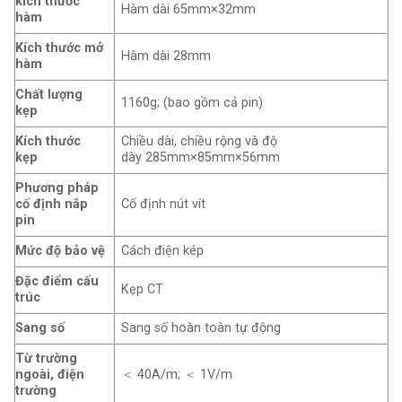
kích thước
Hàm dài 65mm×32mm
hàm
Kích thước mở
Hàm dài 28mm
hàm
Chất lượng
1160g; (bao gồm cả pin)
kẹp
Kích thước
Chiều dài, chiều rộng và độ
kẹp
dày 285mm×85mm×56mm
Phương pháp
cố định nắp
Cố định nút vít
pin
Mức độ bảo vệ
Cách điện kép
Đặc điểm cấu
Kẹp CT
trúc
Sang số
Sang số hoàn toàn tự động
Từ trường
ngoài, điện
＜ 40A/m; ＜ 1V/m
trường