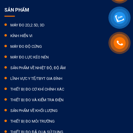
SẢN PHẨM
MÁY ĐO 2D,2.5D, 3D
KÍNH HIỂN VI
MÁY ĐO ĐỘ CỨNG
MÁY ĐO LỰC KÉO NÉN
SẢN PHẨM VỀ NHIỆT ĐỘ, ĐỘ ẨM
LĨNH VỰC Y TẾ/TBYT GIA ĐÌNH
THIẾT BỊ ĐO CƠ KHÍ CHÍNH XÁC
THIẾT BỊ ĐO VÀ KIỂM TRA ĐIỆN
SẢN PHẨM VỀ KHỐI LƯỢNG
THIẾT BỊ ĐO MÔI TRƯỜNG
THIẾT BỊ ĐO ĐÃ QUA SỬ DỤNG