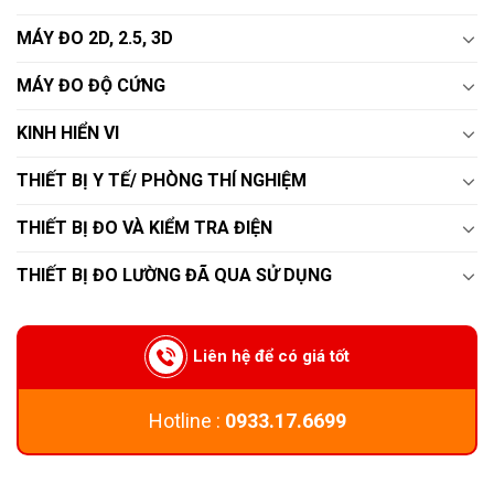
MÁY ĐO 2D, 2.5, 3D
MÁY ĐO ĐỘ CỨNG
KINH HIỂN VI
THIẾT BỊ Y TẾ/ PHÒNG THÍ NGHIỆM
THIẾT BỊ ĐO VÀ KIỂM TRA ĐIỆN
THIẾT BỊ ĐO LƯỜNG ĐÃ QUA SỬ DỤNG
Liên hệ để có giá tốt
Hotline :
0933.17.6699