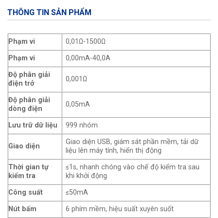
THÔNG TIN SẢN PHẨM
Phạm vi
0,01Ω-1500Ω
Phạm vi
0,00mA-40,0A
Độ phân giải
0,001Ω
điện trở
Độ phân giải
0,05mA
dòng điện
Lưu trữ dữ liệu
999 nhóm
Giao diện USB, giám sát phần mềm, tải dữ
Giao diện
liệu lên máy tính, hiển thị động
Thời gian tự
≤1s, nhanh chóng vào chế độ kiểm tra sau
kiểm tra
khi khởi động
Công suất
≤50mA
Nút bấm
6 phím mềm, hiệu suất xuyên suốt