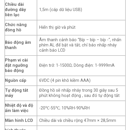
Chiều dài
đường dây
1,5m (cáp dữ liệu USB)
liên lạc
Chức năng
Hiển thị giờ và phút
đồng hồ
Âm thanh cảnh báo “Bíp – bíp – bíp -“, nhấn
Báo động âm
phím AL để bật và tắt; chỉ báo nhấp nháy
thanh
cảnh báo LCD
Phạm vi cài
đặt ngưỡng
Điện trở: 1-1500Ω; Dòng điện: 1-9999mA
báo động
Nguồn cấp
6VDC (4 pin khô kiềm AAA)
Tự động tắt
Đồng hồ sẽ nhấp nháy trong 30 giây sau 5
máy
phút không hoạt động , sau đó tự động tắt
Nhiệt độ và độ
-20℃-55℃; 10%RH-90%RH
ẩm làm việc
Màn hình LCD
Chiều dài và chiều rộng 47mm × 28,5mm