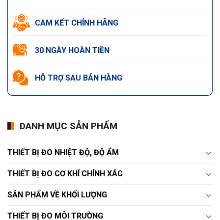
CAM KẾT CHÍNH HÃNG
30 NGÀY HOÀN TIỀN
HỖ TRỢ SAU BÁN HÀNG
DANH MỤC SẢN PHẨM
THIẾT BỊ ĐO NHIỆT ĐỘ, ĐỘ ẨM
THIẾT BỊ ĐO CƠ KHÍ CHÍNH XÁC
SẢN PHẨM VỀ KHỐI LƯỢNG
THIẾT BỊ ĐO MÔI TRƯỜNG