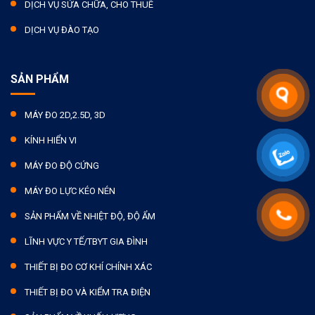
DỊCH VỤ SỬA CHỮA, CHO THUÊ
DỊCH VỤ ĐÀO TẠO
SẢN PHẨM
MÁY ĐO 2D,2.5D, 3D
KÍNH HIỂN VI
MÁY ĐO ĐỘ CỨNG
MÁY ĐO LỰC KÉO NÉN
SẢN PHẨM VỀ NHIỆT ĐỘ, ĐỘ ẨM
LĨNH VỰC Y TẾ/TBYT GIA ĐÌNH
THIẾT BỊ ĐO CƠ KHÍ CHÍNH XÁC
THIẾT BỊ ĐO VÀ KIỂM TRA ĐIỆN