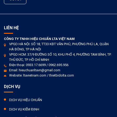
LIÊN HỆ
CÔNG TY TNHH HIỆU CHUẨN LTA VIỆT NAM
VPGD HÀ NỘI: SỐ 18, TT33 KĐT VĂN PHÚ, PHƯỜNG PHÚ LA, QUẬN
HÀ ĐÔNG, TP HÀ NỘI
VPGD HCM: 37/9 ĐƯỜNG SỐ 10, KHU PHỐ 4, PHƯỜNG TAM BÌNH, TP.
THỦ ĐỨC, TP. HỒ CHÍ MINH
Điện thoại: 0933.17.6699 / 0962.695.956
Email: hieuchuanltavn@gmail.com
Website: ltavietnam.com / thietbidolta.com
DỊCH VỤ
DỊCH VỤ HIỆU CHUẨN
DỊCH VỤ KIỂM ĐỊNH