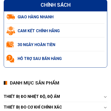
CHÍNH SÁCH
GIAO HÀNG NHANH
CAM KẾT CHÍNH HÃNG
30 NGÀY HOÀN TIỀN
HỖ TRỢ SAU BÁN HÀNG
DANH MỤC SẢN PHẨM
THIẾT BỊ ĐO NHIỆT ĐỘ, ĐỘ ẨM
THIẾT BỊ ĐO CƠ KHÍ CHÍNH XÁC