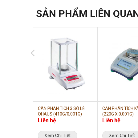
SẢN PHẨM LIÊN QUA
ÍCH OHAUS
CÂN PHÂN TÍCH 3 SỐ LẺ
CÂN PHÂN TÍCH K
G)
OHAUS (410G/0,001G)
(220G X 0.001G)
Liên hệ
Liên hệ
iết
Xem Chi Tiết
Xem Chi Tiết