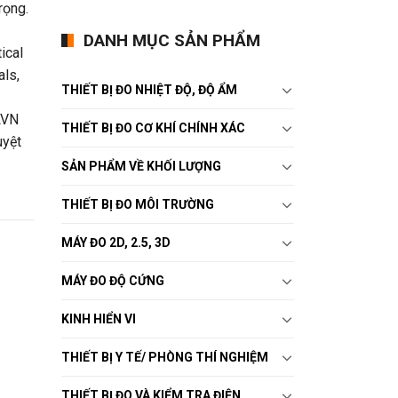
rọng.
DANH MỤC SẢN PHẨM
ical
als,
THIẾT BỊ ĐO NHIỆT ĐỘ, ĐỘ ẨM
LVN
THIẾT BỊ ĐO CƠ KHÍ CHÍNH XÁC
uyệt
SẢN PHẨM VỀ KHỐI LƯỢNG
THIẾT BỊ ĐO MÔI TRƯỜNG
MÁY ĐO 2D, 2.5, 3D
MÁY ĐO ĐỘ CỨNG
KINH HIỂN VI
THIẾT BỊ Y TẾ/ PHÒNG THÍ NGHIỆM
THIẾT BỊ ĐO VÀ KIỂM TRA ĐIỆN