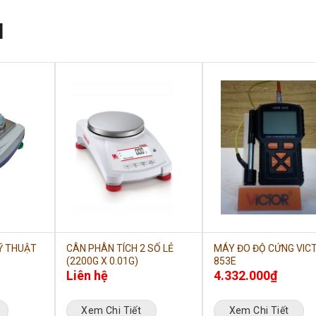
N
Ỹ THUẬT
CÂN PHÂN TÍCH 2 SỐ LẺ
MÁY ĐO ĐỘ CỨNG VIC
(2200G X 0.01G)
853E
Liên hệ
4.332.000
₫
Xem Chi Tiết
Xem Chi Tiết