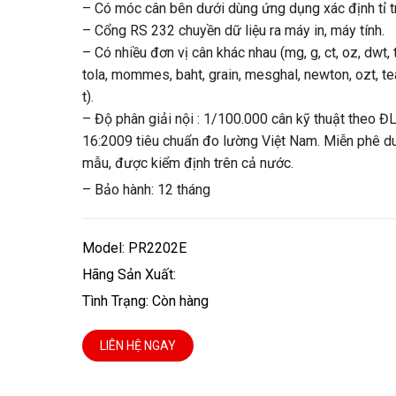
– Có móc cân bên dưới dùng ứng dụng xác định tỉ t
– Cổng RS 232 chuyền dữ liệu ra máy in, máy tính.
– Có nhiều đơn vị cân khác nhau (mg, g, ct, oz, dwt, t
tola, mommes, baht, grain, mesghal, newton, ozt, te
t).
– Độ phân giải nội : 1/100.000 cân kỹ thuật theo Đ
16:2009 tiêu chuẩn đo lường Việt Nam. Miễn phê d
mẫu, được kiểm định trên cả nước.
– Bảo hành: 12 tháng
Model: PR2202E
Hãng Sản Xuất:
Tình Trạng: Còn hàng
LIÊN HỆ NGAY