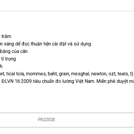
 trăm.
ền sáng dể đọc thuận tiện cài đặt và sử dụng.
 bằng của cân.
ỉ trọng.
h.
t, tical tola, mommes, baht, grain, mesghal, newton, ozt, teals, t).
eo ĐLVN 16:2009 tiêu chuẩn đo lường Việt Nam. Miễn phê duyệt m
PR2202E