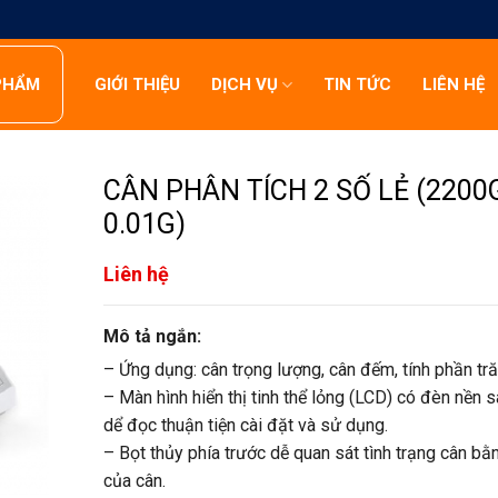
PHẨM
GIỚI THIỆU
DỊCH VỤ
TIN TỨC
LIÊN HỆ
CÂN PHÂN TÍCH 2 SỐ LẺ (2200
0.01G)
Liên hệ
Mô tả ngắn:
– Ứng dụng: cân trọng lượng, cân đếm, tính phần tr
– Màn hình hiển thị tinh thể lỏng (LCD) có đèn nền 
dể đọc thuận tiện cài đặt và sử dụng.
– Bọt thủy phía trước dễ quan sát tình trạng cân bằ
của cân.