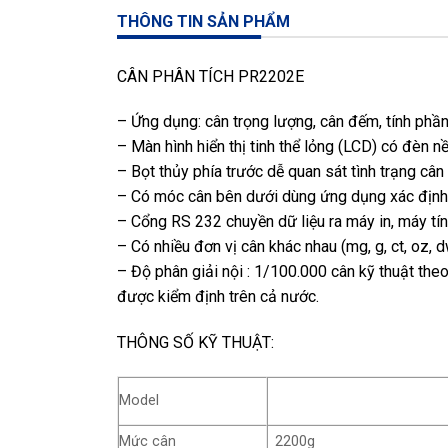
THÔNG TIN SẢN PHẨM
CÂN PHÂN TÍCH PR2202E
– Ứng dụng: cân trọng lượng, cân đếm, tính phần
– Màn hình hiển thị tinh thể lỏng (LCD) có đèn n
– Bọt thủy phía trước dễ quan sát tình trạng cân
– Có móc cân bên dưới dùng ứng dụng xác định t
– Cổng RS 232 chuyền dữ liệu ra máy in, máy tín
– Có nhiều đơn vị cân khác nhau (mg, g, ct, oz, dw
– Độ phân giải nội : 1/100.000 cân kỹ thuật th
được kiểm định trên cả nước.
THÔNG SỐ KỸ THUẬT:
Model
Mức cân
2200g