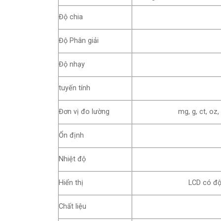
Độ chia
Độ Phân giải
Độ nhạy
tuyến tính
Đơn vị đo lường
mg, g, ct, oz
Ổn định
Nhiệt độ
Hiển thị
LCD có độ
Chất liệu