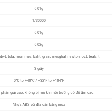
0.01g
1/30000
0.01g
0.02g
, dwt, tola, mommes, baht, grain, mesghal, newton, ozt, teals, t
3 giây
0°C to +40°C / +32°F to +104°F
 phân giải cao, không bị mờ khi môi trường có độ ẩm cao.
Nhựa ABS với đĩa cân bằng inox