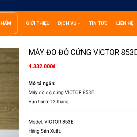
PHẨM
GIỚI THIỆU
DỊCH VỤ
TIN TỨC
LIÊN HỆ
MÁY ĐO ĐỘ CỨNG VICTOR 853
4.332.000
₫
Mô tả ngắn:
Máy đo độ cứng VICTOR 853E
Bảo hành: 12 tháng
Model: VICTOR 853E
Hãng Sản Xuất: