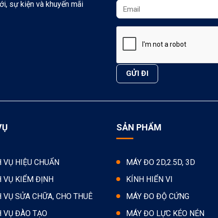
ới, sự kiện và khuyến mãi
VỤ
SẢN PHẨM
H VỤ HIỆU CHUẨN
MÁY ĐO 2D,2.5D, 3D
H VỤ KIỂM ĐỊNH
KÍNH HIỂN VI
H VỤ SỬA CHỮA, CHO THUÊ
MÁY ĐO ĐỘ CỨNG
H VỤ ĐÀO TẠO
MÁY ĐO LỰC KÉO NÉN