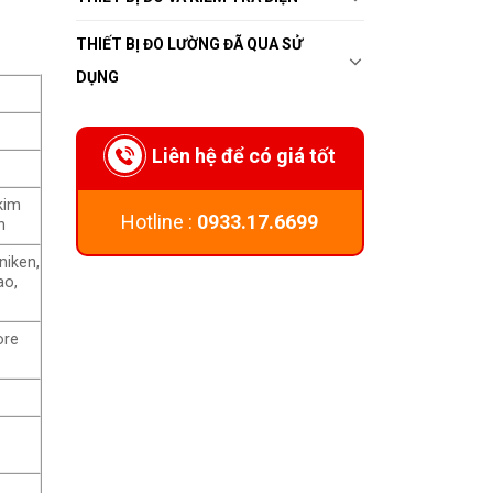
THIẾT BỊ ĐO LƯỜNG ĐÃ QUA SỬ
DỤNG
Liên hệ để có giá tốt
kim
Hotline :
0933.17.6699
n
niken,
ao,
ore