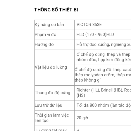
THÔNG SỐ THIẾT BỊ
Kỹ năng cơ bản
VICTOR 853E
Phạm vi đo
HLD (170～960)HLD
Hướng đo
Hỗ trợ dọc xuống, nghiêng xu
Ở chế độ cứng: thép và thép
nhôm đúc, hợp kim đồng-kẽm 
Vật liệu đo lường
Ở chế độ cường độ: thép cacb
thép molypden crôm, thép mo
thép không gỉ
Richter (HL), Brinell (HB), 
Thang đo độ cứng
(HS)
Lưu trữ dữ liệu
Tối đa 800 nhóm (lần tác đ
Thời gian làm việc
20 giờ
liên tục
Tự động tắt máy
√