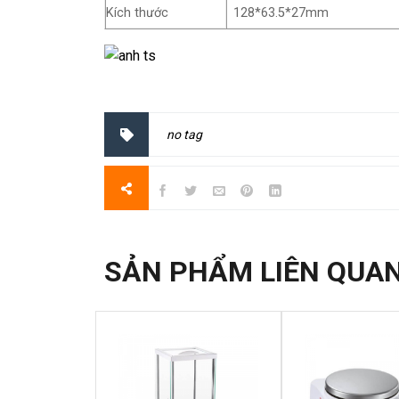
Kích thước
128*63.5*27mm
no tag
SẢN PHẨM LIÊN QUA