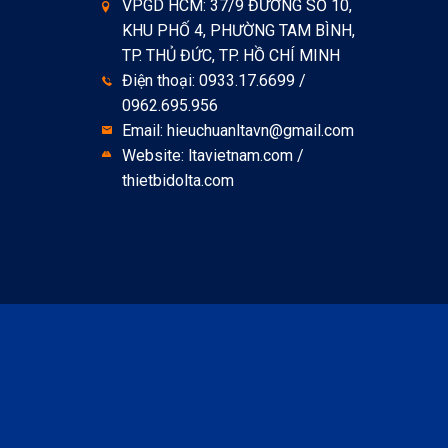
VPGD HCM: 37/9 ĐƯỜNG SỐ 10,
KHU PHỐ 4, PHƯỜNG TAM BÌNH,
TP. THỦ ĐỨC, TP. HỒ CHÍ MINH
Điện thoại: 0933.17.6699 /
0962.695.956
Email: hieuchuanltavn@gmail.com
Website: ltavietnam.com /
thietbidolta.com