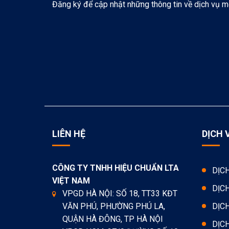
Đăng ký để cập nhật những thông tin về dịch vụ m
LIÊN HỆ
DỊCH 
CÔNG TY TNHH HIỆU CHUẨN LTA
DỊC
VIỆT NAM
DỊC
VPGD HÀ NỘI: SỐ 18, TT33 KĐT
VĂN PHÚ, PHƯỜNG PHÚ LA,
DỊC
QUẬN HÀ ĐÔNG, TP HÀ NỘI
DỊC