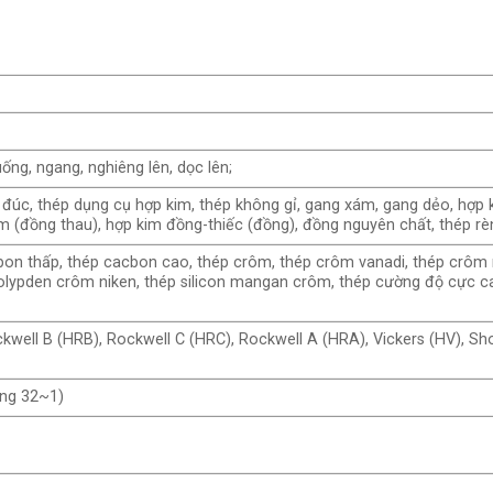
ống, ngang, nghiêng lên, dọc lên;
 đúc, thép dụng cụ hợp kim, thép không gỉ, gang xám, gang dẻo, hợp 
(đồng thau), hợp kim đồng-thiếc (đồng), đồng nguyên chất, thép rè
on thấp, thép cacbon cao, thép crôm, thép crôm vanadi, thép crôm 
lypden crôm niken, thép silicon mangan crôm, thép cường độ cực c
Rockwell B (HRB), Rockwell C (HRC), Rockwell A (HRA), Vickers (HV), Sh
ộng 32~1)