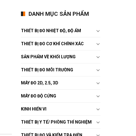
DANH MỤC SẢN PHẨM
THIẾT BỊ ĐO NHIỆT ĐỘ, ĐỘ ẨM
THIẾT BỊ ĐO CƠ KHÍ CHÍNH XÁC
SẢN PHẨM VỀ KHỐI LƯỢNG
THIẾT BỊ ĐO MÔI TRƯỜNG
MÁY ĐO 2D, 2.5, 3D
MÁY ĐO ĐỘ CỨNG
KINH HIỂN VI
THIẾT BỊ Y TẾ/ PHÒNG THÍ NGHIỆM
THIẾT BỊ ĐO VÀ KIỂM TRA ĐIỆN