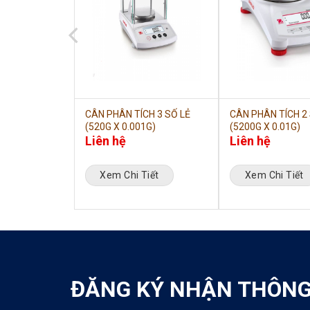
CH 3 SỐ LẺ
CÂN PHÂN TÍCH 3 SỐ LẺ
CÂN PHÂN TÍCH 2
1G)
(520G X 0.001G)
(5200G X 0.01G)
Liên hệ
Liên hệ
iết
Xem Chi Tiết
Xem Chi Tiết
ĐĂNG KÝ NHẬN THÔNG