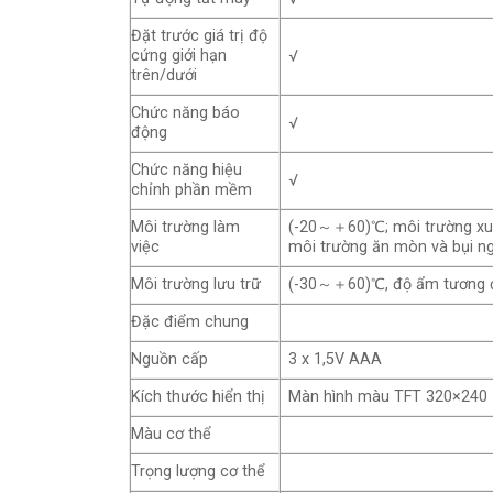
Đặt trước giá trị độ
cứng giới hạn
√
trên/dưới
Chức năng báo
√
động
Chức năng hiệu
√
chỉnh phần mềm
Môi trường làm
(-20～＋60)℃; môi trường xu
việc
môi trường ăn mòn và bụi n
Môi trường lưu trữ
(-30～＋60)℃, độ ẩm tương 
Đặc điểm chung
Nguồn cấp
3 x 1,5V AAA
Kích thước hiển thị
Màn hình màu TFT 320×240
Màu cơ thể
Trọng lượng cơ thể