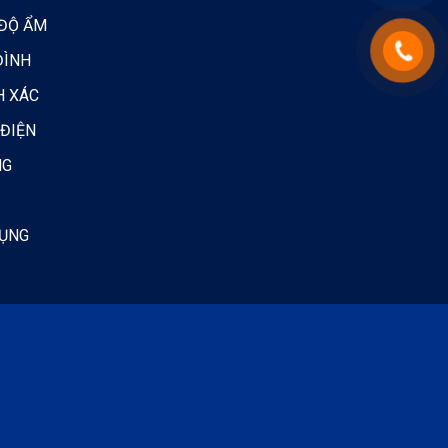
 ĐỘ ẨM
ĐÌNH
H XÁC
 ĐIỆN
NG
DỤNG