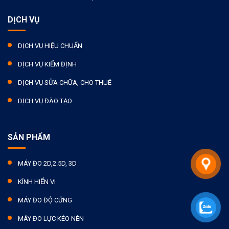
DỊCH VỤ
DỊCH VỤ HIỆU CHUẨN
DỊCH VỤ KIỂM ĐỊNH
DỊCH VỤ SỬA CHỮA, CHO THUÊ
DỊCH VỤ ĐÀO TẠO
SẢN PHẨM
MÁY ĐO 2D,2.5D, 3D
KÍNH HIỂN VI
MÁY ĐO ĐỘ CỨNG
MÁY ĐO LỰC KÉO NÉN