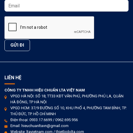
LIÊN HỆ
CÔNG TY TNHH HIỆU CHUẨN LTA VIỆT NAM
VPGD HÀ NỘI: SỐ 18, TT33 KĐT VĂN PHÚ, PHƯỜNG PHÚ LA, QUẬN
HÀ ĐÔNG, TP HÀ NỘI
VPGD HCM: 37/9 ĐƯỜNG SỐ 10, KHU PHỐ 4, PHƯỜNG TAM BÌNH, TP.
THỦ ĐỨC, TP. HỒ CHÍ MINH
Điện thoại: 0933.17.6699 / 0962.695.956
Email: hieuchuanltavn@gmail.com
Website: ltavietnam.com / thietbidolta.com