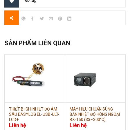
no tag
SẢN PHẨM LIÊN QUAN
THIẾT BỊ GHI NHIỆT ĐỘ ÂM
MÁY HIỆU CHUẨN SÚNG
SÂU EASYLOG EL-USB-ULT-
BẮN NHIỆT ĐỘ HỒNG NGOẠI
LCD+
BX-150 (33~300°C)
Liên hệ
Liên hệ