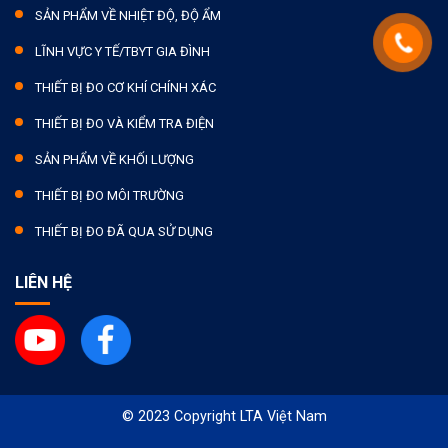
SẢN PHẨM VỀ NHIỆT ĐỘ, ĐỘ ẨM
LĨNH VỰC Y TẾ/TBYT GIA ĐÌNH
THIẾT BỊ ĐO CƠ KHÍ CHÍNH XÁC
THIẾT BỊ ĐO VÀ KIỂM TRA ĐIỆN
SẢN PHẨM VỀ KHỐI LƯỢNG
THIẾT BỊ ĐO MÔI TRƯỜNG
THIẾT BỊ ĐO ĐÃ QUA SỬ DỤNG
LIÊN HỆ
© 2023 Copyright LTA Việt Nam