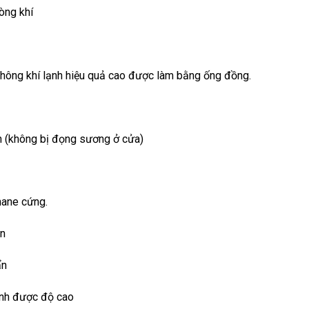
òng khí
không khí lạnh hiệu quả cao được làm bằng ống đồng.
ện (không bị đọng sương ở cửa)
thane cứng.
ẩn
ẩn
hỉnh được độ cao