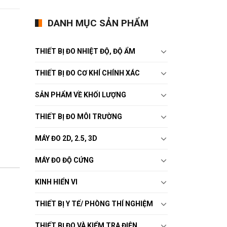
DANH MỤC SẢN PHẨM
THIẾT BỊ ĐO NHIỆT ĐỘ, ĐỘ ẨM
THIẾT BỊ ĐO CƠ KHÍ CHÍNH XÁC
SẢN PHẨM VỀ KHỐI LƯỢNG
THIẾT BỊ ĐO MÔI TRƯỜNG
MÁY ĐO 2D, 2.5, 3D
MÁY ĐO ĐỘ CỨNG
KINH HIỂN VI
THIẾT BỊ Y TẾ/ PHÒNG THÍ NGHIỆM
THIẾT BỊ ĐO VÀ KIỂM TRA ĐIỆN