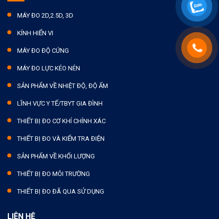
MÁY ĐO 2D,2.5D, 3D
KÍNH HIỂN VI
MÁY ĐO ĐỘ CỨNG
MÁY ĐO LỰC KÉO NÉN
SẢN PHẨM VỀ NHIỆT ĐỘ, ĐỘ ẨM
LĨNH VỰC Y TẾ/TBYT GIA ĐÌNH
THIẾT BỊ ĐO CƠ KHÍ CHÍNH XÁC
THIẾT BỊ ĐO VÀ KIỂM TRA ĐIỆN
SẢN PHẨM VỀ KHỐI LƯỢNG
THIẾT BỊ ĐO MÔI TRƯỜNG
THIẾT BỊ ĐO ĐÃ QUA SỬ DỤNG
LIÊN HỆ