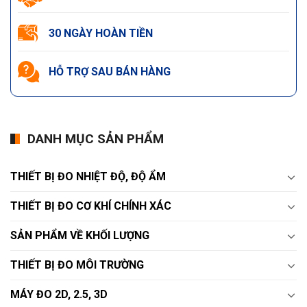
30 NGÀY HOÀN TIỀN
HỖ TRỢ SAU BÁN HÀNG
DANH MỤC SẢN PHẨM
THIẾT BỊ ĐO NHIỆT ĐỘ, ĐỘ ẨM
THIẾT BỊ ĐO CƠ KHÍ CHÍNH XÁC
SẢN PHẨM VỀ KHỐI LƯỢNG
THIẾT BỊ ĐO MÔI TRƯỜNG
MÁY ĐO 2D, 2.5, 3D