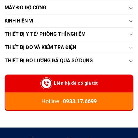
MÁY ĐO ĐỘ CỨNG
KINH HIỂN VI
THIẾT BỊ Y TẾ/ PHÒNG THÍ NGHIỆM
THIẾT BỊ ĐO VÀ KIỂM TRA ĐIỆN
THIẾT BỊ ĐO LƯỜNG ĐÃ QUA SỬ DỤNG
Liên hệ để có giá tốt
Hotline :
0933.17.6699