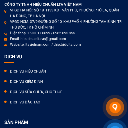
CÔNG TY TNHH HIỆU CHUẨN LTA VIỆT NAM
VPGD HÀ NỘI: SỐ 18, TT33 KĐT VĂN PHÚ, PHƯỜNG PHÚ LA, QUẬN
HÀ ĐÔNG, TP HÀ NỘI
VPGD HCM: 37/9 ĐƯỜNG SỐ 10, KHU PHỐ 4, PHƯỜNG TAM BÌNH, TP.
THỦ ĐỨC, TP. HỒ CHÍ MINH
Điện thoại: 0933.17.6699 / 0962.695.956
Email: hieuchuanltavn@gmail.com
Website: ltavietnam.com / thietbidolta.com
DỊCH VỤ
DỊCH VỤ HIỆU CHUẨN
DỊCH VỤ KIỂM ĐỊNH
DỊCH VỤ SỬA CHỮA, CHO THUÊ
DỊCH VỤ ĐÀO TẠO
SẢN PHẨM