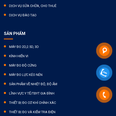
DỊCH VỤ SỬA CHỮA, CHO THUÊ
DỊCH VỤ ĐÀO TẠO
SẢN PHẨM
MÁY ĐO 2D,2.5D, 3D
KÍNH HIỂN VI
MÁY ĐO ĐỘ CỨNG
MÁY ĐO LỰC KÉO NÉN
SẢN PHẨM VỀ NHIỆT ĐỘ, ĐỘ ẨM
LĨNH VỰC Y TẾ/TBYT GIA ĐÌNH
THIẾT BỊ ĐO CƠ KHÍ CHÍNH XÁC
THIẾT BỊ ĐO VÀ KIỂM TRA ĐIỆN