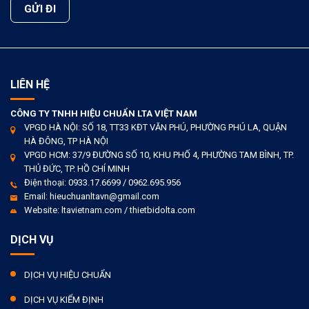
LIÊN HỆ
CÔNG TY TNHH HIỆU CHUẨN LTA VIỆT NAM
VPGD HÀ NỘI: SỐ 18, TT33 KĐT VĂN PHÚ, PHƯỜNG PHÚ LA, QUẬN
HÀ ĐÔNG, TP HÀ NỘI
VPGD HCM: 37/9 ĐƯỜNG SỐ 10, KHU PHỐ 4, PHƯỜNG TAM BÌNH, TP.
THỦ ĐỨC, TP. HỒ CHÍ MINH
Điện thoại: 0933.17.6699 / 0962.695.956
Email: hieuchuanltavn@gmail.com
Website: ltavietnam.com / thietbidolta.com
DỊCH VỤ
DỊCH VỤ HIỆU CHUẨN
DỊCH VỤ KIỂM ĐỊNH