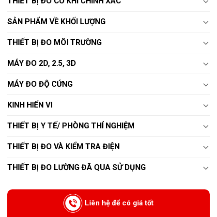
THIẾT BỊ ĐO CƠ KHÍ CHÍNH XÁC
SẢN PHẨM VỀ KHỐI LƯỢNG
THIẾT BỊ ĐO MÔI TRƯỜNG
MÁY ĐO 2D, 2.5, 3D
MÁY ĐO ĐỘ CỨNG
KINH HIỂN VI
THIẾT BỊ Y TẾ/ PHÒNG THÍ NGHIỆM
THIẾT BỊ ĐO VÀ KIỂM TRA ĐIỆN
THIẾT BỊ ĐO LƯỜNG ĐÃ QUA SỬ DỤNG
Liên hệ để có giá tốt