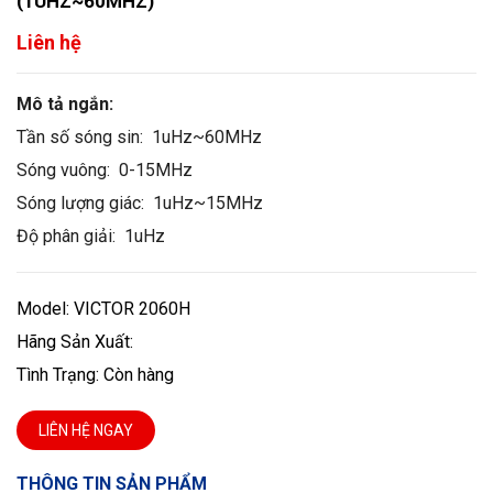
(1UHZ~60MHZ)
Liên hệ
Mô tả ngắn:
Tần số sóng sin:
1uHz~60MHz
Sóng vuông:
0-15MHz
Sóng lượng giác:
1uHz~15MHz
Độ phân giải:
1uHz
Model: VICTOR 2060H
Hãng Sản Xuất:
Tình Trạng: Còn hàng
LIÊN HỆ NGAY
THÔNG TIN SẢN PHẨM