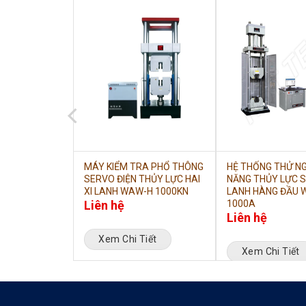
NÉN THỦY
MÁY KIỂM TRA PHỔ THÔNG
HỆ THỐNG THỬ N
 MÁY TÍNH
SERVO ĐIỆN THỦY LỰC HAI
NĂNG THỦY LỰC S
XI LANH WAW-H 1000KN
LANH HÀNG ĐẦU 
Liên hệ
1000A
Liên hệ
iết
Xem Chi Tiết
Xem Chi Tiết