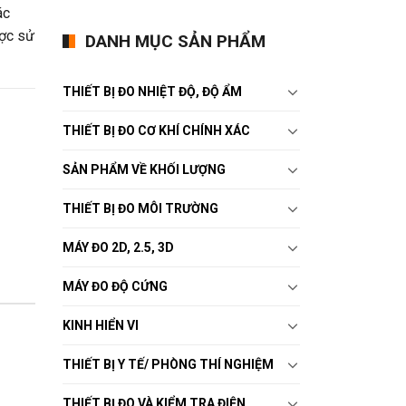
ác
ược sử
DANH MỤC SẢN PHẨM
THIẾT BỊ ĐO NHIỆT ĐỘ, ĐỘ ẨM
THIẾT BỊ ĐO CƠ KHÍ CHÍNH XÁC
SẢN PHẨM VỀ KHỐI LƯỢNG
THIẾT BỊ ĐO MÔI TRƯỜNG
MÁY ĐO 2D, 2.5, 3D
MÁY ĐO ĐỘ CỨNG
KINH HIỂN VI
THIẾT BỊ Y TẾ/ PHÒNG THÍ NGHIỆM
THIẾT BỊ ĐO VÀ KIỂM TRA ĐIỆN