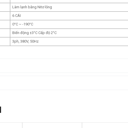
Làm lạnh bằng Nitơ lỏng
6 CÁI
0°C ~ -190°C
Biến động ±3°C Cấp độ 2°C
3ph, 380V, 50Hz
N