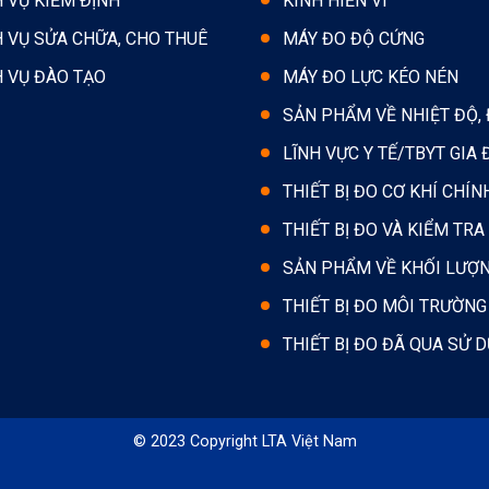
H VỤ KIỂM ĐỊNH
KÍNH HIỂN VI
H VỤ SỬA CHỮA, CHO THUÊ
MÁY ĐO ĐỘ CỨNG
H VỤ ĐÀO TẠO
MÁY ĐO LỰC KÉO NÉN
SẢN PHẨM VỀ NHIỆT ĐỘ,
LĨNH VỰC Y TẾ/TBYT GIA 
THIẾT BỊ ĐO CƠ KHÍ CHÍN
THIẾT BỊ ĐO VÀ KIỂM TRA
SẢN PHẨM VỀ KHỐI LƯỢ
THIẾT BỊ ĐO MÔI TRƯỜNG
THIẾT BỊ ĐO ĐÃ QUA SỬ 
© 2023 Copyright LTA Việt Nam