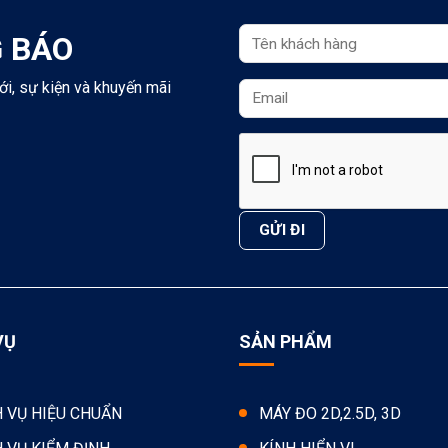
 BÁO
ới, sự kiện và khuyến mãi
VỤ
SẢN PHẨM
H VỤ HIỆU CHUẨN
MÁY ĐO 2D,2.5D, 3D