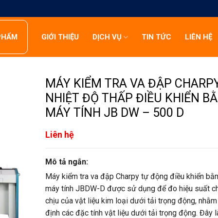
PHẨM
GIỚI THIỆU
DỊCH VỤ
TIN TỨC
LIÊN HỆ
MÁY KIỂM TRA VA ĐẬP CHARP
NHIỆT ĐỘ THẤP ĐIỀU KHIỂN B
MÁY TÍNH JB DW – 500 D
Liên hệ
Mô tả ngắn:
Máy kiểm tra va đập Charpy tự động điều khiển bằ
máy tính JBDW-D được sử dụng để đo hiệu suất c
chịu của vật liệu kim loại dưới tải trọng động, nhằm
định các đặc tính vật liệu dưới tải trọng động. Đây 