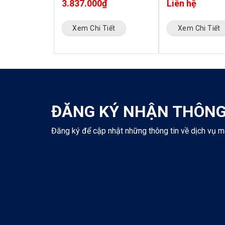
3.837.000
₫
Liên hệ
Xem Chi Tiết
Xem Chi Tiết
iết
ĐĂNG KÝ NHẬN THÔNG
Đăng ký để cập nhật những thông tin về dịch vụ m