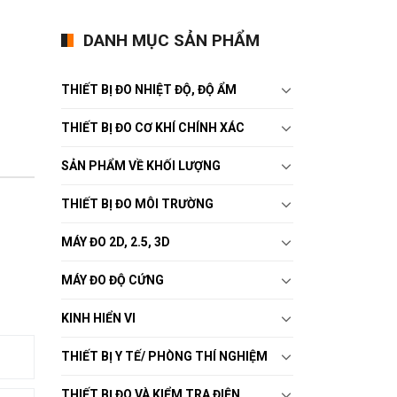
DANH MỤC SẢN PHẨM
THIẾT BỊ ĐO NHIỆT ĐỘ, ĐỘ ẨM
THIẾT BỊ ĐO CƠ KHÍ CHÍNH XÁC
SẢN PHẨM VỀ KHỐI LƯỢNG
THIẾT BỊ ĐO MÔI TRƯỜNG
MÁY ĐO 2D, 2.5, 3D
MÁY ĐO ĐỘ CỨNG
KINH HIỂN VI
THIẾT BỊ Y TẾ/ PHÒNG THÍ NGHIỆM
THIẾT BỊ ĐO VÀ KIỂM TRA ĐIỆN