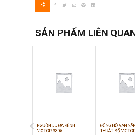
SẢN PHẨM LIÊN QUA
N NĂNG
NGUỒN DC ĐA KÊNH
ĐỒNG HỒ VẠN NĂ
(CÓ CỔNG
VICTOR 3305
THUẬT SỐ VICTO