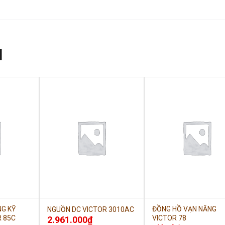
N
NG KỸ
ĐỒNG HỒ VẠN NĂNG
NGUỒN DC VICTOR 3010AC
R 85C
VICTOR 78
2.961.000
₫