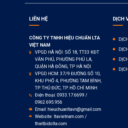
LIÊN HỆ
DỊCH 
CÔNG TY TNHH HIỆU CHUẨN LTA
DỊC
VIỆT NAM
DỊC
VPGD HÀ NỘI: SỐ 18, TT33 KĐT
VĂN PHÚ, PHƯỜNG PHÚ LA,
DỊC
QUẬN HÀ ĐÔNG, TP HÀ NỘI
DỊC
VPGD HCM: 37/9 ĐƯỜNG SỐ 10,
KHU PHỐ 4, PHƯỜNG TAM BÌNH,
TP. THỦ ĐỨC, TP. HỒ CHÍ MINH
Điện thoại: 0933.17.6699 /
0962.695.956
Email: hieuchuanltavn@gmail.com
Website: ltavietnam.com /
thietbidolta.com