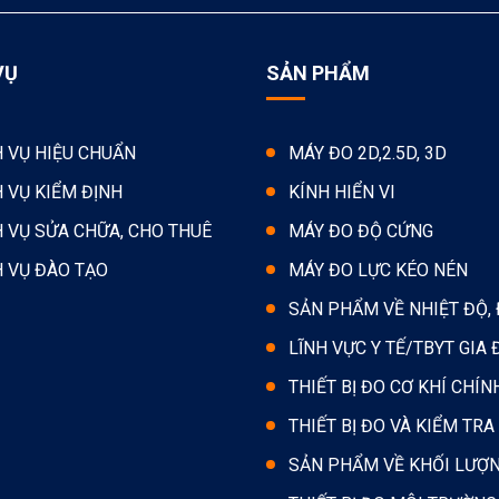
VỤ
SẢN PHẨM
H VỤ HIỆU CHUẨN
MÁY ĐO 2D,2.5D, 3D
H VỤ KIỂM ĐỊNH
KÍNH HIỂN VI
H VỤ SỬA CHỮA, CHO THUÊ
MÁY ĐO ĐỘ CỨNG
H VỤ ĐÀO TẠO
MÁY ĐO LỰC KÉO NÉN
SẢN PHẨM VỀ NHIỆT ĐỘ,
LĨNH VỰC Y TẾ/TBYT GIA 
THIẾT BỊ ĐO CƠ KHÍ CHÍN
THIẾT BỊ ĐO VÀ KIỂM TRA
SẢN PHẨM VỀ KHỐI LƯỢ