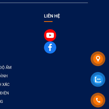
LIÊN HỆ
 ĐỘ ẨM
ĐÌNH
H XÁC
 ĐIỆN
NG