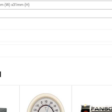
mm (W) x31mm (H)
N