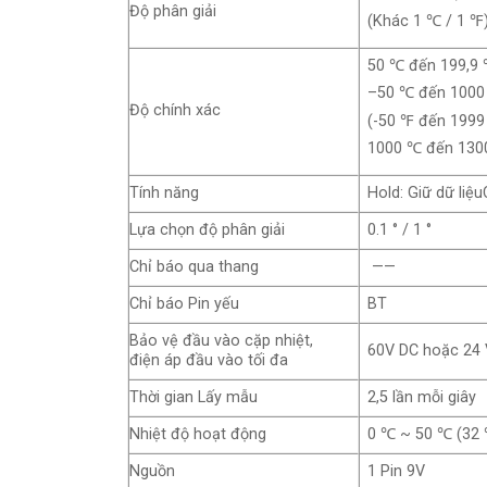
Độ phân giải
(Khác 1 ℃ / 1 ℉
50 ℃ đến 199,9 
–50 ℃ đến 1000
Độ chính xác
(-50 ℉ đến 1999 
1000 ℃ đến 1300
Tính năng
Hold: Giữ dữ liệu
Lựa chọn độ phân giải
0.1 ° / 1 °
Chỉ báo qua thang
——
Chỉ báo Pin yếu
BT
Bảo vệ đầu vào cặp nhiệt,
60V DC hoặc 24
điện áp đầu vào tối đa
Thời gian Lấy mẫu
2,5 lần mỗi giây
Nhiệt độ hoạt động
0 ℃ ~ 50 ℃ (32 
Nguồn
1 Pin 9V