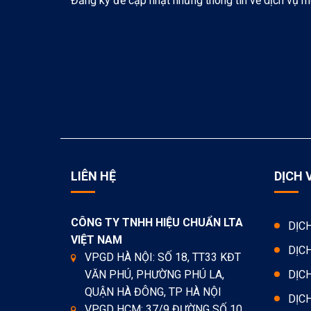
Đăng ký để cập nhật những thông tin về dịch vụ m
LIÊN HỆ
DỊCH 
CÔNG TY TNHH HIỆU CHUẨN LTA
DỊC
VIỆT NAM
DỊC
VPGD HÀ NỘI: SỐ 18, TT33 KĐT
VĂN PHÚ, PHƯỜNG PHÚ LA,
DỊC
QUẬN HÀ ĐÔNG, TP HÀ NỘI
DỊC
VPGD HCM: 37/9 ĐƯỜNG SỐ 10,