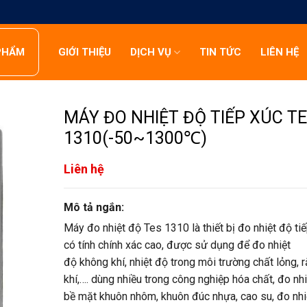
PHẨM
GIỚI THIỆU
DỊCH VỤ
TIN TỨC
LIÊN HỆ
MÁY ĐO NHIỆT ĐỘ TIẾP XÚC TE
1310(-50~1300℃)
Liên hệ
Mô tả ngắn:
Máy đo nhiệt độ Tes 1310 là thiết bị đo nhiệt độ ti
có tính chính xác cao, được sử dụng để đo nhiệt
độ không khí, nhiệt độ trong môi trường chất lỏng, r
khí,…. dùng nhiều trong công nghiệp hóa chất, đo nh
bề mặt khuôn nhôm, khuôn đúc nhựa, cao su, đo nhi