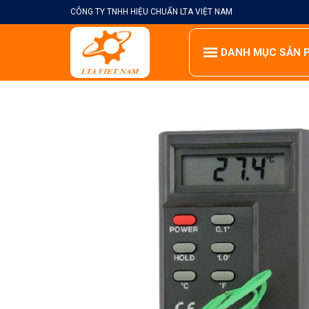
Skip
CÔNG TY TNHH HIỆU CHUẨN LTA VIỆT NAM
to
content
DANH MỤC SẢN 