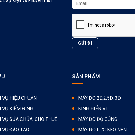
ới, sự kiện và khuyến mãi
VỤ
SẢN PHẨM
H VỤ HIỆU CHUẨN
MÁY ĐO 2D,2.5D, 3D
H VỤ KIỂM ĐỊNH
KÍNH HIỂN VI
H VỤ SỬA CHỮA, CHO THUÊ
MÁY ĐO ĐỘ CỨNG
H VỤ ĐÀO TẠO
MÁY ĐO LỰC KÉO NÉN