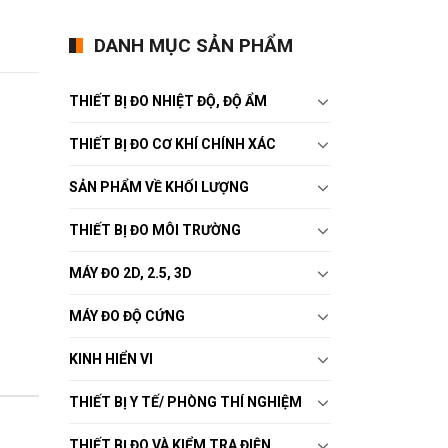
DANH MỤC SẢN PHẨM
THIẾT BỊ ĐO NHIỆT ĐỘ, ĐỘ ẨM
THIẾT BỊ ĐO CƠ KHÍ CHÍNH XÁC
SẢN PHẨM VỀ KHỐI LƯỢNG
THIẾT BỊ ĐO MÔI TRƯỜNG
MÁY ĐO 2D, 2.5, 3D
MÁY ĐO ĐỘ CỨNG
KINH HIỂN VI
THIẾT BỊ Y TẾ/ PHÒNG THÍ NGHIỆM
THIẾT BỊ ĐO VÀ KIỂM TRA ĐIỆN