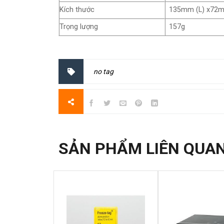
Kích thước
135mm (L) x72
Trọng lượng
157g
no tag
SẢN PHẨM LIÊN QUA