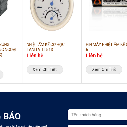
 SÚNG
NHIỆT ẨM KẾ CƠ HỌC
PIN MÁY NHIỆT ẨM KẾ 
NG NGOẠI
TANITA TT513
6
C)
Liên hệ
Liên hệ
Xem Chi Tiết
Xem Chi Tiết
 BÁO