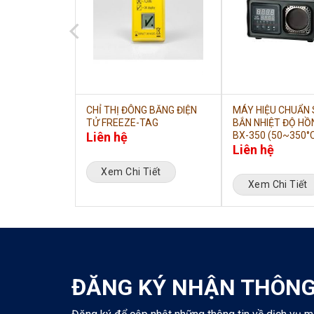
U KENTON
CHỈ THỊ ĐÔNG BĂNG ĐIỆN
MÁY HIỆU CHUẨN
L
TỬ FREEZE-TAG
BẮN NHIỆT ĐỘ HỒ
Liên hệ
BX-350 (50~350°
Liên hệ
iết
Xem Chi Tiết
Xem Chi Tiết
ĐĂNG KÝ NHẬN THÔNG