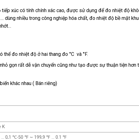
ộ tiếp xúc có tính chính xác cao, được sử dụng để đo nhiệt độ kh
hí,…. dùng nhiều trong công nghiệp hóa chất, đo nhiệt độ bề mặt kh
 nhớt…
ó thể đo nhiệt độ ở hai thang đo °C và °F.
 nhỏ gọn rất dễ vận chuyển cũng như tạo được sự thuận tiện hơn 
biến khác nhau ( Bán riêng)
e K
 … 0,1 ℃-50 ℉ ~ 199,9 ℉ … 0.1 ℉