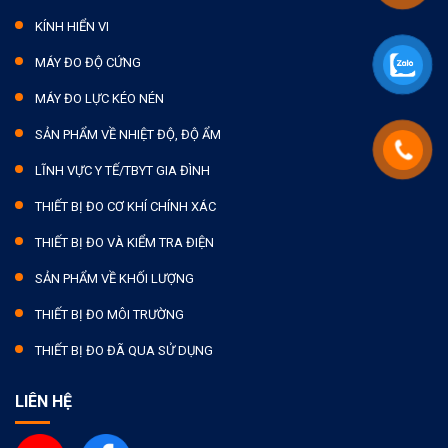
KÍNH HIỂN VI
MÁY ĐO ĐỘ CỨNG
MÁY ĐO LỰC KÉO NÉN
SẢN PHẨM VỀ NHIỆT ĐỘ, ĐỘ ẨM
LĨNH VỰC Y TẾ/TBYT GIA ĐÌNH
THIẾT BỊ ĐO CƠ KHÍ CHÍNH XÁC
THIẾT BỊ ĐO VÀ KIỂM TRA ĐIỆN
SẢN PHẨM VỀ KHỐI LƯỢNG
THIẾT BỊ ĐO MÔI TRƯỜNG
THIẾT BỊ ĐO ĐÃ QUA SỬ DỤNG
LIÊN HỆ