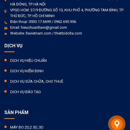
HÀ ĐÔNG, TP HÀ NỘI
VPGD HCM: 37/9 ĐƯỜNG SỐ 10, KHU PHỐ 4, PHƯỜNG TAM BÌNH, TP.
THỦ ĐỨC, TP. HỒ CHÍ MINH
Điện thoại: 0933.17.6699 / 0962.695.956
Email: hieuchuanltavn@gmail.com
Website: ltavietnam.com / thietbidolta.com
DỊCH VỤ
DỊCH VỤ HIỆU CHUẨN
DỊCH VỤ KIỂM ĐỊNH
DỊCH VỤ SỬA CHỮA, CHO THUÊ
DỊCH VỤ ĐÀO TẠO
SẢN PHẨM
MÁY ĐO 2D,2.5D, 3D