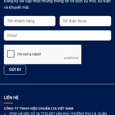
Đăng ký để cập nhật những thông tin về dịch vụ mới, sự kiện
và khuyến mãi
LIÊN HỆ
CÔNG TY TNHH HIỆU CHUẨN LTA VIỆT NAM
VPGD HÀ NỘI: SỐ 18, TT33 KĐT VĂN PHÚ, PHƯỜNG PHÚ LA, QUẬN