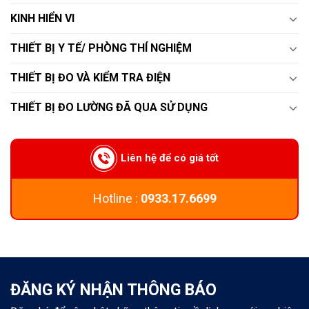
KINH HIỂN VI
THIẾT BỊ Y TẾ/ PHÒNG THÍ NGHIỆM
THIẾT BỊ ĐO VÀ KIỂM TRA ĐIỆN
THIẾT BỊ ĐO LƯỜNG ĐÃ QUA SỬ DỤNG
Liên hệ để có giá tốt
Hotline :
0933.17.6699
ĐĂNG KÝ NHẬN THÔNG BÁO