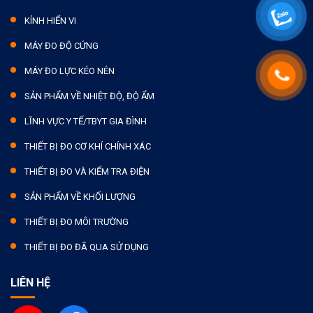
KÍNH HIỂN VI
MÁY ĐO ĐỘ CỨNG
MÁY ĐO LỰC KÉO NÉN
SẢN PHẨM VỀ NHIỆT ĐỘ, ĐỘ ẨM
LĨNH VỰC Y TẾ/TBYT GIA ĐÌNH
THIẾT BỊ ĐO CƠ KHÍ CHÍNH XÁC
THIẾT BỊ ĐO VÀ KIỂM TRA ĐIỆN
SẢN PHẨM VỀ KHỐI LƯỢNG
THIẾT BỊ ĐO MÔI TRƯỜNG
THIẾT BỊ ĐO ĐÃ QUA SỬ DỤNG
LIÊN HỆ