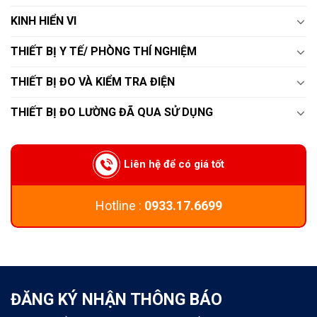
KINH HIỂN VI
THIẾT BỊ Y TẾ/ PHÒNG THÍ NGHIỆM
THIẾT BỊ ĐO VÀ KIỂM TRA ĐIỆN
THIẾT BỊ ĐO LƯỜNG ĐÃ QUA SỬ DỤNG
Liên hệ để có giá tốt
Hotline :
0933.17.6699
ĐĂNG KÝ NHẬN THÔNG BÁO