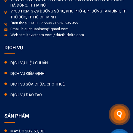
HÀ ĐÔNG, TP HÀ NỘI
VPGD HCM: 37/9 ĐƯỜNG SỐ 10, KHU PHỐ 4, PHƯỜNG TAM BÌNH, TP.
THỦ ĐỨC, TP. HỒ CHÍ MINH
Điện thoại: 0933.17.6699 / 0962.695.956
Email: hieuchuanltavn@gmail.com
Website: ltavietnam.com / thietbidolta.com
DỊCH VỤ
DỊCH VỤ HIỆU CHUẨN
DỊCH VỤ KIỂM ĐỊNH
DỊCH VỤ SỬA CHỮA, CHO THUÊ
DỊCH VỤ ĐÀO TẠO
SẢN PHẨM
MÁY ĐO 2D,2.5D, 3D