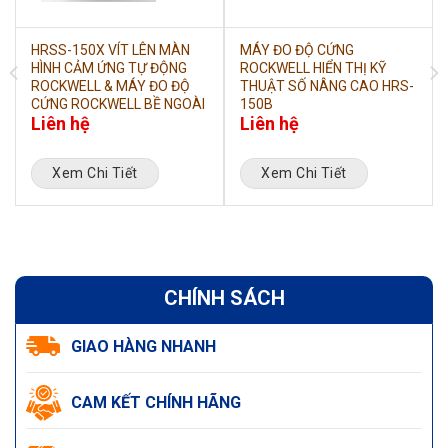
HRSS-150X VÍT LÊN MÀN
MÁY ĐO ĐỘ CỨNG
HÌNH CẢM ỨNG TỰ ĐỘNG
ROCKWELL HIỂN THỊ KỸ
ROCKWELL & MÁY ĐO ĐỘ
THUẬT SỐ NÂNG CAO HRS-
CỨNG ROCKWELL BỀ NGOÀI
150B
Liên hệ
Liên hệ
Xem Chi Tiết
Xem Chi Tiết
CHÍNH SÁCH
GIAO HÀNG NHANH
CAM KẾT CHÍNH HÃNG