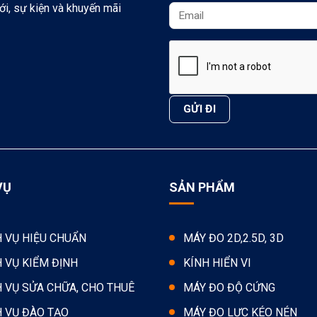
ới, sự kiện và khuyến mãi
VỤ
SẢN PHẨM
H VỤ HIỆU CHUẨN
MÁY ĐO 2D,2.5D, 3D
H VỤ KIỂM ĐỊNH
KÍNH HIỂN VI
H VỤ SỬA CHỮA, CHO THUÊ
MÁY ĐO ĐỘ CỨNG
H VỤ ĐÀO TẠO
MÁY ĐO LỰC KÉO NÉN