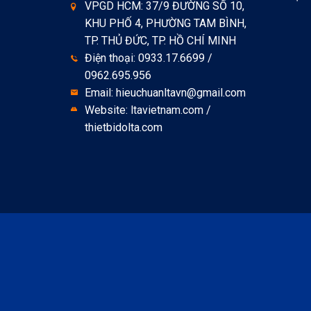
VPGD HCM: 37/9 ĐƯỜNG SỐ 10,
KHU PHỐ 4, PHƯỜNG TAM BÌNH,
TP. THỦ ĐỨC, TP. HỒ CHÍ MINH
Điện thoại: 0933.17.6699 /
0962.695.956
Email: hieuchuanltavn@gmail.com
Website: ltavietnam.com /
thietbidolta.com