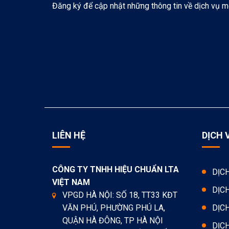
Đăng ký để cập nhật những thông tin về dịch vụ m
LIÊN HỆ
DỊCH 
CÔNG TY TNHH HIỆU CHUẨN LTA
DỊC
VIỆT NAM
DỊC
VPGD HÀ NỘI: SỐ 18, TT33 KĐT
VĂN PHÚ, PHƯỜNG PHÚ LA,
DỊC
QUẬN HÀ ĐÔNG, TP HÀ NỘI
DỊC