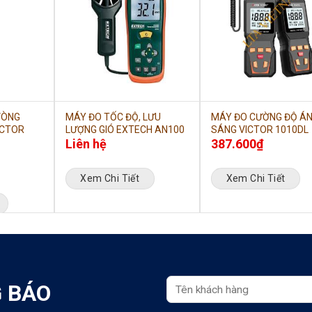
VÒNG
MÁY ĐO TỐC ĐỘ, LƯU
MÁY ĐO CƯỜNG ĐỘ Á
ICTOR
LƯỢNG GIÓ EXTECH AN100
SÁNG VICTOR 1010DL
Liên hệ
387.600
₫
Xem Chi Tiết
Xem Chi Tiết
 BÁO