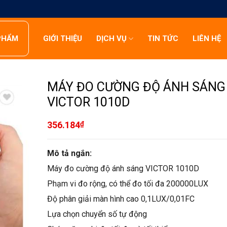
PHẨM
GIỚI THIỆU
DỊCH VỤ
TIN TỨC
LIÊN HỆ
MÁY ĐO CƯỜNG ĐỘ ÁNH SÁNG
VICTOR 1010D
356.184
₫
Mô tả ngắn:
Máy đo cường độ ánh sáng VICTOR 1010D
Phạm vi đo rộng, có thể đo tối đa 200000LUX
Độ phân giải màn hình cao 0,1LUX/0,01FC
Lựa chọn chuyển số tự động