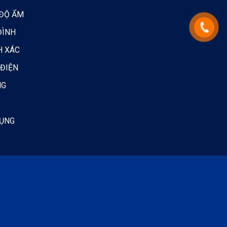
 ĐỘ ẨM
ĐÌNH
H XÁC
 ĐIỆN
NG
DỤNG