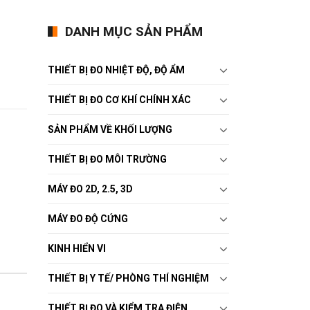
DANH MỤC SẢN PHẨM
THIẾT BỊ ĐO NHIỆT ĐỘ, ĐỘ ẨM
THIẾT BỊ ĐO CƠ KHÍ CHÍNH XÁC
SẢN PHẨM VỀ KHỐI LƯỢNG
THIẾT BỊ ĐO MÔI TRƯỜNG
MÁY ĐO 2D, 2.5, 3D
MÁY ĐO ĐỘ CỨNG
KINH HIỂN VI
THIẾT BỊ Y TẾ/ PHÒNG THÍ NGHIỆM
THIẾT BỊ ĐO VÀ KIỂM TRA ĐIỆN