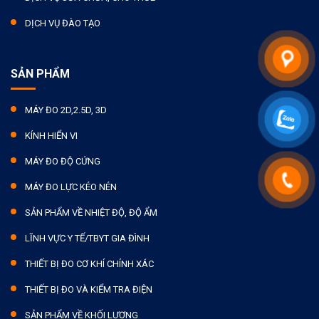
DỊCH VỤ ĐÀO TẠO
SẢN PHẨM
MÁY ĐO 2D,2.5D, 3D
KÍNH HIỂN VI
MÁY ĐO ĐỘ CỨNG
MÁY ĐO LỰC KÉO NÉN
SẢN PHẨM VỀ NHIỆT ĐỘ, ĐỘ ẨM
LĨNH VỰC Y TẾ/TBYT GIA ĐÌNH
THIẾT BỊ ĐO CƠ KHÍ CHÍNH XÁC
THIẾT BỊ ĐO VÀ KIỂM TRA ĐIỆN
SẢN PHẨM VỀ KHỐI LƯỢNG