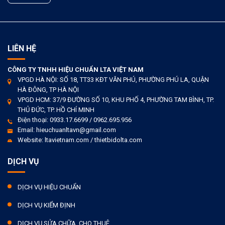
LIÊN HỆ
CÔNG TY TNHH HIỆU CHUẨN LTA VIỆT NAM
VPGD HÀ NỘI: SỐ 18, TT33 KĐT VĂN PHÚ, PHƯỜNG PHÚ LA, QUẬN
HÀ ĐÔNG, TP HÀ NỘI
VPGD HCM: 37/9 ĐƯỜNG SỐ 10, KHU PHỐ 4, PHƯỜNG TAM BÌNH, TP.
THỦ ĐỨC, TP. HỒ CHÍ MINH
Điện thoại: 0933.17.6699 / 0962.695.956
Email: hieuchuanltavn@gmail.com
Website: ltavietnam.com / thietbidolta.com
DỊCH VỤ
DỊCH VỤ HIỆU CHUẨN
DỊCH VỤ KIỂM ĐỊNH
DỊCH VỤ SỬA CHỮA, CHO THUÊ