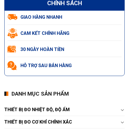
CHÍNH SÁCH
GIAO HÀNG NHANH
CAM KẾT CHÍNH HÃNG
30 NGÀY HOÀN TIỀN
HỖ TRỢ SAU BÁN HÀNG
DANH MỤC SẢN PHẨM
THIẾT BỊ ĐO NHIỆT ĐỘ, ĐỘ ẨM
THIẾT BỊ ĐO CƠ KHÍ CHÍNH XÁC