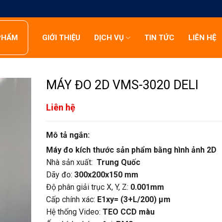
PHẨM
GIỚI THIỆU
DỊCH VỤ
TIN TỨC
LIÊN HỆ
MÁY ĐO 2D VMS-3020 DELI
Liên hệ
Mô tả ngắn:
Máy đo kích thước sản phẩm bằng hình ảnh 2D
Nhà sản xuất:
Trung Quốc
Dãy đo:
300x200x150 mm
Độ phân giải trục X, Y, Z:
0.001mm
Cấp chính xác:
E1xy= (3+L/200) µm
Hệ thống Video:
TEO CCD màu