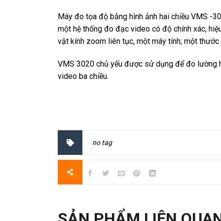
Máy đo tọa độ bằng hình ảnh hai chiều VMS -30
một hệ thống đo đạc video có độ chính xác, hi
vật kính zoom liên tục, một máy tính; một thướ
VMS 3020 chủ yếu được sử dụng để đo lường ha
video ba chiều.
no tag
SẢN PHẨM LIÊN QUA