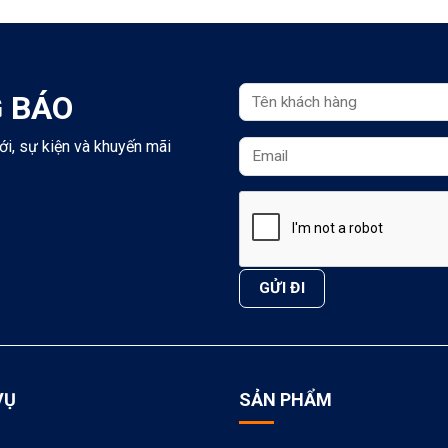
 BÁO
ới, sự kiện và khuyến mãi
VỤ
SẢN PHẨM