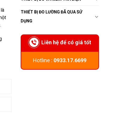
là
THIẾT BỊ ĐO LƯỜNG ĐÃ QUA SỬ
một
DỤNG
.
g
Liên hệ để có giá tốt
Hotline :
0933.17.6699