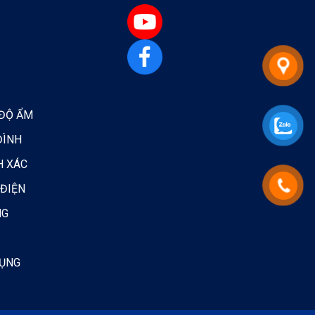
 ĐỘ ẨM
ĐÌNH
H XÁC
 ĐIỆN
NG
DỤNG