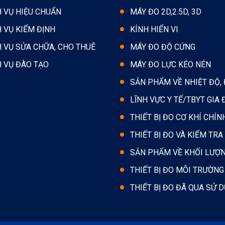
H VỤ HIỆU CHUẨN
MÁY ĐO 2D,2.5D, 3D
H VỤ KIỂM ĐỊNH
KÍNH HIỂN VI
H VỤ SỬA CHỮA, CHO THUÊ
MÁY ĐO ĐỘ CỨNG
H VỤ ĐÀO TẠO
MÁY ĐO LỰC KÉO NÉN
SẢN PHẨM VỀ NHIỆT ĐỘ,
LĨNH VỰC Y TẾ/TBYT GIA 
THIẾT BỊ ĐO CƠ KHÍ CHÍN
THIẾT BỊ ĐO VÀ KIỂM TRA
SẢN PHẨM VỀ KHỐI LƯỢ
THIẾT BỊ ĐO MÔI TRƯỜNG
THIẾT BỊ ĐO ĐÃ QUA SỬ 