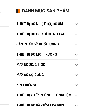
DANH MỤC SẢN PHẨM
ử
THIẾT BỊ ĐO NHIỆT ĐỘ, ĐỘ ẨM
THIẾT BỊ ĐO CƠ KHÍ CHÍNH XÁC
SẢN PHẨM VỀ KHỐI LƯỢNG
THIẾT BỊ ĐO MÔI TRƯỜNG
MÁY ĐO 2D, 2.5, 3D
MÁY ĐO ĐỘ CỨNG
KINH HIỂN VI
THIẾT BỊ Y TẾ/ PHÒNG THÍ NGHIỆM
THIẾT BỊ ĐO VÀ KIỂM TRA ĐIỆN