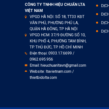
CÔNG TY TNHH HIỆU CHUẨN LTA
DỊC
VIỆT NAM
DỊC
VPGD HÀ NỘI: SỐ 18, TT33 KĐT
VĂN PHÚ, PHƯỜNG PHÚ LA,
DỊC
QUẬN HÀ ĐÔNG, TP HÀ NỘI
DỊC
VPGD HCM: 37/9 ĐƯỜNG SỐ 10,
KHU PHỐ 4, PHƯỜNG TAM BÌNH,
TP. THỦ ĐỨC, TP. HỒ CHÍ MINH
Điện thoại: 0933.17.6699 /
0962.695.956
Email: hieuchuanltavn@gmail.com
Website: ltavietnam.com /
thietbidolta.com