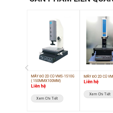
NC CŨ VMS-
MÁY ĐO 2D CŨ VMS-1510G
MÁY ĐO 2D CŨ V
( 150MMX100MM)
Liên hệ
Liên hệ
Xem Chi Tiết
iết
Xem Chi Tiết