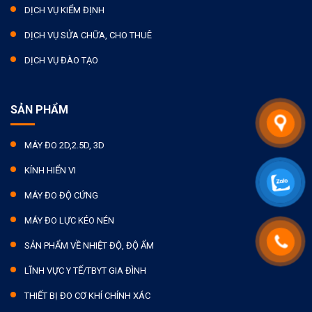
DỊCH VỤ KIỂM ĐỊNH
DỊCH VỤ SỬA CHỮA, CHO THUÊ
DỊCH VỤ ĐÀO TẠO
SẢN PHẨM
MÁY ĐO 2D,2.5D, 3D
KÍNH HIỂN VI
MÁY ĐO ĐỘ CỨNG
MÁY ĐO LỰC KÉO NÉN
SẢN PHẨM VỀ NHIỆT ĐỘ, ĐỘ ẨM
LĨNH VỰC Y TẾ/TBYT GIA ĐÌNH
THIẾT BỊ ĐO CƠ KHÍ CHÍNH XÁC