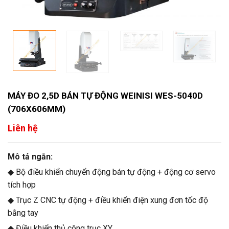
MÁY ĐO 2,5D BÁN TỰ ĐỘNG WEINISI WES-5040D
(706X606MM)
Liên hệ
Mô tả ngắn:
◆ Bộ điều khiển chuyển động bán tự động + động cơ servo
tích hợp
◆ Trục Z CNC tự động + điều khiển điện xung đơn tốc độ
bằng tay
◆ Điều khiển thủ công trục XY