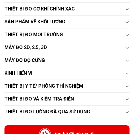
THIẾT BỊ ĐO CƠ KHÍ CHÍNH XÁC
SẢN PHẨM VỀ KHỐI LƯỢNG
THIẾT BỊ ĐO MÔI TRƯỜNG
MÁY ĐO 2D, 2.5, 3D
MÁY ĐO ĐỘ CỨNG
KINH HIỂN VI
THIẾT BỊ Y TẾ/ PHÒNG THÍ NGHIỆM
THIẾT BỊ ĐO VÀ KIỂM TRA ĐIỆN
THIẾT BỊ ĐO LƯỜNG ĐÃ QUA SỬ DỤNG
Liên hệ để có giá tốt