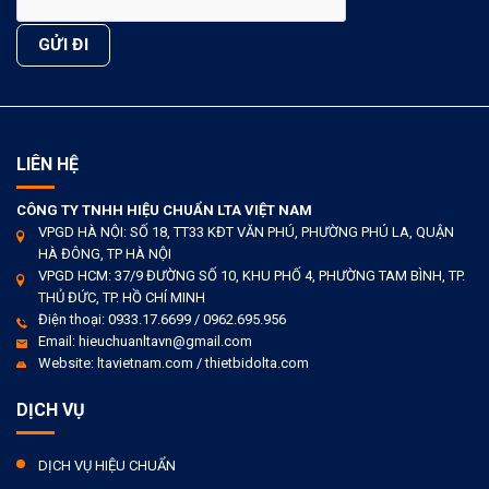
LIÊN HỆ
CÔNG TY TNHH HIỆU CHUẨN LTA VIỆT NAM
VPGD HÀ NỘI: SỐ 18, TT33 KĐT VĂN PHÚ, PHƯỜNG PHÚ LA, QUẬN
HÀ ĐÔNG, TP HÀ NỘI
VPGD HCM: 37/9 ĐƯỜNG SỐ 10, KHU PHỐ 4, PHƯỜNG TAM BÌNH, TP.
THỦ ĐỨC, TP. HỒ CHÍ MINH
Điện thoại: 0933.17.6699 / 0962.695.956
Email: hieuchuanltavn@gmail.com
Website: ltavietnam.com / thietbidolta.com
DỊCH VỤ
DỊCH VỤ HIỆU CHUẨN