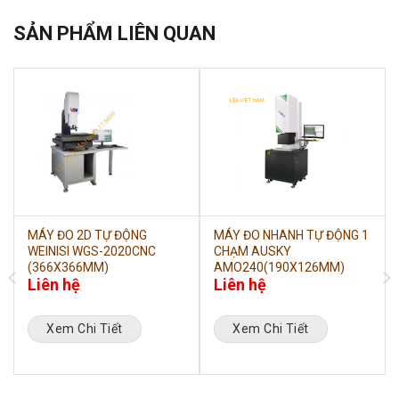
SẢN PHẨM LIÊN QUAN
MÁY ĐO 2D TỰ ĐỘNG
MÁY ĐO NHANH TỰ ĐỘNG 1
WEINISI WGS-2020CNC
CHẠM AUSKY
(366X366MM)
AMO240(190X126MM)
Liên hệ
Liên hệ
Xem Chi Tiết
Xem Chi Tiết