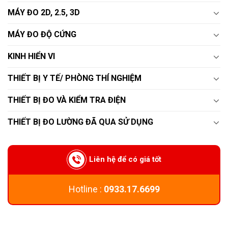
MÁY ĐO 2D, 2.5, 3D
MÁY ĐO ĐỘ CỨNG
KINH HIỂN VI
THIẾT BỊ Y TẾ/ PHÒNG THÍ NGHIỆM
THIẾT BỊ ĐO VÀ KIỂM TRA ĐIỆN
THIẾT BỊ ĐO LƯỜNG ĐÃ QUA SỬ DỤNG
Liên hệ để có giá tốt
Hotline :
0933.17.6699