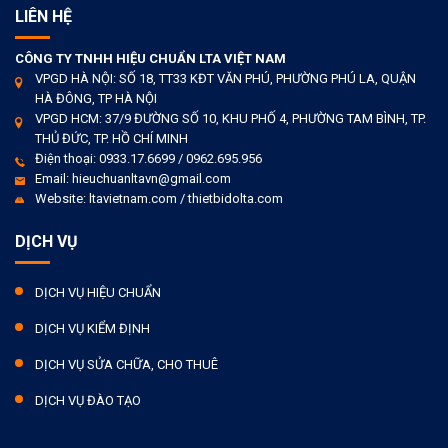
LIÊN HỆ
CÔNG TY TNHH HIỆU CHUẨN LTA VIỆT NAM
VPGD HÀ NỘI: SỐ 18, TT33 KĐT VĂN PHÚ, PHƯỜNG PHÚ LA, QUẬN
HÀ ĐÔNG, TP HÀ NỘI
VPGD HCM: 37/9 ĐƯỜNG SỐ 10, KHU PHỐ 4, PHƯỜNG TAM BÌNH, TP.
THỦ ĐỨC, TP. HỒ CHÍ MINH
Điện thoại: 0933.17.6699 / 0962.695.956
Email: hieuchuanltavn@gmail.com
Website: ltavietnam.com / thietbidolta.com
DỊCH VỤ
DỊCH VỤ HIỆU CHUẨN
DỊCH VỤ KIỂM ĐỊNH
DỊCH VỤ SỬA CHỮA, CHO THUÊ
DỊCH VỤ ĐÀO TẠO