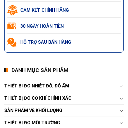
CAM KẾT CHÍNH HÃNG
30 NGÀY HOÀN TIỀN
HỖ TRỢ SAU BÁN HÀNG
DANH MỤC SẢN PHẨM
THIẾT BỊ ĐO NHIỆT ĐỘ, ĐỘ ẨM
THIẾT BỊ ĐO CƠ KHÍ CHÍNH XÁC
SẢN PHẨM VỀ KHỐI LƯỢNG
THIẾT BỊ ĐO MÔI TRƯỜNG