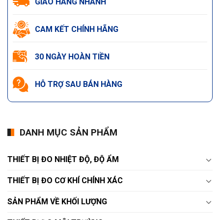
GIAO HÀNG NHANH
CAM KẾT CHÍNH HÃNG
30 NGÀY HOÀN TIỀN
HỖ TRỢ SAU BÁN HÀNG
DANH MỤC SẢN PHẨM
THIẾT BỊ ĐO NHIỆT ĐỘ, ĐỘ ẨM
THIẾT BỊ ĐO CƠ KHÍ CHÍNH XÁC
SẢN PHẨM VỀ KHỐI LƯỢNG