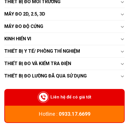
THIẾT BỊ ĐO MÔI TRƯỜNG
MÁY ĐO 2D, 2.5, 3D
MÁY ĐO ĐỘ CỨNG
KINH HIỂN VI
THIẾT BỊ Y TẾ/ PHÒNG THÍ NGHIỆM
THIẾT BỊ ĐO VÀ KIỂM TRA ĐIỆN
THIẾT BỊ ĐO LƯỜNG ĐÃ QUA SỬ DỤNG
Liên hệ để có giá tốt
Hotline :
0933.17.6699