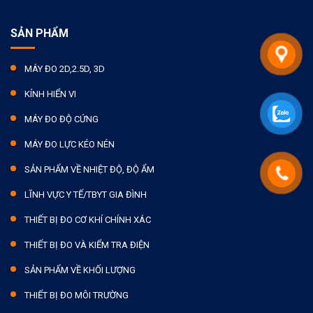
SẢN PHẨM
MÁY ĐO 2D,2.5D, 3D
KÍNH HIỂN VI
MÁY ĐO ĐỘ CỨNG
MÁY ĐO LỰC KÉO NÉN
SẢN PHẨM VỀ NHIỆT ĐỘ, ĐỘ ẨM
LĨNH VỰC Y TẾ/TBYT GIA ĐÌNH
THIẾT BỊ ĐO CƠ KHÍ CHÍNH XÁC
THIẾT BỊ ĐO VÀ KIỂM TRA ĐIỆN
SẢN PHẨM VỀ KHỐI LƯỢNG
THIẾT BỊ ĐO MÔI TRƯỜNG