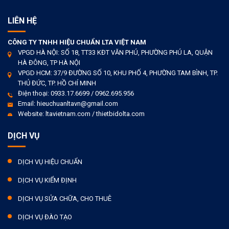
LIÊN HỆ
CÔNG TY TNHH HIỆU CHUẨN LTA VIỆT NAM
VPGD HÀ NỘI: SỐ 18, TT33 KĐT VĂN PHÚ, PHƯỜNG PHÚ LA, QUẬN
HÀ ĐÔNG, TP HÀ NỘI
VPGD HCM: 37/9 ĐƯỜNG SỐ 10, KHU PHỐ 4, PHƯỜNG TAM BÌNH, TP.
THỦ ĐỨC, TP. HỒ CHÍ MINH
Điện thoại: 0933.17.6699 / 0962.695.956
Email: hieuchuanltavn@gmail.com
Website: ltavietnam.com / thietbidolta.com
DỊCH VỤ
DỊCH VỤ HIỆU CHUẨN
DỊCH VỤ KIỂM ĐỊNH
DỊCH VỤ SỬA CHỮA, CHO THUÊ
DỊCH VỤ ĐÀO TẠO