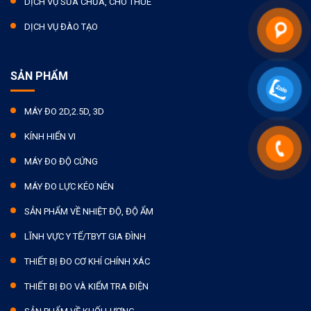
DỊCH VỤ SỬA CHỮA, CHO THUÊ
DỊCH VỤ ĐÀO TẠO
SẢN PHẨM
MÁY ĐO 2D,2.5D, 3D
KÍNH HIỂN VI
MÁY ĐO ĐỘ CỨNG
MÁY ĐO LỰC KÉO NÉN
SẢN PHẨM VỀ NHIỆT ĐỘ, ĐỘ ẨM
LĨNH VỰC Y TẾ/TBYT GIA ĐÌNH
THIẾT BỊ ĐO CƠ KHÍ CHÍNH XÁC
THIẾT BỊ ĐO VÀ KIỂM TRA ĐIỆN