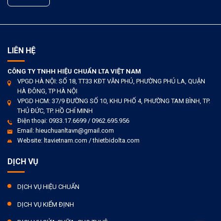
LIÊN HỆ
CÔNG TY TNHH HIỆU CHUẨN LTA VIỆT NAM
VPGD HÀ NỘI: SỐ 18, TT33 KĐT VĂN PHÚ, PHƯỜNG PHÚ LA, QUẬN
HÀ ĐÔNG, TP HÀ NỘI
VPGD HCM: 37/9 ĐƯỜNG SỐ 10, KHU PHỐ 4, PHƯỜNG TAM BÌNH, TP.
THỦ ĐỨC, TP. HỒ CHÍ MINH
Điện thoại: 0933.17.6699 / 0962.695.956
Email: hieuchuanltavn@gmail.com
Website: ltavietnam.com / thietbidolta.com
DỊCH VỤ
DỊCH VỤ HIỆU CHUẨN
DỊCH VỤ KIỂM ĐỊNH