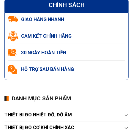
CHÍNH SÁCH
GIAO HÀNG NHANH
CAM KẾT CHÍNH HÃNG
30 NGÀY HOÀN TIỀN
HỖ TRỢ SAU BÁN HÀNG
DANH MỤC SẢN PHẨM
THIẾT BỊ ĐO NHIỆT ĐỘ, ĐỘ ẨM
THIẾT BỊ ĐO CƠ KHÍ CHÍNH XÁC