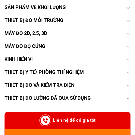
SẢN PHẨM VỀ KHỐI LƯỢNG
THIẾT BỊ ĐO MÔI TRƯỜNG
MÁY ĐO 2D, 2.5, 3D
MÁY ĐO ĐỘ CỨNG
KINH HIỂN VI
THIẾT BỊ Y TẾ/ PHÒNG THÍ NGHIỆM
THIẾT BỊ ĐO VÀ KIỂM TRA ĐIỆN
THIẾT BỊ ĐO LƯỜNG ĐÃ QUA SỬ DỤNG
Liên hệ để có giá tốt