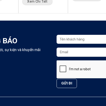
Xem Chi Tiết
 BÁO
ới, sự kiện và khuyến mãi