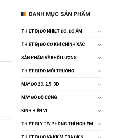
DANH MỤC SẢN PHẨM
THIẾT BỊ ĐO NHIỆT ĐỘ, ĐỘ ẨM
THIẾT BỊ ĐO CƠ KHÍ CHÍNH XÁC
SẢN PHẨM VỀ KHỐI LƯỢNG
THIẾT BỊ ĐO MÔI TRƯỜNG
MÁY ĐO 2D, 2.5, 3D
MÁY ĐO ĐỘ CỨNG
KINH HIỂN VI
THIẾT BỊ Y TẾ/ PHÒNG THÍ NGHIỆM
THIẾT BỊ ĐO VÀ KIỂM TRA ĐIỆN