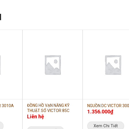
N
ĐỒNG HỒ VẠN NĂNG KỸ
R 3010A
NGUỒN DC VICTOR 30
THUẬT SỐ VICTOR 85C
1.356.000
₫
Liên hệ
Xem Chi Tiết