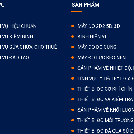
VỤ
SẢN PHẨM
H VỤ HIỆU CHUẨN
MÁY ĐO 2D,2.5D, 3D
H VỤ KIỂM ĐỊNH
KÍNH HIỂN VI
H VỤ SỬA CHỮA, CHO THUÊ
MÁY ĐO ĐỘ CỨNG
H VỤ ĐÀO TẠO
MÁY ĐO LỰC KÉO NÉN
SẢN PHẨM VỀ NHIỆT ĐỘ,
LĨNH VỰC Y TẾ/TBYT GIA 
THIẾT BỊ ĐO CƠ KHÍ CHÍN
THIẾT BỊ ĐO VÀ KIỂM TRA
SẢN PHẨM VỀ KHỐI LƯỢ
THIẾT BỊ ĐO MÔI TRƯỜNG
THIẾT BỊ ĐO ĐÃ QUA SỬ 