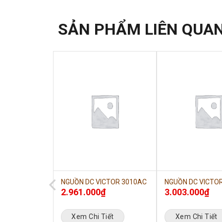
SẢN PHẨM LIÊN QUA
CTOR 3005
NGUỒN DC VICTOR 3010AC
NGUỒN DC VICTO
₫
2.961.000
₫
3.003.000
₫
iết
Xem Chi Tiết
Xem Chi Tiết