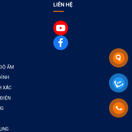
LIÊN HỆ
 ĐỘ ẨM
ĐÌNH
H XÁC
 ĐIỆN
NG
DỤNG