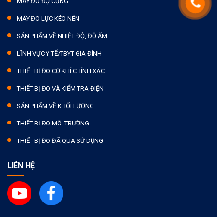
MÁY ĐO ĐỘ CỨNG
MÁY ĐO LỰC KÉO NÉN
SẢN PHẨM VỀ NHIỆT ĐỘ, ĐỘ ẨM
LĨNH VỰC Y TẾ/TBYT GIA ĐÌNH
THIẾT BỊ ĐO CƠ KHÍ CHÍNH XÁC
THIẾT BỊ ĐO VÀ KIỂM TRA ĐIỆN
SẢN PHẨM VỀ KHỐI LƯỢNG
THIẾT BỊ ĐO MÔI TRƯỜNG
THIẾT BỊ ĐO ĐÃ QUA SỬ DỤNG
LIÊN HỆ