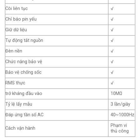
Còi liên tục
√
Chỉ báo pin yếu
√
Giữ dữ liệu
√
Tự động tắt nguồn
√
Đèn nền
√
Chức năng bảo vệ
√
Bảo vệ chống sốc
√
RMS thực
√
trở kháng đầu vào
10МΩ
Tỷ lệ lấy mẫu
3 lần/giây
Đáp ứng tần số AC
40~1000Hz
Phạm vi
Cách vận hành
thủ công