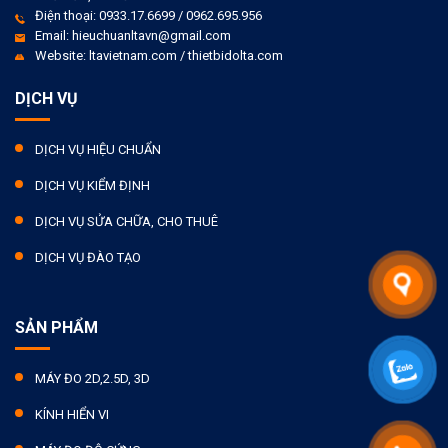
Điện thoại: 0933.17.6699 / 0962.695.956
Email: hieuchuanltavn@gmail.com
Website: ltavietnam.com / thietbidolta.com
DỊCH VỤ
DỊCH VỤ HIỆU CHUẨN
DỊCH VỤ KIỂM ĐỊNH
DỊCH VỤ SỬA CHỮA, CHO THUÊ
DỊCH VỤ ĐÀO TẠO
SẢN PHẨM
MÁY ĐO 2D,2.5D, 3D
KÍNH HIỂN VI