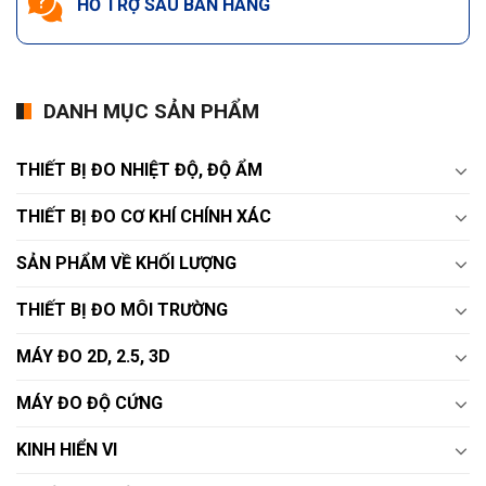
HỖ TRỢ SAU BÁN HÀNG
DANH MỤC SẢN PHẨM
THIẾT BỊ ĐO NHIỆT ĐỘ, ĐỘ ẨM
THIẾT BỊ ĐO CƠ KHÍ CHÍNH XÁC
SẢN PHẨM VỀ KHỐI LƯỢNG
THIẾT BỊ ĐO MÔI TRƯỜNG
MÁY ĐO 2D, 2.5, 3D
MÁY ĐO ĐỘ CỨNG
KINH HIỂN VI