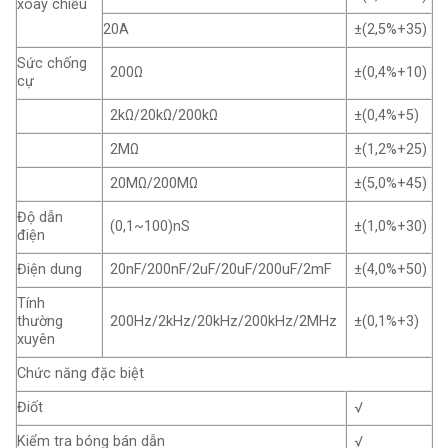
xoay chiều
20A
±(2,5%+35)
Sức chống
200Ω
±(0,4%+10)
cự
2kΩ/20kΩ/200kΩ
±(0,4%+5)
2MΩ
±(1,2%+25)
20MΩ/200MΩ
±(5,0%+45)
Độ dẫn
(0,1~100)nS
±(1,0%+30)
điện
Điện dung
20nF/200nF/2uF/20uF/200uF/2mF
±(4,0%+50)
Tính
thường
200Hz/2kHz/20kHz/200kHz/2MHz
±(0,1%+3)
xuyên
Chức năng đặc biệt
Điốt
√
Kiểm tra bóng bán dẫn
√