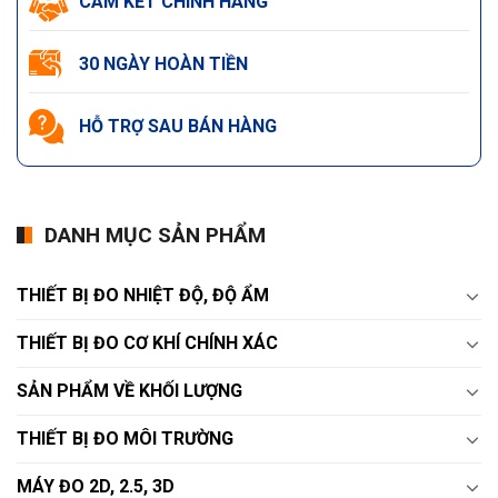
CAM KẾT CHÍNH HÃNG
30 NGÀY HOÀN TIỀN
HỖ TRỢ SAU BÁN HÀNG
DANH MỤC SẢN PHẨM
THIẾT BỊ ĐO NHIỆT ĐỘ, ĐỘ ẨM
THIẾT BỊ ĐO CƠ KHÍ CHÍNH XÁC
SẢN PHẨM VỀ KHỐI LƯỢNG
THIẾT BỊ ĐO MÔI TRƯỜNG
MÁY ĐO 2D, 2.5, 3D