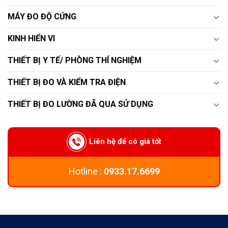
MÁY ĐO ĐỘ CỨNG
KINH HIỂN VI
THIẾT BỊ Y TẾ/ PHÒNG THÍ NGHIỆM
THIẾT BỊ ĐO VÀ KIỂM TRA ĐIỆN
THIẾT BỊ ĐO LƯỜNG ĐÃ QUA SỬ DỤNG
Liên hệ để có giá tốt
Hotline :
0933.17.6699