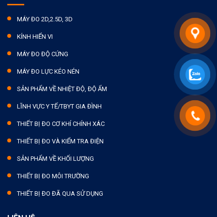
MÁY ĐO 2D,2.5D, 3D
KÍNH HIỂN VI
MÁY ĐO ĐỘ CỨNG
MÁY ĐO LỰC KÉO NÉN
SẢN PHẨM VỀ NHIỆT ĐỘ, ĐỘ ẨM
LĨNH VỰC Y TẾ/TBYT GIA ĐÌNH
THIẾT BỊ ĐO CƠ KHÍ CHÍNH XÁC
THIẾT BỊ ĐO VÀ KIỂM TRA ĐIỆN
SẢN PHẨM VỀ KHỐI LƯỢNG
THIẾT BỊ ĐO MÔI TRƯỜNG
THIẾT BỊ ĐO ĐÃ QUA SỬ DỤNG