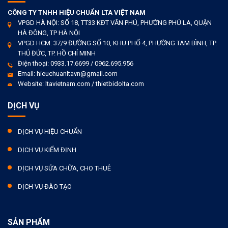
CÔNG TY TNHH HIỆU CHUẨN LTA VIỆT NAM
VPGD HÀ NỘI: SỐ 18, TT33 KĐT VĂN PHÚ, PHƯỜNG PHÚ LA, QUẬN
HÀ ĐÔNG, TP HÀ NỘI
VPGD HCM: 37/9 ĐƯỜNG SỐ 10, KHU PHỐ 4, PHƯỜNG TAM BÌNH, TP.
THỦ ĐỨC, TP. HỒ CHÍ MINH
Điện thoại: 0933.17.6699 / 0962.695.956
Email: hieuchuanltavn@gmail.com
Website: ltavietnam.com / thietbidolta.com
DỊCH VỤ
DỊCH VỤ HIỆU CHUẨN
DỊCH VỤ KIỂM ĐỊNH
DỊCH VỤ SỬA CHỮA, CHO THUÊ
DỊCH VỤ ĐÀO TẠO
SẢN PHẨM