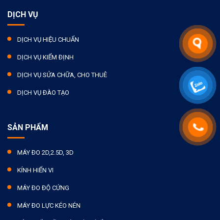
DỊCH VỤ
DỊCH VỤ HIỆU CHUẨN
DỊCH VỤ KIỂM ĐỊNH
DỊCH VỤ SỬA CHỮA, CHO THUÊ
DỊCH VỤ ĐÀO TẠO
SẢN PHẨM
MÁY ĐO 2D,2.5D, 3D
KÍNH HIỂN VI
MÁY ĐO ĐỘ CỨNG
MÁY ĐO LỰC KÉO NÉN