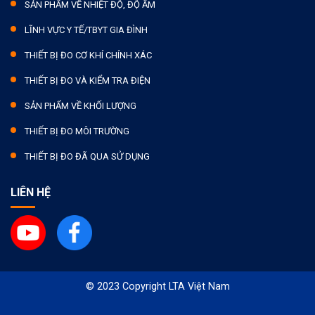
SẢN PHẨM VỀ NHIỆT ĐỘ, ĐỘ ẨM
LĨNH VỰC Y TẾ/TBYT GIA ĐÌNH
THIẾT BỊ ĐO CƠ KHÍ CHÍNH XÁC
THIẾT BỊ ĐO VÀ KIỂM TRA ĐIỆN
SẢN PHẨM VỀ KHỐI LƯỢNG
THIẾT BỊ ĐO MÔI TRƯỜNG
THIẾT BỊ ĐO ĐÃ QUA SỬ DỤNG
LIÊN HỆ
© 2023 Copyright LTA Việt Nam