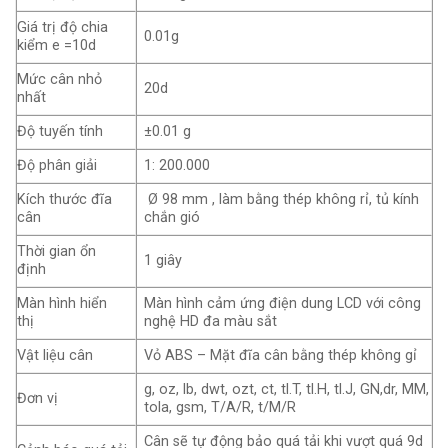
Giá trị độ chia
0.01g
kiểm e =10d
Mức cân nhỏ
20d
nhất
Độ tuyến tính
±0.01 g
Độ phân giải
1: 200.000
Kích thước đĩa
Ø 98 mm , làm bằng thép không rỉ, tủ kính
cân
chắn gió
Thời gian ổn
1 giây
định
Màn hình hiển
Màn hình cảm ứng điện dung LCD với công
thị
nghệ HD đa màu sắt
Vật liệu cân
Vỏ ABS – Mặt đĩa cân bằng thép không gỉ
g, oz, lb, dwt, ozt, ct, tl.T, tl.H, tl.J, GN,dr, MM,
Đơn vị
tola, gsm, T/A/R, t/M/R
Cân sẽ tự động bảo quá tải khi vượt quá 9d