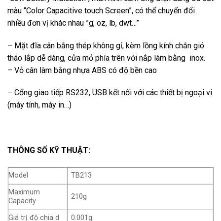
màu “Color Capacitive touch Screen”, có thể chuyển đổi
nhiều đơn vị khác nhau ”g, oz, lb, dwt…”
– Mặt đĩa cân bằng thép không gỉ, kèm lồng kính chắn gió
tháo lắp dễ dàng, cửa mỏ phía trên với nắp làm bằng inox.
– Vỏ cân làm bằng nhựa ABS có độ bền cao
– Cổng giao tiếp RS232, USB kết nối với các thiết bị ngoại vi
(máy tính, máy in…)
THÔNG SỐ KỸ THUẬT:
Model
TB213
Maximum
210g
Capacity
Giá trị độ chia d
0.001g