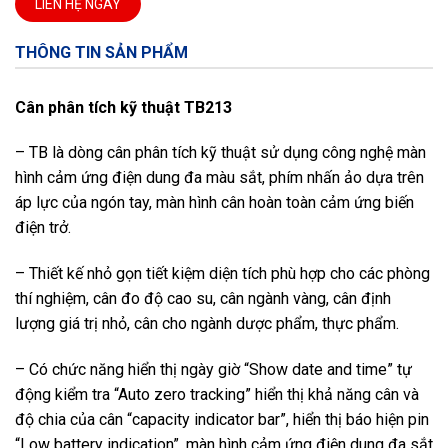
LIÊN HỆ NGAY
THÔNG TIN SẢN PHẨM
Cân phân tích kỹ thuật TB213
– TB là dòng cân phân tích kỹ thuật sử dụng công nghệ màn
hình cảm ứng điện dung đa màu sắt, phím nhấn ảo dựa trên
áp lực của ngón tay, màn hình cân hoàn toàn cảm ứng biến
điện trở.
– Thiết kế nhỏ gọn tiết kiệm diện tích phù hợp cho các phòng
thí nghiệm, cân đo độ cao su, cân ngành vàng, cân định
lượng giá trị nhỏ, cân cho ngành dược phẩm, thực phẩm.
– Có chức năng hiển thị ngày giờ “Show date and time” tự
động kiểm tra “Auto zero tracking” hiển thị khả năng cân và
độ chia của cân “capacity indicator bar”, hiển thị báo hiện pin
“Low battery indication”, màn hình cảm ứng điện dung đa sắt