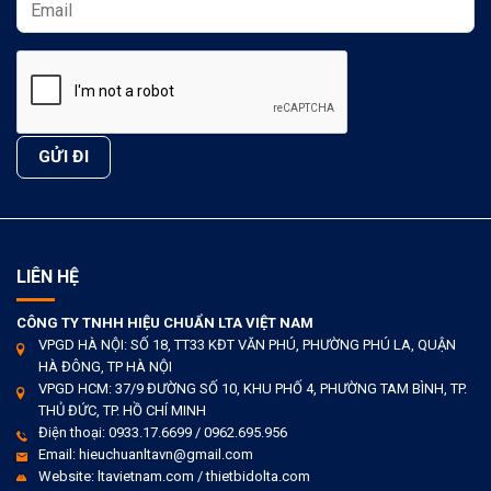
LIÊN HỆ
CÔNG TY TNHH HIỆU CHUẨN LTA VIỆT NAM
VPGD HÀ NỘI: SỐ 18, TT33 KĐT VĂN PHÚ, PHƯỜNG PHÚ LA, QUẬN
HÀ ĐÔNG, TP HÀ NỘI
VPGD HCM: 37/9 ĐƯỜNG SỐ 10, KHU PHỐ 4, PHƯỜNG TAM BÌNH, TP.
THỦ ĐỨC, TP. HỒ CHÍ MINH
Điện thoại: 0933.17.6699 / 0962.695.956
Email: hieuchuanltavn@gmail.com
Website: ltavietnam.com / thietbidolta.com