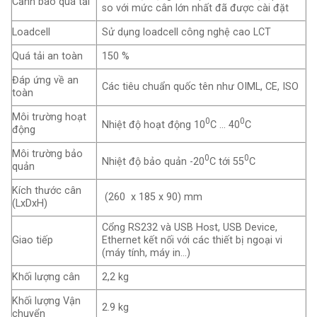
Cảnh báo quá tải
so với mức cân lớn nhất đã được cài đặt
Loadcell
Sử dụng loadcell công nghệ cao LCT
Quá tải an toàn
150 %
Đáp ứng về an
Các tiêu chuẩn quốc tên như OIML, CE, ISO
toàn
Môi trường hoạt
0
0
Nhiệt độ hoạt động 10
C … 40
C
động
Môi trường bảo
0
0
Nhiệt độ bảo quản -20
C tới 55
C
quản
Kích thước cân
(260 x 185 x 90) mm
(LxDxH)
Cổng RS232 và USB Host, USB Device,
Giao tiếp
Ethernet kết nối với các thiết bị ngoại vi
(máy tính, máy in…)
Khối lượng cân
2,2 kg
Khối lượng Vận
2.9 kg
chuyển