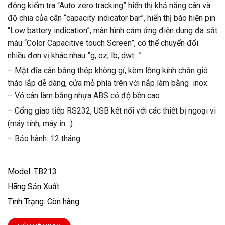
động kiểm tra “Auto zero tracking” hiển thị khả năng cân và
độ chia của cân “capacity indicator bar”, hiển thị báo hiện pin
“Low battery indication”, màn hình cảm ứng điện dung đa sắt
màu “Color Capacitive touch Screen”, có thể chuyển đổi
nhiều đơn vị khác nhau ”g, oz, lb, dwt…”
– Mặt đĩa cân bằng thép không gỉ, kèm lồng kính chắn gió
tháo lắp dễ dàng, cửa mỏ phía trên với nắp làm bằng inox.
– Vỏ cân làm bằng nhựa ABS có độ bền cao
– Cổng giao tiếp RS232, USB kết nối với các thiết bị ngoại vi
(máy tính, máy in…)
– Bảo hành: 12 tháng
Model: TB213
Hãng Sản Xuất:
Tình Trạng: Còn hàng