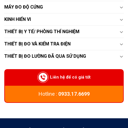
MÁY ĐO ĐỘ CỨNG
KINH HIỂN VI
THIẾT BỊ Y TẾ/ PHÒNG THÍ NGHIỆM
THIẾT BỊ ĐO VÀ KIỂM TRA ĐIỆN
THIẾT BỊ ĐO LƯỜNG ĐÃ QUA SỬ DỤNG
Liên hệ để có giá tốt
Hotline :
0933.17.6699