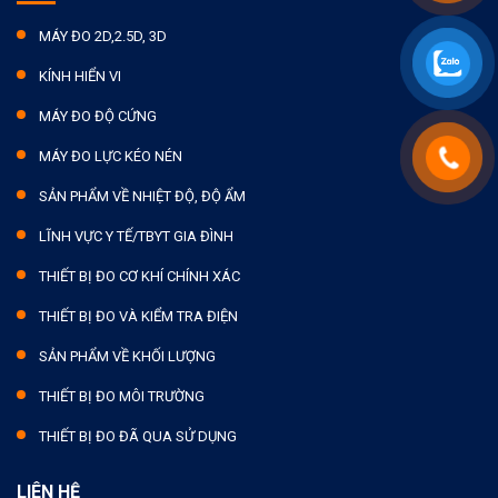
MÁY ĐO 2D,2.5D, 3D
KÍNH HIỂN VI
MÁY ĐO ĐỘ CỨNG
MÁY ĐO LỰC KÉO NÉN
SẢN PHẨM VỀ NHIỆT ĐỘ, ĐỘ ẨM
LĨNH VỰC Y TẾ/TBYT GIA ĐÌNH
THIẾT BỊ ĐO CƠ KHÍ CHÍNH XÁC
THIẾT BỊ ĐO VÀ KIỂM TRA ĐIỆN
SẢN PHẨM VỀ KHỐI LƯỢNG
THIẾT BỊ ĐO MÔI TRƯỜNG
THIẾT BỊ ĐO ĐÃ QUA SỬ DỤNG
LIÊN HỆ