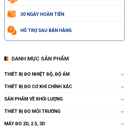
30 NGÀY HOÀN TIỀN
HỖ TRỢ SAU BÁN HÀNG
DANH MỤC SẢN PHẨM
THIẾT BỊ ĐO NHIỆT ĐỘ, ĐỘ ẨM
THIẾT BỊ ĐO CƠ KHÍ CHÍNH XÁC
SẢN PHẨM VỀ KHỐI LƯỢNG
THIẾT BỊ ĐO MÔI TRƯỜNG
MÁY ĐO 2D, 2.5, 3D