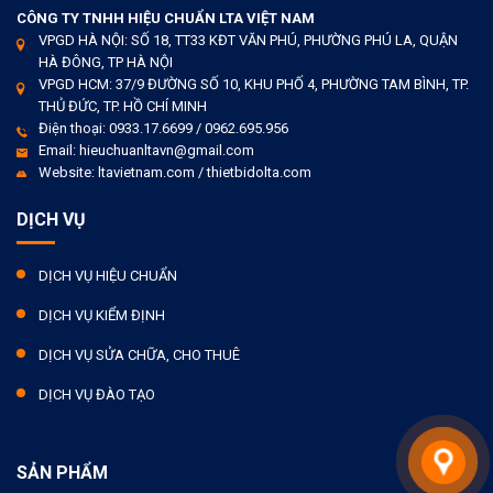
CÔNG TY TNHH HIỆU CHUẨN LTA VIỆT NAM
VPGD HÀ NỘI: SỐ 18, TT33 KĐT VĂN PHÚ, PHƯỜNG PHÚ LA, QUẬN
HÀ ĐÔNG, TP HÀ NỘI
VPGD HCM: 37/9 ĐƯỜNG SỐ 10, KHU PHỐ 4, PHƯỜNG TAM BÌNH, TP.
THỦ ĐỨC, TP. HỒ CHÍ MINH
Điện thoại: 0933.17.6699 / 0962.695.956
Email: hieuchuanltavn@gmail.com
Website: ltavietnam.com / thietbidolta.com
DỊCH VỤ
DỊCH VỤ HIỆU CHUẨN
DỊCH VỤ KIỂM ĐỊNH
DỊCH VỤ SỬA CHỮA, CHO THUÊ
DỊCH VỤ ĐÀO TẠO
SẢN PHẨM