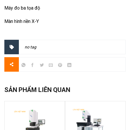
Máy đo ba tọa độ
Màn hình nền X-Y
no tag
SẢN PHẨM LIÊN QUAN