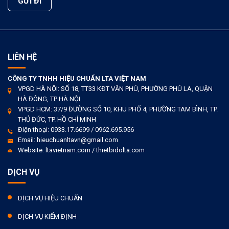
LIÊN HỆ
CÔNG TY TNHH HIỆU CHUẨN LTA VIỆT NAM
VPGD HÀ NỘI: SỐ 18, TT33 KĐT VĂN PHÚ, PHƯỜNG PHÚ LA, QUẬN
HÀ ĐÔNG, TP HÀ NỘI
VPGD HCM: 37/9 ĐƯỜNG SỐ 10, KHU PHỐ 4, PHƯỜNG TAM BÌNH, TP.
THỦ ĐỨC, TP. HỒ CHÍ MINH
Điện thoại: 0933.17.6699 / 0962.695.956
Email: hieuchuanltavn@gmail.com
Website: ltavietnam.com / thietbidolta.com
DỊCH VỤ
DỊCH VỤ HIỆU CHUẨN
DỊCH VỤ KIỂM ĐỊNH