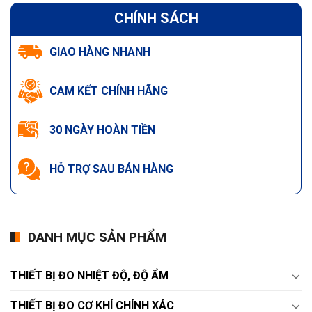
CHÍNH SÁCH
GIAO HÀNG NHANH
CAM KẾT CHÍNH HÃNG
30 NGÀY HOÀN TIỀN
HỖ TRỢ SAU BÁN HÀNG
DANH MỤC SẢN PHẨM
THIẾT BỊ ĐO NHIỆT ĐỘ, ĐỘ ẨM
THIẾT BỊ ĐO CƠ KHÍ CHÍNH XÁC