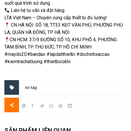
suốt quá trình sử dụng.
Liên hệ tư vấn và đặt hàng:
LTA Việt Nam – Chuyên cung cấp thiết bị đo lường!
CN HÀ NỘI: SỐ 18, TT33 KĐT VĂN PHÚ, PHƯỜNG PHÚ
LA, QUẬN HÀ ĐÔNG, TP HÀ NỘI
CN HCM: 37/9 ĐƯỜNG SỐ 10, KHU PHỐ 4, PHƯỜNG
TAM BÌNH, TP. THỦ ĐỨC, TP. HỒ CHÍ MINH
#maydo2D#bandao #lapdatthietbi #dochinhxaccao
#kiemtrachatluong #thietbicokhi
no tag
SẢN PHẨM LIÊN QUAN