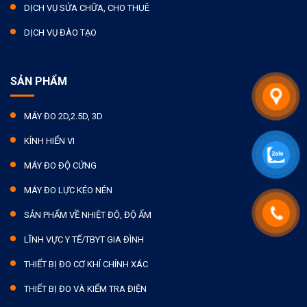
DỊCH VỤ SỬA CHỮA, CHO THUÊ
DỊCH VỤ ĐÀO TẠO
SẢN PHẨM
MÁY ĐO 2D,2.5D, 3D
KÍNH HIỂN VI
MÁY ĐO ĐỘ CỨNG
MÁY ĐO LỰC KÉO NÉN
SẢN PHẨM VỀ NHIỆT ĐỘ, ĐỘ ẨM
LĨNH VỰC Y TẾ/TBYT GIA ĐÌNH
THIẾT BỊ ĐO CƠ KHÍ CHÍNH XÁC
THIẾT BỊ ĐO VÀ KIỂM TRA ĐIỆN