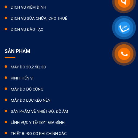
DỊCH VỤ KIỂM ĐỊNH
DỊCH VỤ SỬA CHỮA, CHO THUÊ
DỊCH VỤ ĐÀO TẠO
SẢN PHẨM
MÁY ĐO 2D,2.5D, 3D
KÍNH HIỂN VI
MÁY ĐO ĐỘ CỨNG
MÁY ĐO LỰC KÉO NÉN
SẢN PHẨM VỀ NHIỆT ĐỘ, ĐỘ ẨM
LĨNH VỰC Y TẾ/TBYT GIA ĐÌNH
THIẾT BỊ ĐO CƠ KHÍ CHÍNH XÁC