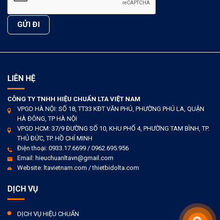
LIÊN HỆ
CÔNG TY TNHH HIỆU CHUẨN LTA VIỆT NAM
VPGD HÀ NỘI: SỐ 18, TT33 KĐT VĂN PHÚ, PHƯỜNG PHÚ LA, QUẬN
HÀ ĐÔNG, TP HÀ NỘI
VPGD HCM: 37/9 ĐƯỜNG SỐ 10, KHU PHỐ 4, PHƯỜNG TAM BÌNH, TP.
THỦ ĐỨC, TP. HỒ CHÍ MINH
Điện thoại: 0933.17.6699 / 0962.695.956
Email: hieuchuanltavn@gmail.com
Website: ltavietnam.com / thietbidolta.com
DỊCH VỤ
DỊCH VỤ HIỆU CHUẨN